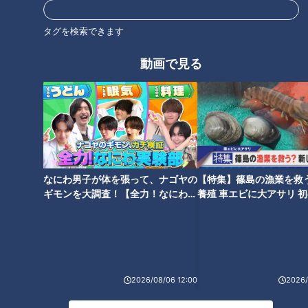
タグを検索できます
「腎臓」一度悪くなったら元に
石丸幹二「すごい痩せました
戻らず…健康診断の数値のポイ
動画で見る
ね！」…世界一楽なスクワッ
ントと「腎臓」を労わる方法
ト！？ダイエットのスペシャリ
ストに学ぶ「無理なくやせる方
法」
なにわ男子が体を張って、ナゴヤの
【特集】篠島の漁業を救
お酒飲みすぎで「すい臓」溶け
「老化」のスピードには個人
ギモンを大調査！【全力！なにわ実
養殖 車エビに大アサリ 
る？…「すい炎」数日で命を落
差…老化は予防できる！？老化
験部～ナゴヤのギモン、ガチ検証
【newsX】
とすことも！すい臓トラブルと
の要因「糖化」を防ぐ方法
～】
その原因・治療法
2026/08/06 12:00
2026/