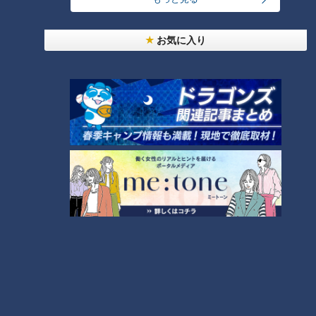
「人を狂わせる魅力がある」道マニア・鹿取茂雄が
お気に入り
惚れ込んだレンガの橋梁とは？未公開の道3選
1
NEW
【全力！なにわ実験部～ナゴヤのギモン、ガチ検証
2
～】しらたきで作った豚バラミンチの油そば
友廣アナの自転車旅｜愛知・蒲郡市へ！三河湾ぐる
っと125kmの自転車旅！【チャント！特集】
3
NEW
【全力！なにわ実験部～ナゴヤのギモン、ガチ検証
4
～】にんじんプリン
コスプレサミット、ワクワクさん、アジア大会楽
曲…愛知県の話題あれこれ