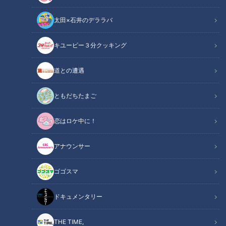
太田×石井のデララバ
キユーピー３分クッキング
道との遭遇
CBCテレビ『健康カプセル！ゲンキの時間』
ともだちたまご
この記事の画像
（全3枚）
恋はロケ中に！
アナウンサー
ゴゴスマ
ドキュメンタリー
記事に戻る
THE TIME,