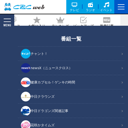
テレビ
ラジオ
イベント
MENU
ニュース
お気に入り
ランキング
ピックアップ
新着記事
CBC MAGAZINE
番組一覧
「腎臓」悪くなると“老化”も進む!?…深
い関わりが明らかに！衰えを早期発見！
チャント！
腎機能をキープする方法
newsX（ニュースクロス）
記事に戻る
健康カプセル！ゲンキの時間
中日クラウンズ
中日ドラゴンズ関連記事
花咲かタイムズ