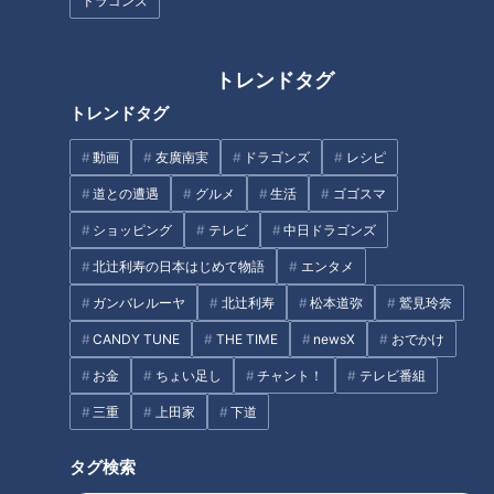
ドラゴンズ
トレンドタグ
トレンドタグ
「関節痛」自分で改善でき
熱中症「病院に行く」「救急車
る？…ひざと股関節の痛みを改
を呼ぶ」判断基準は？…専門医
動画
友廣南実
ドラゴンズ
レシピ
善！名医が教える「1分ほぐし」
に学ぶ！“屋内”の「熱中症」対
道との遭遇
グルメ
生活
ゴゴスマ
策
タグ
ショッピング
テレビ
中日ドラゴンズ
北辻利寿の日本はじめて物語
エンタメ
生活
健康
ゲンキの時間
坂下千里子
石丸幹二
ガンバレルーヤ
北辻利寿
松本道弥
鷲見玲奈
CANDY TUNE
THE TIME
newsX
おでかけ
お金
ちょい足し
チャント！
テレビ番組
オススメ関連コンテンツ
三重
上田家
下道
タグ検索