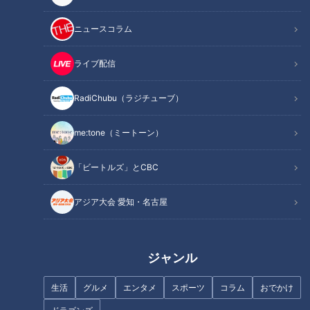
この記事を見たあなたへのおすすめ
ニュースコラム
ライブ配信
RadiChubu（ラジチューブ）
「腎臓」一度悪くなったら元に
「糖尿病」夏の食生活に注
me:tone（ミートーン）
戻らず…健康診断の数値のポイ
意！…血糖値スパイクが起きて
ントと「腎臓」を労わる方法
いるサインは？糖尿病の予防・
改善法
「ビートルズ」とCBC
アジア大会 愛知・名古屋
ジャンル
「夏バテが長引く」原因は肝
「認知症」早期発見のカギ…物
臓！？…「脂肪肝」になりやす
忘れだけじゃない！？家族が気
い食事とは？肝臓と疲れの関係
付くためのヒント
生活
グルメ
エンタメ
スポーツ
コラム
おでかけ
や肝臓を元気にする方法