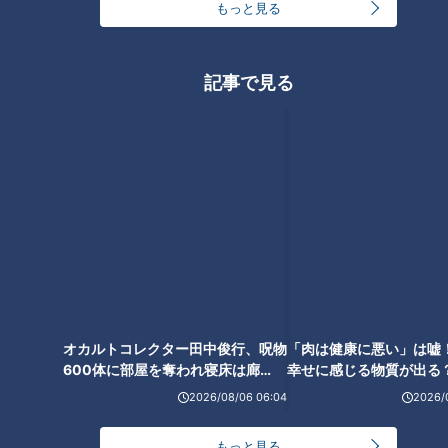
もっと見る
命脅かす「食道がん」要注意の
人は？…「逆流性食道炎」なり
やすい行動も！さまざまな「食
記事で見る
道」トラブル予防・改善法
オカルトコレクター田中俊行、呪物
「肉は健康に悪い」は嘘
600体に部屋を奪われ寝床は廊
幸せに感じる物質が出る
下？
ランキング
2026/08/06 06:04
2026/
RANKING
24時間
週間
月間
もっと見る