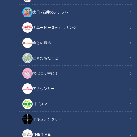
太田×石井のデララバ
キユーピー３分クッキング
道との遭遇
冷蔵庫＆お弁当作りに落とし穴！今こそ気をつけたい食中毒
ともだちたまご
この記事の画像
（全2枚）
恋はロケ中に！
アナウンサー
ゴゴスマ
記事に戻る
ドキュメンタリー
この記事を見たあなたへのおすすめ
THE TIME,