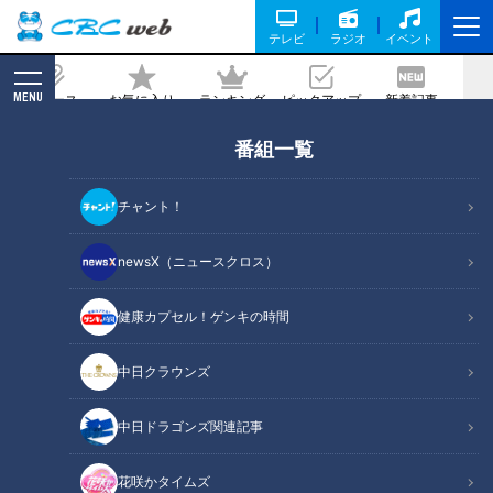
テレビ
ラジオ
イベント
MENU
ニュース
お気に入り
ランキング
ピックアップ
新着記事
CBC MAGAZINE
番組一覧
冷蔵庫＆お弁当作りに落とし穴！今こそ
気をつけたい食中毒
チャント！
記事に戻る
newsX（ニュースクロス）
健康カプセル！ゲンキの時間
中日クラウンズ
中日ドラゴンズ関連記事
花咲かタイムズ