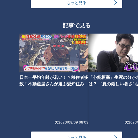
もっと見る
足の冷えと思ったら“動脈硬
記事で見る
化”静かに進む「血管の老化」
日本一平均年齢が若い！？移住者多
「心筋梗塞」生死の分か
数！不動産屋さんが選ぶ愛知住みた
は？…“夏の厳しい暑さ”
い街ランキング1位は？
に！発症前のキケンなサ
法
2026/08/09 08:03
2026/
ランキング
RANKING
もっと見る