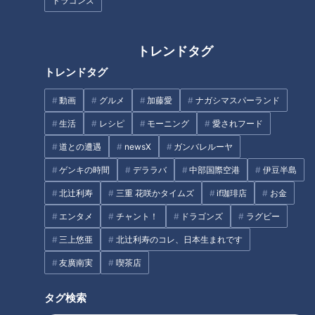
ドラゴンズ
トレンドタグ
トレンドタグ
ファン必見！中日ドラゴンズ選
動画
グルメ
加藤愛
ナガシマスパーランド
昭和13年創業！だしの香り漂う
手プロデュースメニューとバン
高山ラーメン発祥のお店「まさ
生活
レシピ
モーニング
愛されフード
テリンドームのニューグルメ
ごそば」
道との遭遇
newsX
ガンバレルーヤ
タグ
ゲンキの時間
デララバ
中部国際空港
伊豆半島
北辻利寿
三重 花咲かタイムズ
if珈琲店
お金
生活
健康
坂下千里子
石丸幹二
エンタメ
チャント！
ドラゴンズ
ラグビー
三上悠亜
北辻利寿のコレ、日本生まれです
友廣南実
喫茶店
オススメ関連コンテンツ
タグ検索