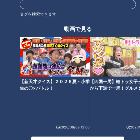
タグを検索できます
動画で見る
食中毒＆ノロウイルス徹底対策
名医がコレステロールを下げる
方法を伝授
【新天才クイズ】２０２６夏～小学
【四国一周】軽トラ女子
生の〇×バトル！
から下道で一周！グルメ
イブ⑳
世界一楽なスクワット！？ダイ
ポキっと鳴ったら要注意！ひざ
エットのスペシャリストに学ぶ
寿命を延ばす方法
「無理なくやせる方法」
2026/08/09 12:00
2026/