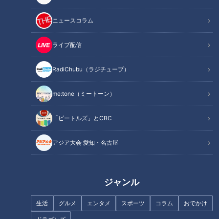
ニュースコラム
ライブ配信
RadiChubu（ラジチューブ）
生放送！デララバ大相撲！力士
桶の中に900gの大盛り麺！？
が好きな名古屋めし２時間ＳＰ
横綱・大の里が通う釜揚げうど
んの名店とは？力士が好きな名
me:tone（ミートーン）
古屋めし特集！（前編）
「ビートルズ」とCBC
アジア大会 愛知・名古屋
築150年の古民家を改築したお
2000円以下で大満足！愛知県発
店で絶品うなぎグルメを堪能!
ジャンル
祥「ステーキのあさくま」の人
気の秘密とは？最新人気ランキ
生活
グルメ
エンタメ
スポーツ
コラム
おでかけ
ングも発表