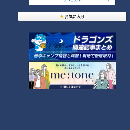
24時間
週間
月間
お気に入り
NEW
モーニング娘。‘26井上春華がハロメンで仲良くし
たいと思っている人は？
NEW
「心筋梗塞」生死の分かれ道は？…“夏の厳しい暑
2
さ”もきっかけに！発症前のキケンなサインと対処
法
大学のサークルで増える？複数のスポーツを融合さ
せた「ピックルボール」
1
「すごい痩せましたね！」…世界一楽なスクワッ
ト！？ダイエットのスペシャリストに学ぶ「無理な
4
くやせる方法」
「夏の脳梗塞」熱中症に似ている！？…生死の分か