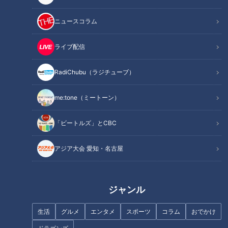
ニュースコラム
記事に戻る
ライブ配信
この記事を見たあなたへのおすすめ
RadiChubu（ラジチューブ）
me:tone（ミートーン）
中日・ボスラー選手、感謝して
いるチームメイトは？
「ビートルズ」とCBC
さあ、開幕へ！ドラゴンズ未来
の1番打者は？立浪監督直接コー
アジア大会 愛知・名古屋
ルも
ジャンル
生活
グルメ
エンタメ
スポーツ
コラム
おでかけ
ムネリン参加で中日ドラゴンズ
が得られるものとは？OB・彦野