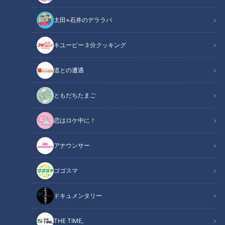
太田×石井のデララバ
キユーピー３分クッキング
道との遭遇
「サンデードラゴンズ」より勝野昌慶投手(C)CBCテレビ
ともだちたまご
この記事の画像
（全5枚）
恋はロケ中に！
アナウンサー
ゴゴスマ
ドキュメンタリー
THE TIME,