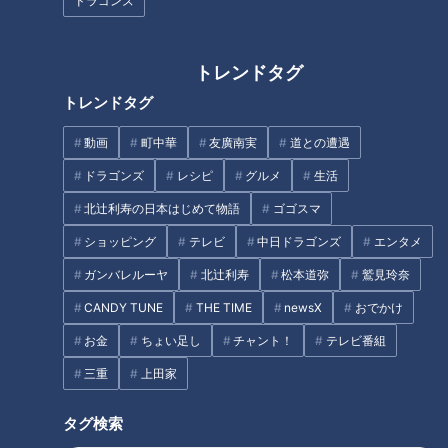
ドラゴンズ
中田翔、投手の根尾、二遊間は
利勝が解説
誰？立浪ドラゴンズ春季キャン
プの注目はコレだ
トレンドタグ
トレンドタグ
OB中村武志が断言！ドラゴンズ
動画
町中華
友廣南実
道との遭遇
来年の開幕投手とは？
ドラゴンズ
レシピ
グルメ
生活
新外国人タバちゃん、その明る
北辻利寿の日本はじめて物語
ゴゴスマ
さがドラゴンズの救世主となる
ショッピング
テレビ
中日ドラゴンズ
エンタメ
か！
ガンバレルーヤ
北辻利寿
松本道弥
鷲見玲奈
タグ
CANDY TUNE
THE TIME
newsX
おでかけ
スポーツ
中日ドラゴンズ
サンデードラゴンズ
お金
ちょい足し
チャント！
テレビ番組
サンドラを観られなかった全国のドラ友と共有したい番組のコト
三重
上田家
勝野昌慶
タグ検索