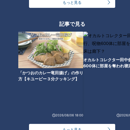
が開幕！
もっと見る
記事で見る
立浪ドラゴンズ首位進撃中！ピ
ンク色に染まった本拠地ドーム
でその強さに遭遇
オカルトコレクター田中
600体に部屋を奪われ寝
下？
「かつおのカレー竜田揚げ」の作り
方【キユーピー３分クッキング】
2026/08/06 18:00
2026/
もっと見る