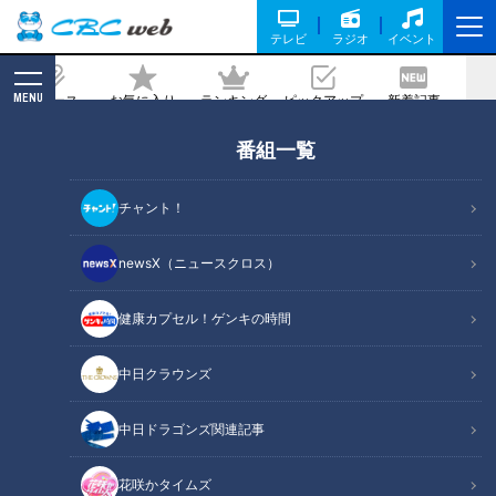
テレビ
ラジオ
イベント
MENU
ニュース
お気に入り
ランキング
ピックアップ
新着記事
CBC MAGAZINE
番組一覧
なぜ、ドラゴンズの投手陣は四球が減っ
たのか？侍投手コーチ・吉見一起氏が最
チャント！
強リリーフ陣の一角・勝野昌慶投手に迫
る
newsX（ニュースクロス）
健康カプセル！ゲンキの時間
記事に戻る
中日クラウンズ
中日ドラゴンズ関連記事
花咲かタイムズ