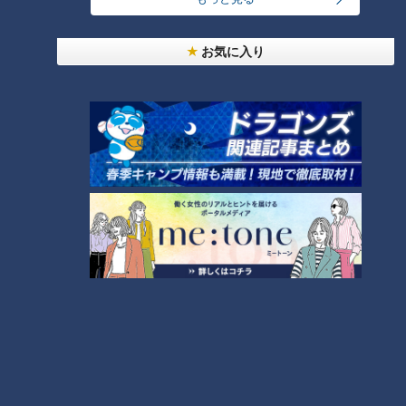
お気に入り
ランキング
RANKING
24時間
週間
月間
【全力！なにわ実験部～ナゴヤのギモン、ガチ検証
～】しらたきで作った豚バラミンチの油そば
1
「人を狂わせる魅力がある」道マニア・鹿取茂雄が
惚れ込んだレンガの橋梁とは？未公開の道3選
2
友廣アナの自転車旅｜愛知・蒲郡市へ！三河湾ぐる
っと125kmの自転車旅！【チャント！特集】
3