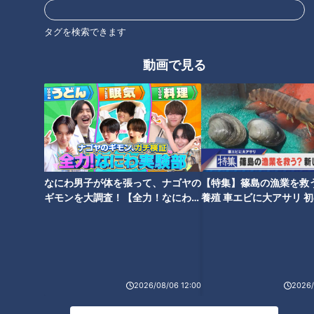
タグを検索できます
オススメ関連コンテンツ
動画で見る
ドラゴンズ村松開人「悔しい以
さらなる高みを目指す、竜のス
外何もない」開幕スタメン落ち
ラッガー・細川成也 2年目のジ
から冷静な奮起で正遊撃候補へ
ンクスより気になるものとは？
なにわ男子が体を張って、ナゴヤの
【特集】篠島の漁業を救
ギモンを大調査！【全力！なにわ実
養殖 車エビに大アサリ 
験部～ナゴヤのギモン、ガチ検証
【newsX】
～】
投球スタイルを培った行動力
入団直後に手術…ドラフト１位
2026/08/06 12:00
2026/
投手・土生翔太のプロ野球人生
ルーキー草加勝の現在地