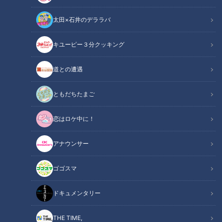
太田×石井のデララバ
キユーピー３分クッキング
強竜復活の命運を握る木下・京田のセンターライン！目指すはもちろん
道との遭遇
レジェンド超え！
ともだちたまご
この記事の画像
（全11枚）
恋はロケ中に！
アナウンサー
ゴゴスマ
ドキュメンタリー
THE TIME,