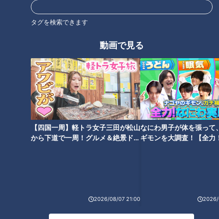
京田陽太
木下拓哉
タグを検索できます
動画で見る
オススメ関連コンテンツ
【四国一周】軽トラ女子三田が松山
なにわ男子が体を張って
から下道で一周！グルメ＆絶景ドラ
ギモンを大調査！【全力
【前回の放送】後輩カープ栗林
石川昂を意識する？― 高橋周が
イブ⑳
験部～ナゴヤのギモン、
からのクリティカルなdisとファ
竜党の直球質問を真正面から受
～】
ンからの一問一答で、眼光ビー
け止めた“ある意味神回”回顧録
ムの竜神セットアッパー祖父江
（サンドラ）
大輔に迫る！（サンドラ）
2026/08/07 21:00
2026/