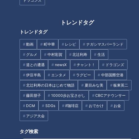
ドラゴンズ
熱田神宮がパワースポット？パ
トレンドタグ
ンサー向井、強運の秘密を語
パワーをもらいに座敷わらしの
トレンドタグ
る！
里へ！しかし大波乱が！？
動画
町中華
レシピ
ナガシマスパーランド
グルメ
中村彩賀
北辻利寿
生活
道との遭遇
newsX
チャント！
ドラゴンズ
伊豆半島
エンタメ
ラグビー
中部国際空港
新外国人タバちゃん、その明る
マヂラブ、神回なるか!? 部員3
北辻利寿の日本はじめて物語
夏目みな美
板東英二
さがドラゴンズの救世主となる
人、廃部の危機！ 三重県『桑名
藤田朋子
10000歩お宝さがし
CBCアナウンサー
か！
西高校』演劇部を救え！
DCM
SDGs
if珈琲店
おでかけ
お金
タグ
アジア大会
中日ドラゴンズ
スタジオ出演
タグ検索
ドラゴンズを愛して半世紀！竹内茂喜の『野球のドテ煮』