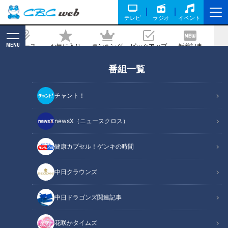
テレビ
ラジオ
イベント
MENU
ニュース
お気に入り
ランキング
ピックアップ
新着記事
CBC MAGAZINE
番組一覧
強竜復活の命運を握る木下・京田のセン
ターライン！目指すはもちろんレジェン
チャント！
ド超え！
newsX（ニュースクロス）
記事に戻る
健康カプセル！ゲンキの時間
中日クラウンズ
中日ドラゴンズ関連記事
花咲かタイムズ