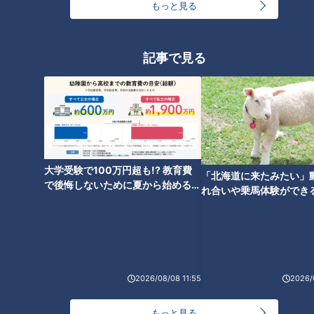
もっと見る
「決死のヘッドスライディン
グ」にドラゴンズ木下拓哉の娘
ピンチに絶妙なタイミングでマ
さんが涙したわけ（宮部）
ウンドへ寄り添う、ドラゴンズ
記事で見る
京田陽太の心配り（宮部）
大学受験で100万円超も!? 教育費
「北海道に来たみたい」
竜の“立浪革命”から目が離せな
で後悔しないために夏から始めるお
れ合いや乗馬体験ができ
い！～愛しのドラゴンズ！2022
金の準備術とは
ススメ！不動産屋さんが
～（31）（北辻）
とは
2026/08/08 11:55
2026/
もっと見る