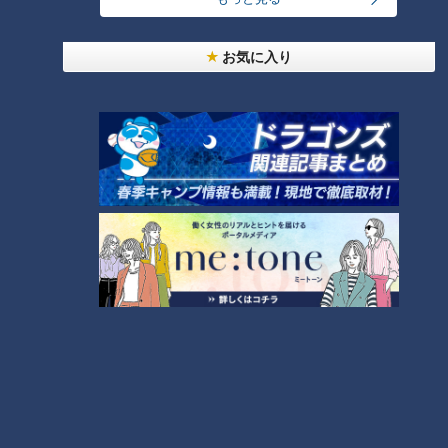
お気に入り
ランキング
RANKING
24時間
週間
月間
友廣アナの自転車旅｜愛知・蒲郡市へ！三河湾ぐる
っと125kmの自転車旅！【チャント！特集】
1
大学のサークルで増える？複数のスポーツを融合さ
せた「ピックルボール」