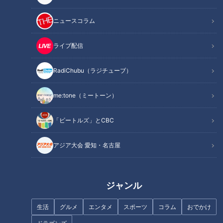
ニュースコラム
ライブ配信
記事に戻る
RadiChubu（ラジチューブ）
me:tone（ミートーン）
この記事を見たあなたへのおすすめ
「ビートルズ」とCBC
アジア大会 愛知・名古屋
ケガを乗り越え…！ボイメン辻
本、始球式への意気込み語る
伝説の名選手から吉見、浅尾、
ジャンル
そして若竜たちへ！脈々と受け
継がれるドラゴンズブルーの
生活
グルメ
エンタメ
スポーツ
コラム
おでかけ
血！