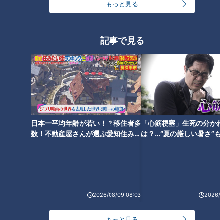
もっと見る
記事で見る
ランキング
RANKING
24時間
週間
月間
ＣＢＣ小川実桜アナ、呪術廻戦展で痛感した「自分
に一番遠い職業」
日本一平均年齢が若い！？移住者多
「心筋梗塞」生死の分か
数！不動産屋さんが選ぶ愛知住みた
は？…“夏の厳しい暑さ”
い街ランキング1位は？
に！発症前のキケンなサ
法
友廣アナの自転車旅｜愛知・蒲郡市へ！三河湾ぐる
っと125kmの自転車旅！【チャント！特集】
2
2026/08/09 08:03
2026/
「名古屋駅のパン屋さんランキング」第2位＆第1位
を発表！食感の秘密は“焼きたてを瞬間冷凍”？「ル
1
3
もっと見る
シュプレーム」の食パンへのこだわり