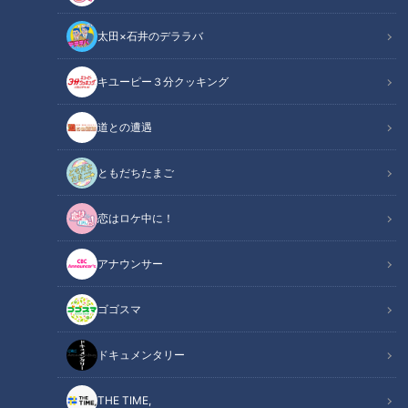
太田×石井のデララバ
キユーピー３分クッキング
携帯ラジオでドラゴンズ応援の日々に登場した若竜のプリンス（06）
道との遭遇
この記事の画像
（全1枚）
ともだちたまご
恋はロケ中に！
アナウンサー
記事に戻る
ゴゴスマ
この記事を見たあなたへのおすすめ
ドキュメンタリー
THE TIME,