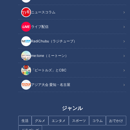
ニュースコラム
ライブ配信
V2めざすドラゴンズ新応援歌に
“言葉の壁”乗り越え…ウクライ
高校生ファンが託した夢（04）
ナから母親と避難した女の子
RadiChubu（ラジチューブ）
（６）の夏休み「お友達はでき
た？」
me:tone（ミートーン）
「ビートルズ」とCBC
アジア大会 愛知・名古屋
ドラゴンズにレジェンド続出！
西武ライオンズとの日本シリー
個人記録ラッシュなのにBクラ
ズでドラゴンズファンに蹴られ
ス！？（28）
た！（12）
ジャンル
生活
グルメ
エンタメ
スポーツ
コラム
おでかけ