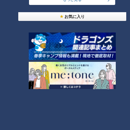
「人を狂わせる魅力がある」道マニア・鹿取茂雄が
お気に入り
惚れ込んだレンガの橋梁とは？未公開の道3選
4
大学のサークルで増える？複数のスポーツを融合さ
せた「ピックルボール」
「夏の脳梗塞」熱中症に似ている！？…生死の分か
れ道！経験者から学ぶ“発症時の身体の異変”
6
「すごい痩せましたね！」…世界一楽なスクワッ
ト！？ダイエットのスペシャリストに学ぶ「無理な
7
くやせる方法」
5
「糖尿病」夏の食生活に注意！…血糖値スパイクが
起きているサインは？糖尿病の予防・改善法
8