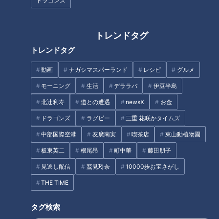
ドラゴンズ
『横浜でもいいの…』緒川たま
『頭脳派バイト○士君』福士誠
き（スジナシ）
治（スジナシ）
トレンドタグ
トレンドタグ
タグ
動画
ナガシマスパーランド
レシピ
グルメ
スポーツ
中日ドラゴンズ
愛しのドラゴンズ！
球団史
モーニング
生活
デララバ
伊豆半島
球場
田尾安志
北辻利寿
道との遭遇
newsX
お金
ドラゴンズ
ラグビー
三重 花咲かタイムズ
中部国際空港
友廣南実
喫茶店
東山動植物園
オススメ関連コンテンツ
板東英二
根尾昂
町中華
藤田朋子
見逃し配信
鷲見玲奈
10000歩お宝さがし
THE TIME
タグ検索
【次の記事】ドラゴンズ思い出
【前の記事】ドラゴンズ選手が