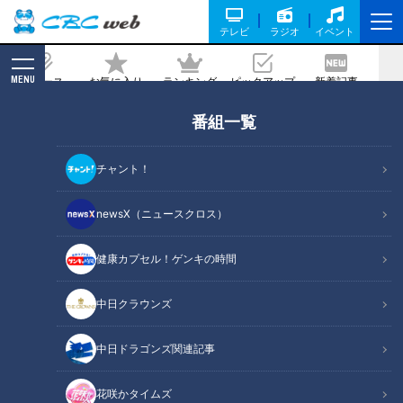
テレビ
ラジオ
イベント
MENU
ニュース
お気に入り
ランキング
ピックアップ
新着記事
CBC MAGAZINE
番組一覧
携帯ラジオでドラゴンズ応援の日々に登
場した若竜のプリンス（06）
チャント！
記事に戻る
newsX（ニュースクロス）
健康カプセル！ゲンキの時間
中日クラウンズ
中日ドラゴンズ関連記事
花咲かタイムズ