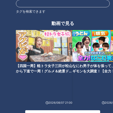
の助っ人・マーチン選手とデー
グラウンドで負傷！赤ヘル軍団
ビス選手（07）
「広島カープ」との激闘（05）
タグを検索できます
動画で見る
ドラフト会議クラス特派員が伝
江川卓投手「空白の一日」波乱
える「ドラゴンズ指名1位
のドラフト会議を大学卒論ネタ
は・・・」（08）
に！（09）
【四国一周】軽トラ女子三田が松山
なにわ男子が体を張って
から下道で一周！グルメ＆絶景ドラ
ギモンを大調査！【全力
イブ⑳
験部～ナゴヤのギモン、
～】
2026/08/07 21:00
2026/