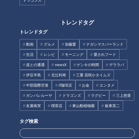
ドラゴンズ
「根尾昂に威圧されました」ド
時代にあった「厳しさと緊張感
ラゴンズ伝説のスカウトも驚い
を」岩瀬仁紀さんが星野・落合
トレンドタグ
た18歳のオーラ
政権をともに知る、立浪新監督
トレンドタグ
へ贈る言葉
タグ
動画
グルメ
加藤愛
ナガシマスパーランド
中日ドラゴンズ
岡林勇希
生活
レシピ
モーニング
愛されフード
道との遭遇
newsX
ゲンキの時間
デララバ
伊豆半島
北辻利寿
三重 花咲かタイムズ
中部国際空港
if珈琲店
お金
エンタメ
ガンバレルーヤ
ドラゴンズ
ラグビー
三上悠亜
友廣南実
喫茶店
東山動植物園
板東英二
タグ検索