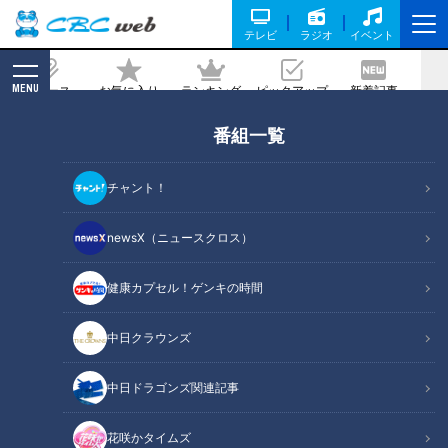
テレビ
ラジオ
イベント
MENU
ニュース
お気に入り
ランキング
ピックアップ
新着記事
CBC MAGAZINE
番組一覧
ドラゴンズ岡林勇希は「イヤなタイプ」
ー レジェンドにもらった最高の褒め言葉
チャント！
とその“根拠”
newsX（ニュースクロス）
記事に戻る
健康カプセル！ゲンキの時間
中日クラウンズ
中日ドラゴンズ関連記事
花咲かタイムズ