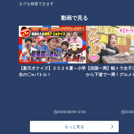
タグを検索できます
動画で見る
ランキング
RANKING
24時間
週間
月間
NEW
【新天才クイズ】２０２６夏～小学
【四国一周】軽トラ女子
「心筋梗塞」生死の分かれ道は？…“夏の厳しい暑
生の〇×バトル！
から下道で一周！グルメ
1
さ”もきっかけに！発症前のキケンなサインと対処
イブ⑳
法
NEW
モーニング娘。‘26井上春華がハロメンで仲良くし
たいと思っている人は？
2026/08/09 12:00
2026/
大学のサークルで増える？複数のスポーツを融合さ
もっと見る
せた「ピックルボール」