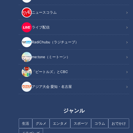
ニュースコラム
ライブ配信
救援投手１２球団ナンバーワン
「盗塁王を目指したい」ドラゴ
RadiChubu（ラジチューブ）
防御率のドラゴンズ清水達也は
ンズ岡林選手に赤星氏が盗塁の
「今日だけ抑える」精神でレジ
極意を伝授！「球場によってス
me:tone（ミートーン）
ェンドＭＶＰ浅尾拓也を超える
パイクを変えていた」
「ビートルズ」とCBC
山田久志、長嶋茂雄さんについ
元中日・吉見一起が明かす、コ
アジア大会 愛知・名古屋
て語る「輝いて眩しかった」
ーチに言われると投手が燃える
言葉とは？
ジャンル
生活
グルメ
エンタメ
スポーツ
コラム
おでかけ