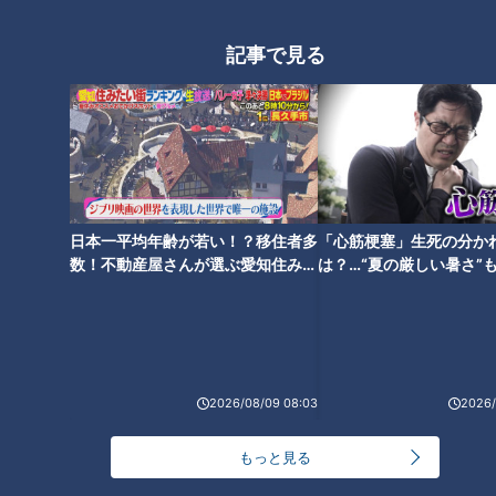
記事で見る
「すごい痩せましたね！」…世界一楽なスクワッ
ト！？ダイエットのスペシャリストに学ぶ「無理な
4
くやせる方法」
2
「夏の脳梗塞」熱中症に似ている！？…生死の分か
れ道！経験者から学ぶ“発症時の身体の異変”
5
日本一平均年齢が若い！？移住者多
「心筋梗塞」生死の分か
3
友廣アナの自転車旅｜愛知・蒲郡市へ！三河湾ぐる
数！不動産屋さんが選ぶ愛知住みた
は？…“夏の厳しい暑さ”
っと125kmの自転車旅！【チャント！特集】
い街ランキング1位は？
に！発症前のキケンなサ
6
法
師匠は鶴瓶。笑福亭鉄瓶が語る弟子入りまでの苦難
2026/08/09 08:03
2026/
もっと見る
ＣＢＣ小川実桜アナ、呪術廻戦展で痛感した「自分
に一番遠い職業」