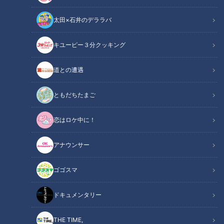
太田×石井のデララバ
キユーピー３分クッキング
「サンデードラゴンズ」より岡林勇希選手(C)CBCテレビ
道との遭遇
この記事の画像
（全4枚）
ともだちたまご
恋はロケ中に！
アナウンサー
ゴゴスマ
記事に戻る
ドキュメンタリー
この記事を見たあなたへのおすすめ
THE TIME,