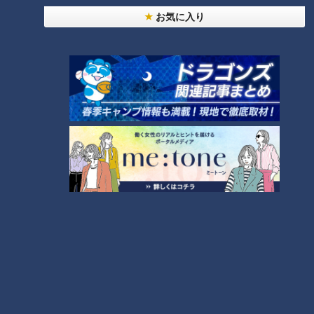
お気に入り
7
今年も開催！「あったらいいな」をみんなで考える
小学生向けワークショップを大府市で開催
9
「人を狂わせる魅力がある」道マニア・鹿取茂雄が
惚れ込んだレンガの橋梁とは？未公開の道3選
8
10
もっと見る
CBCニュース
CBC NEWS
「アラームが壊れていた」名古屋市バスの運転手が
待機中に車内で居眠り 47分遅れで運行 金山～
妙見町
2026/08/09 17:25