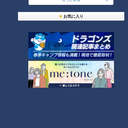
友廣アナの自転車旅｜愛知・蒲郡市へ！三河湾ぐる
っと125kmの自転車旅！【チャント！特集】
6
お気に入り
師匠は鶴瓶。笑福亭鉄瓶が語る弟子入りまでの苦難
本場アメリカの味に舌鼓！ボリューム満点グルメか
らレトロ史料館まで！愛知・東海市の感動スポット
8
3選
7
「人を狂わせる魅力がある」道マニア・鹿取茂雄が
惚れ込んだレンガの橋梁とは？未公開の道3選
9
ＣＢＣ小川実桜アナ、呪術廻戦展で痛感した「自分
に一番遠い職業」