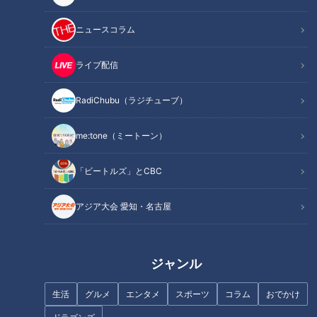
記事に戻る
ニュースコラム
この記事を見たあなたへのおすすめ
ライブ配信
RadiChubu（ラジチューブ）
me:tone（ミートーン）
「ビートルズ」とCBC
「正捕手なんて・・・。レギュ
奇跡の“青い糸”は結ばれるの
ラーキャッチャーでさえまだま
か？ドラゴンズ1位指名候補・武
アジア大会 愛知・名古屋
だ」―井上竜の若き司令塔・石
内夏暉投手に直撃インタビュ
伊雄太が自身に“不適格”の烙印
ー！
を押した最もたる理由
ジャンル
休日も朝帰りの夫にワンオペ妻
生活
グルメ
エンタメ
スポーツ
コラム
おでかけ
が悲鳴…大久保佳代子が絞り出
百戦錬磨の吉見、ピンチの場面