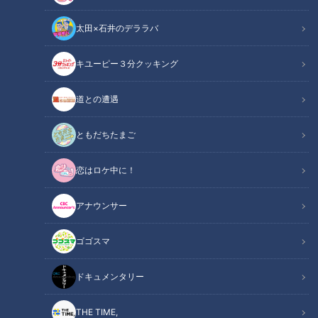
太田×石井のデララバ
キユーピー３分クッキング
「サンデードラゴンズ」に出演する吉見一起投手と館山昌平さん
道との遭遇
(C)CBCテレビ
ともだちたまご
この記事の画像
（全5枚）
恋はロケ中に！
アナウンサー
ゴゴスマ
ドキュメンタリー
THE TIME,