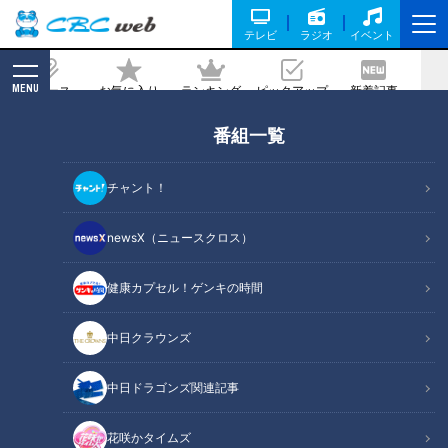
テレビ
ラジオ
イベント
MENU
ニュース
お気に入り
ランキング
ピックアップ
新着記事
CBC MAGAZINE
番組一覧
吉見よ、ケガを引退の理由としてくれる
な―。元燕のエース館山氏が送った熱き
チャント！
エール
newsX（ニュースクロス）
記事に戻る
健康カプセル！ゲンキの時間
中日クラウンズ
中日ドラゴンズ関連記事
花咲かタイムズ