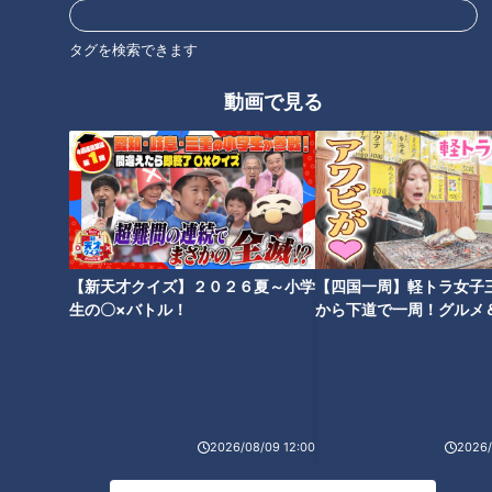
タグを検索できます
動画で見る
【新天才クイズ】２０２６夏～小学
【四国一周】軽トラ女子
生の〇×バトル！
から下道で一周！グルメ
イブ⑳
ランキング
RANKING
24時間
週間
月間
2026/08/09 12:00
2026/
NEW