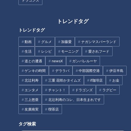
ドラゴンズ
した答え
に迎えたくない相手は意外なバ
ッター！
トレンドタグ
トレンドタグ
動画
グルメ
加藤愛
ナガシマスパーランド
生活
レシピ
モーニング
愛されフード
竜の黄金期は守護神・岩瀬がい
吉見、今だから明かす！大野雄
道との遭遇
newsX
ガンバレルーヤ
たからこそ―。落合博満元監督
大が真のエースになれた理由と
が1000試合登板を控えた鉄腕の
憲伸が語る楽天・涌井の思い出
ゲンキの時間
デララバ
中部国際空港
伊豆半島
偉大さを証言
北辻利寿
三重 花咲かタイムズ
if珈琲店
お金
タグ
エンタメ
チャント！
ドラゴンズ
ラグビー
スポーツ
中日ドラゴンズ
三上悠亜
北辻利寿のコレ、日本生まれです
サンドラを観られなかった全国のドラ友と共有したい番組のコト
友廣南実
喫茶店
スワローズ
吉見一起
タグ検索