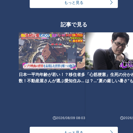
もっと見る
モーニング娘。‘26井上春華がハロメンで仲良くし
たいと思っている人は？
記事で見る
NEW
「心筋梗塞」生死の分かれ道は？…“夏の厳しい暑
2
さ”もきっかけに！発症前のキケンなサインと対処
法
大学のサークルで増える？複数のスポーツを融合さ
せた「ピックルボール」
1
日本一平均年齢が若い！？移住者多
「心筋梗塞」生死の分か
数！不動産屋さんが選ぶ愛知住みた
は？…“夏の厳しい暑さ”
「すごい痩せましたね！」…世界一楽なスクワッ
い街ランキング1位は？
に！発症前のキケンなサ
ト！？ダイエットのスペシャリストに学ぶ「無理な
法
4
くやせる方法」
「夏の脳梗塞」熱中症に似ている！？…生死の分か
れ道！経験者から学ぶ“発症時の身体の異変”
5
2026/08/09 08:03
2026/
もっと見る
3