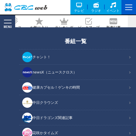
テレビ
ラジオ
イベント
MENU
ニュース
お気に入り
ランキング
ピックアップ
新着記事
CBC MAGAZINE
番組一覧
男子ゴルフの最高峰『マスターズ』を制
覇した松山英樹！その8年前に中日クラ
チャント！
ウンズでみせたビッグプレーとは？
newsX（ニュースクロス）
記事に戻る
健康カプセル！ゲンキの時間
中日クラウンズ
中日ドラゴンズ関連記事
花咲かタイムズ