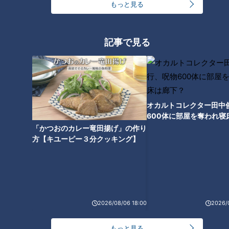
もっと見る
記事で見る
ランキング
RANKING
24時間
週間
月間
オカルトコレクター田中
600体に部屋を奪われ寝
下？
「かつおのカレー竜田揚げ」の作り
「人を狂わせる魅力がある」道マニア・鹿取茂雄が
方【キユーピー３分クッキング】
惚れ込んだレンガの橋梁とは？未公開の道3選
1
友廣アナの自転車旅｜愛知・蒲郡市へ！三河湾ぐる
っと125kmの自転車旅！【チャント！特集】
2
2026/08/06 18:00
2026/
【全力！なにわ実験部～ナゴヤのギモン、ガチ検証
もっと見る