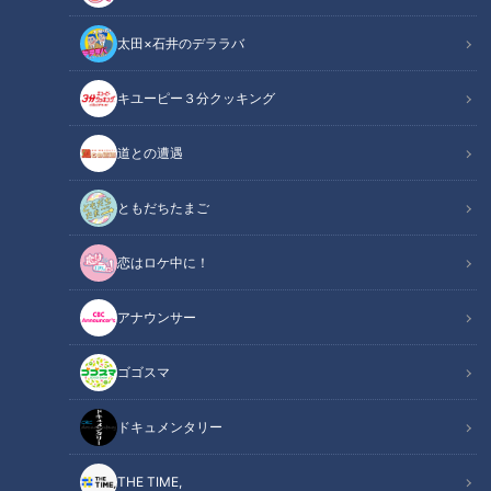
太田×石井のデララバ
キユーピー３分クッキング
松山英樹選手(C)CBCテレビ
道との遭遇
この記事の画像
（全5枚）
ともだちたまご
恋はロケ中に！
アナウンサー
ゴゴスマ
ドキュメンタリー
THE TIME,