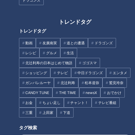
ドラゴンズ
そして若竜たちへ！脈々と受け
外な素顔” 14年前の卒業文集に
継がれるドラゴンズブルーの
綴った夢は… 【アジア大会 愛
血！
知･名古屋】
トレンドタグ
トレンドタグ
動画
友廣南実
道との遭遇
ドラゴンズ
レシピ
グルメ
生活
女子バレー･石川真佑(25)の“意
25周年を記念して懐かしいあの
北辻利寿の日本はじめて物語
ゴゴスマ
外な素顔” 14年前の卒業文集に
ドラマが帰ってくる！井上真央
綴った夢は… 【アジア大会 愛
主演『キッズ・ウォー』がTVer
ショッピング
テレビ
中日ドラゴンズ
エンタメ
知･名古屋】
とLocipoで無料一挙配信！
ガンバレルーヤ
北辻利寿
松本道弥
鷲見玲奈
タグ
CANDY TUNE
THE TIME
newsX
おでかけ
スポーツ
ゴルフ
中日クラウンズ
松山英樹
お金
ちょい足し
チャント！
テレビ番組
三重
上田家
下道
オススメ関連コンテンツ
タグ検索