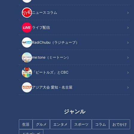
記事に戻る
ニュースコラム
この記事を見たあなたへのおすすめ
ライブ配信
RadiChubu（ラジチューブ）
me:tone（ミートーン）
侍ジャパンとの“戦（いく
「ビートルズ」とCBC
新大関・安青錦が誕生！相撲
さ）”で見えた！立浪ドラゴンズ
の“力強さ”で思い出す国民栄誉
２０２３開幕オーダーの姿
アジア大会 愛知・名古屋
賞の大横綱
ジャンル
生活
グルメ
エンタメ
スポーツ
コラム
おでかけ
伝説の名選手から吉見、浅尾、
女子バレー･石川真佑(25)の“意