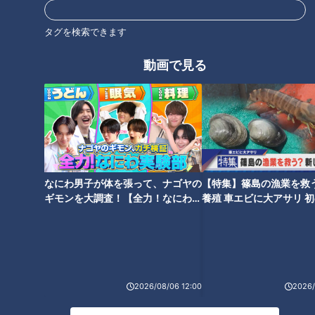
【限定インタビュー】#8 ～ス
【限定インタビュー】#9 ～
タグを検索できます
ーパー高校生～ 松山茉生
「天才中学生」和合に挑む～ 加
「2025中日クラウンズ」
藤金次郎「2025中日クラウン
動画で見る
ズ」
【限定インタビュー】#10 ～名
【限定インタビュー】#11 ～名
場面 ジャンボ尾崎 ３連覇～
場面 松山英樹 大器の片鱗～
尾崎将司「2025中日クラウン
松山英樹「2025中日クラウン
ズ」
ズ」
【限定インタビュー】#12 ～賞
金王へ～ 杉浦悠太「2025中日
なにわ男子が体を張って、ナゴヤの
【特集】篠島の漁業を救
クラウンズ」
ギモンを大調査！【全力！なにわ実
養殖 車エビに大アサリ 
験部～ナゴヤのギモン、ガチ検証
【newsX】
～】
2026/08/06 12:00
2026/