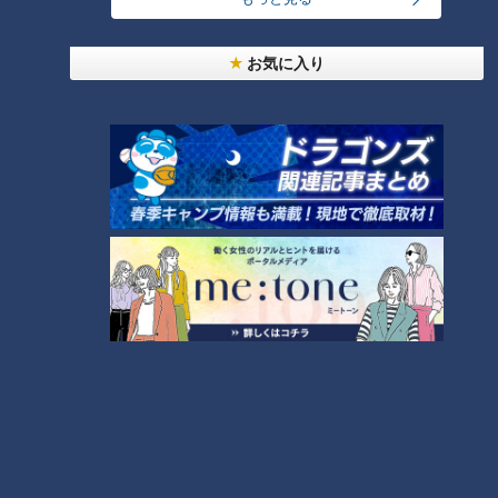
～】しらたきで作った豚バラミンチの油そば
3
お気に入り
【全力！なにわ実験部～ナゴヤのギモン、ガチ検証
～】にんじんプリン
4
今年も開催！「あったらいいな」をみんなで考える
小学生向けワークショップを大府市で開催
5
【全力！なにわ実験部～ナゴヤのギモン、ガチ検証
～】大橋特製お好み焼き
6
【全力！なにわ実験部～ナゴヤのギモン、ガチ検証
～】キャロットフレンチロースト
7