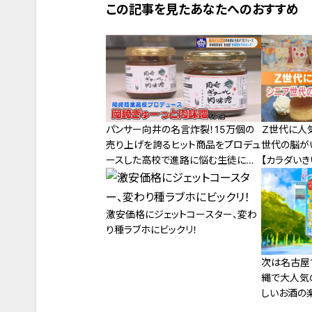
この記事を見たあなたへのおすすめ
パンサー向井の名言炸裂！15万個の
Ｚ世代に人気
売り上げを誇るヒット商品をプロデュ
世代の脳が
ースした高校で進路に悩む生徒に向
【カラダいき
け渾身のアドバイス！
激安価格にジェットコースター、変わ
り種ラブホにビックリ！
次は名古屋
縄で大人気の
しいお酒の