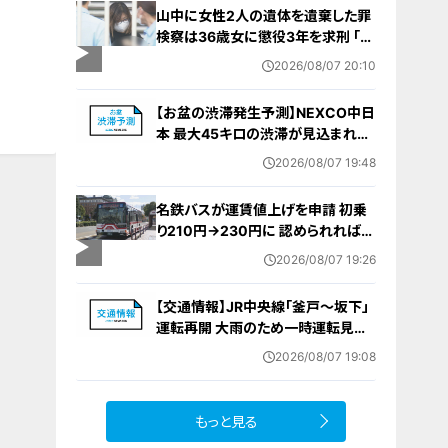
山中に女性2人の遺体を遺棄した罪
検察は36歳女に懲役3年を求刑 ｢遺
棄時に近くに居続けたこと自体が重
2026/08/07 20:10
要な寄与｣ 女は｢黙秘します｣弁護側
は無罪主張
【お盆の渋滞発生予測】NEXCO中日
本 最大45キロの渋滞が見込まれる
区間も… 中央道・東名・新東名・東名
2026/08/07 19:48
阪道・伊勢湾岸道・北陸道など 一覧
（8月7日～16日）
名鉄バスが運賃値上げを申請 初乗
り210円→230円に 認められれば
12月から全路線で平均1割程度の値
2026/08/07 19:26
上げへ 人件費増や燃料価格の高止
まりが理由
【交通情報】JR中央線「釜戸～坂下」
運転再開 大雨のため一時運転見合
わせ
2026/08/07 19:08
もっと見る