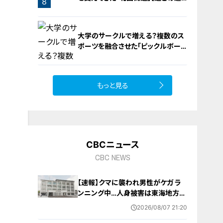
8
遇】
大学のサークルで増える？複数のス
ポーツを融合させた「ピックルボー
ル」
もっと見る
9
CBCニュース
CBC NEWS
【速報】クマに襲われ男性がケガ ラ
ンニング中…人身被害は東海地方で
今シーズン初めて 岐阜県高山市
2026/08/07 21:20