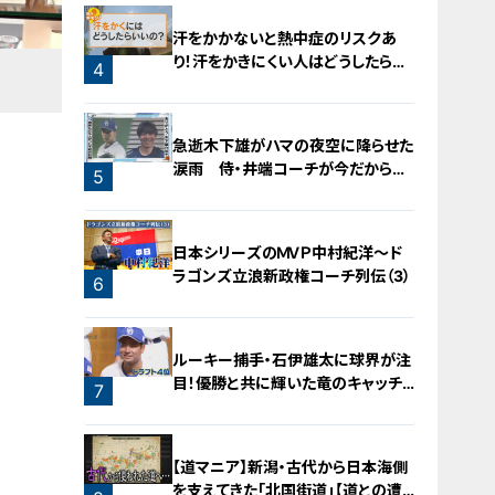
汗をかかないと熱中症のリスクあ
り！汗をかきにくい人はどうしたらい
4
いの？
急逝木下雄がハマの夜空に降らせた
涙雨 侍・井端コーチが今だから明
5
かす“ドラ大野雄起用法”秘話
日本シリーズのＭＶＰ中村紀洋～ド
ラゴンズ立浪新政権コーチ列伝（3）
6
ルーキー捕手・石伊雄太に球界が注
目！優勝と共に輝いた竜のキャッチャ
7
ー列伝
【道マニア】新潟・古代から日本海側
を支えてきた「北国街道」【道との遭