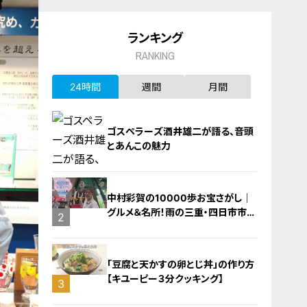
ランキング
RANKING
24時間
週間
月間
ゴスペラーズ酒井雄二が語る、音頭
とあんこの魅力
中村彩賀の10000歩お宝さがし｜
グルメ＆名所！雨の三重・四日市市で
1
2
お宝探し【チャント！特集】
「豆腐と天かすの卵とじ丼」の作り方
【キユーピー３分クッキング】
3