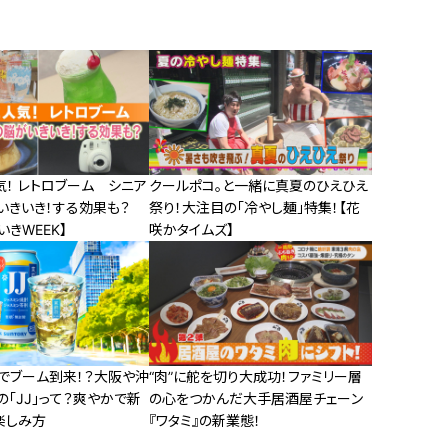
！ レトロブーム シニア
クールポコ。と一緒に真夏のひえひえ
いきいき！する効果も？
祭り！大注目の「冷やし麺」特集！【花
いきWEEK】
咲かタイムズ】
でブーム到来！？大阪や沖
“肉”に舵を切り大成功！ファミリー層
「JJ」って？爽やかで新
の心をつかんだ大手居酒屋チェーン
楽しみ方
『ワタミ』の新業態！