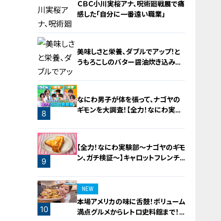
ＣＢＣ小川実桜アナ、呪術廻戦展で痛
感した「自分に一番遠い職業」
美味しさと栄養、ダブルでアップ！と
うもろこしのバター醤油炊き込みご
飯
6
なにわ男子が体を張って、ナゴヤの
ギモンを大調査！【全力！なにわ実験
8
部～ナゴヤのギモン、ガチ検証～】
7
【全力！なにわ実験部～ナゴヤのギモ
ン、ガチ検証～】キャロットフレンチ
9
ロースト
NEW
本場アメリカの味に舌鼓！ボリューム
10
満点グルメからレトロ史料館まで！