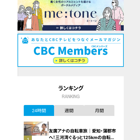
ランキング
RANKING
24時間
週間
月間
友廣アナの自転車旅｜愛知・蒲郡市
へ！三河湾ぐるっと125kmの自転車
1