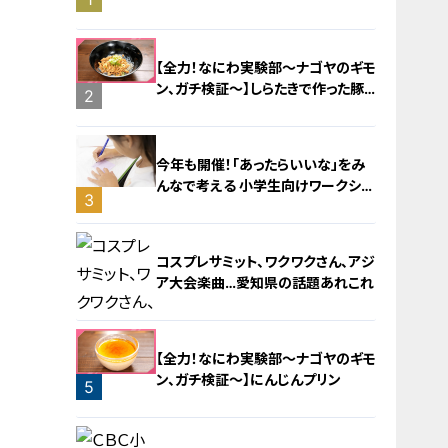
旅！【チャント！特集】
【全力！なにわ実験部～ナゴヤのギモ
ン、ガチ検証～】しらたきで作った豚
2
バラミンチの油そば
今年も開催！「あったらいいな」をみ
んなで考える 小学生向けワークショ
3
ップを大府市で開催
コスプレサミット、ワクワクさん、アジ
ア大会楽曲…愛知県の話題あれこれ
【全力！なにわ実験部～ナゴヤのギモ
ン、ガチ検証～】にんじんプリン
5
4