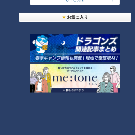
お気に入り
師匠は鶴瓶。笑福亭鉄瓶が語る弟子入りまでの苦難
本場アメリカの味に舌鼓！ボリューム満点グルメか
らレトロ史料館まで！愛知・東海市の感動スポット
8
3選
7
「人を狂わせる魅力がある」道マニア・鹿取茂雄が
惚れ込んだレンガの橋梁とは？未公開の道3選
9
ＣＢＣ小川実桜アナ、呪術廻戦展で痛感した「自分
に一番遠い職業」
もっと見る