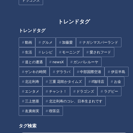
ドラゴンズ
&amp;JAXAも食べた！フリーズ
ドライ餃子
トレンドタグ
トレンドタグ
動画
グルメ
加藤愛
ナガシマスパーランド
生活
レシピ
モーニング
愛されフード
お買い得な福袋で揃えよう！熱
帯夜も快適に！爽やか寝具で夏
道との遭遇
newsX
ガンバレルーヤ
お風呂タイムを幸せに演出！
でも快眠！【デパチャン】
「入浴剤」日本での魅力たっぷ
ゲンキの時間
デララバ
中部国際空港
伊豆半島
り温かい開発史
北辻利寿
三重 花咲かタイムズ
if珈琲店
お金
タグ
エンタメ
チャント！
ドラゴンズ
ラグビー
三上悠亜
北辻利寿のコレ、日本生まれです
生活
ガンバレルーヤ
友廣南実
喫茶店
タグ検索