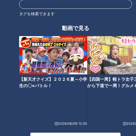
タグを検索できます
動画で見る
【新天才クイズ】２０２６夏～小学
【四国一周】軽トラ女子
ランキング
生の〇×バトル！
から下道で一周！グルメ
RANKING
イブ⑳
24時間
週間
月間
NEW
2026/08/09 12:00
2026/
モーニング娘。‘26井上春華がハロメンで仲良くし
たいと思っている人は？