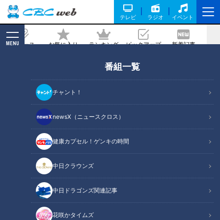
テレビ
ラジオ
イベント
MENU
ニュース
お気に入り
ランキング
ピックアップ
新着記事
CBC MAGAZINE
番組一覧
在宅ワークも楽しく！文房具マスター厳
選！“機能的”&“映える”「進化形文房具」
チャント！
記事に戻る
newsX（ニュースクロス）
健康カプセル！ゲンキの時間
中日クラウンズ
中日ドラゴンズ関連記事
花咲かタイムズ