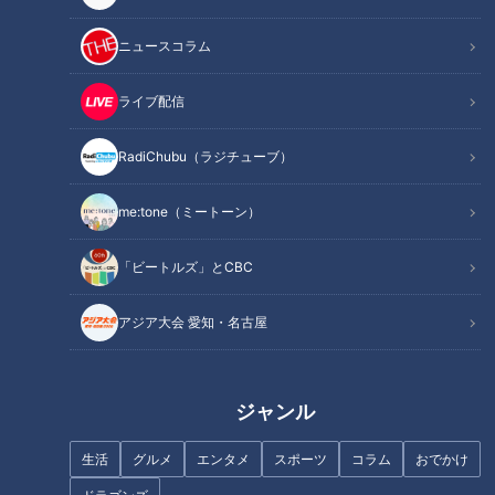
ニュースコラム
この記事を見たあなたへのおすすめ
ライブ配信
RadiChubu（ラジチューブ）
me:tone（ミートーン）
新生活に使いたい！「電動アシ
家計の味方！地域密着型スーパ
スト自転車」の選び方！
ーが驚きの格安価格を実現して
「ビートルズ」とCBC
いる理由
アジア大会 愛知・名古屋
ジャンル
進化が止まらない！東海地方の
ナゴヤ大注目店SP！超穴場の隠
生活
グルメ
エンタメ
スポーツ
コラム
おでかけ
最新餃子！全国の名店を一気に
れ家すぎる名店を紹介！【花咲
楽しめる無人餃子販売店
かタイムズ】