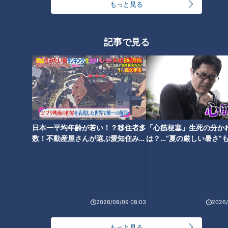
もっと見る
NEW
「心筋梗塞」生死の分かれ道は？…“夏の厳しい暑
2
さ”もきっかけに！発症前のキケンなサインと対処
記事で見る
法
大学のサークルで増える？複数のスポーツを融合さ
せた「ピックルボール」
1
「すごい痩せましたね！」…世界一楽なスクワッ
ト！？ダイエットのスペシャリストに学ぶ「無理な
日本一平均年齢が若い！？移住者多
「心筋梗塞」生死の分か
4
くやせる方法」
数！不動産屋さんが選ぶ愛知住みた
は？…“夏の厳しい暑さ”
い街ランキング1位は？
に！発症前のキケンなサ
法
「夏の脳梗塞」熱中症に似ている！？…生死の分か
れ道！経験者から学ぶ“発症時の身体の異変”
5
3
2026/08/09 08:03
2026/
友廣アナの自転車旅｜愛知・蒲郡市へ！三河湾ぐる
っと125kmの自転車旅！【チャント！特集】
6
もっと見る