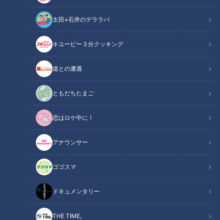
太田×石井のデララバ
キユーピー３分クッキング
CBCテレビ『チャント！』教えマスター
道との遭遇
この記事の画像
（全8枚）
ともだちたまご
恋はロケ中に！
アナウンサー
ゴゴスマ
ドキュメンタリー
記事に戻る
THE TIME,