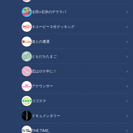
太田×石井のデララバ
キユーピー３分クッキング
CBCテレビ『チャント！』教えマスター
道との遭遇
この記事の画像
（全8枚）
ともだちたまご
恋はロケ中に！
アナウンサー
ゴゴスマ
ドキュメンタリー
記事に戻る
THE TIME,