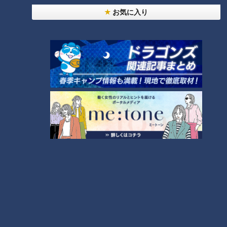
お気に入り
師匠は鶴瓶。笑福亭鉄瓶が語る弟子入りまでの苦難
ＣＢＣ小川実桜アナ、呪術廻戦展で痛感した「自分
に一番遠い職業」
7
今年も開催！「あったらいいな」をみんなで考える
小学生向けワークショップを大府市で開催
9
「人を狂わせる魅力がある」道マニア・鹿取茂雄が
惚れ込んだレンガの橋梁とは？未公開の道3選
8
10
もっと見る