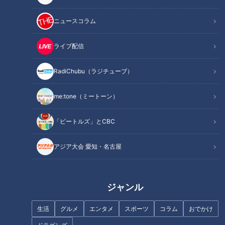
ニュースコラム
この記事を見たあなたへのおすすめ
ライブ配信
RadiChubu（ラジチューブ）
me:tone（ミートーン）
新生活に使いたい！「電動アシ
家計の味方！地域密着型スーパ
スト自転車」の選び方！
ーが驚きの格安価格を実現して
「ビートルズ」とCBC
いる理由
アジア大会 愛知・名古屋
ジャンル
進化が止まらない！東海地方の
ナゴヤ大注目店SP！超穴場の隠
生活
グルメ
エンタメ
スポーツ
コラム
おでかけ
最新餃子！全国の名店を一気に
れ家すぎる名店を紹介！【花咲
楽しめる無人餃子販売店
かタイムズ】