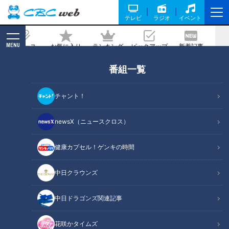
テレビ
ラジオ
イベント
MENU
ニュース
お気に入り
ランキング
ピックアップ
新着記事
CBC MAGAZINE
番組一覧
在宅ワークも楽しく！文房具マスター厳
選！“機能的”&“映える”「進化形文房具」
チャント！
記事に戻る
newsX（ニュースクロス）
健康カプセル！ゲンキの時間
中日クラウンズ
中日ドラゴンズ関連記事
花咲かタイムズ