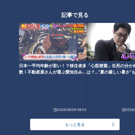
法
NEW
記事で見る
モーニング娘。‘26井上春華がハロメンで仲良くし
たいと思っている人は？
大学のサークルで増える？複数のスポーツを融合さ
せた「ピックルボール」
日本一平均年齢が若い！？移住者多
「心筋梗塞」生死の分か
「すごい痩せましたね！」…世界一楽なスクワッ
数！不動産屋さんが選ぶ愛知住みた
は？…“夏の厳しい暑さ”
ト！？ダイエットのスペシャリストに学ぶ「無理な
い街ランキング1位は？
に！発症前のキケンなサ
4
くやせる方法」
2
法
「夏の脳梗塞」熱中症に似ている！？…生死の分か
れ道！経験者から学ぶ“発症時の身体の異変”
5
2026/08/09 08:03
2026/
3
友廣アナの自転車旅｜愛知・蒲郡市へ！三河湾ぐる
もっと見る
っと125kmの自転車旅！【チャント！特集】
6