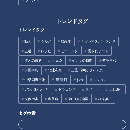
ドラゴンズ
&amp;JAXAも食べた！フリーズ
ドライ餃子
トレンドタグ
トレンドタグ
動画
グルメ
加藤愛
ナガシマスパーランド
生活
レシピ
モーニング
愛されフード
お買い得な福袋で揃えよう！熱
帯夜も快適に！爽やか寝具で夏
道との遭遇
newsX
ゲンキの時間
デララバ
お風呂タイムを幸せに演出！
でも快眠！【デパチャン】
「入浴剤」日本での魅力たっぷ
伊豆半島
北辻利寿
三重 花咲かタイムズ
り温かい開発史
中部国際空港
if珈琲店
お金
エンタメ
タグ
ガンバレルーヤ
ドラゴンズ
ラグビー
三上悠亜
友廣南実
喫茶店
東山動植物園
板東英二
生活
ガンバレルーヤ
タグ検索