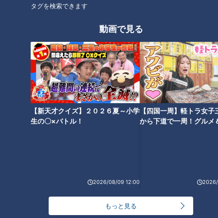
タグを検索できます
動画で見る
【新天才クイズ】２０２６夏～小学
【四国一周】軽トラ女子
生の〇×バトル！
から下道で一周！グルメ
イブ⑳
ランキング
RANKING
24時間
週間
月間
2026/08/09 12:00
2026/
NEW
「心筋梗塞」生死の分かれ道は？…“夏の厳しい暑
もっと見る
1
さ”もきっかけに！発症前のキケンなサインと対処