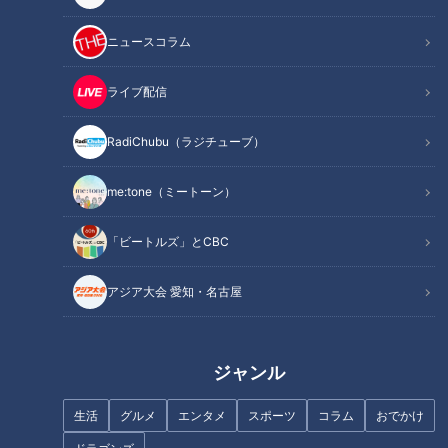
ニュースコラム
ライブ配信
RadiChubu（ラジチューブ）
me:tone（ミートーン）
「ビートルズ」とCBC
記事に戻る
アジア大会 愛知・名古屋
この記事を見たあなたへのおすすめ
ジャンル
生活
グルメ
エンタメ
スポーツ
コラム
おでかけ