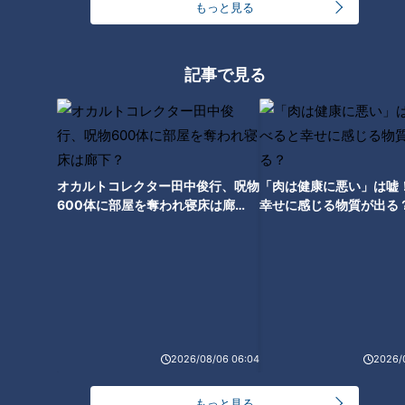
もっと見る
記事で見る
ランキング
RANKING
24時間
週間
月間
オカルトコレクター田中俊行、呪物
「肉は健康に悪い」は嘘
「人を狂わせる魅力がある」道マニア・鹿取茂雄が
600体に部屋を奪われ寝床は廊
幸せに感じる物質が出る
惚れ込んだレンガの橋梁とは？未公開の道3選
1
下？
NEW
【全力！なにわ実験部～ナゴヤのギモン、ガチ検証
2
～】しらたきで作った豚バラミンチの油そば
友廣アナの自転車旅｜愛知・蒲郡市へ！三河湾ぐる
2026/08/06 06:04
2026/
っと125kmの自転車旅！【チャント！特集】
3
もっと見る