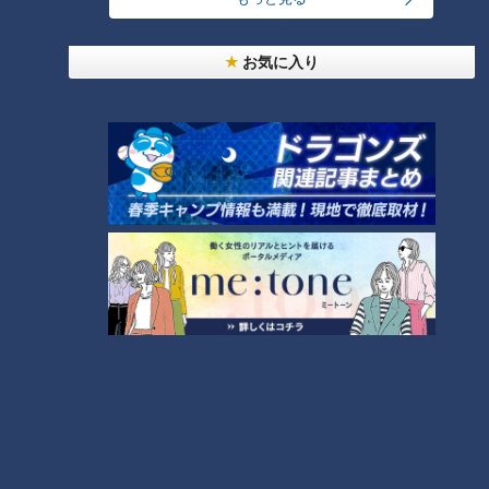
NEW
【全力！なにわ実験部～ナゴヤのギモン、ガチ検証
お気に入り
4
～】にんじんプリン
コスプレサミット、ワクワクさん、アジア大会楽
曲…愛知県の話題あれこれ
「夏野菜のフリッタータ」の作り方【キユーピー３
分クッキング】
6
NEW
【全力！なにわ実験部～ナゴヤのギモン、ガチ検証
7
～】大橋特製お好み焼き
5
NEW
【全力！なにわ実験部～ナゴヤのギモン、ガチ検証
8
～】キャロットフレンチロースト