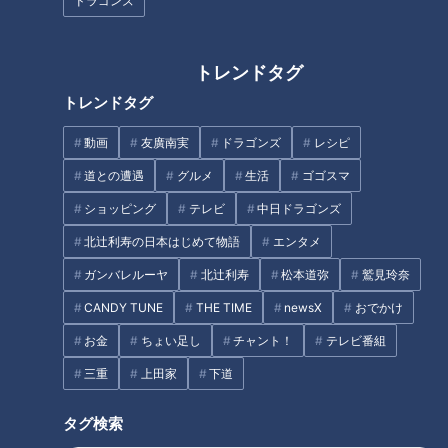
ドラゴンズ
農産物のプロが教える「世界一
おいしい野菜の食べ方」！JA全
トレンドタグ
岐阜県高山市の愛されフード
農広報部が「レシピ本」発売！
トレンドタグ
『あげづけ』を調査！ 焼くだ
けおあげの超！時短料理 アレ
動画
友廣南実
ドラゴンズ
レシピ
ンジで広がる家庭の味
道との遭遇
グルメ
生活
ゴゴスマ
ショッピング
テレビ
中日ドラゴンズ
足の裏から健康に！注目のエク
ササイズ「トーガ」
北辻利寿の日本はじめて物語
エンタメ
ガンバレルーヤ
北辻利寿
松本道弥
鷲見玲奈
超一流シェフのガチ審査！人気
企画スイーツジャッジ！【花咲
CANDY TUNE
THE TIME
newsX
おでかけ
かタイムズ】
お金
ちょい足し
チャント！
テレビ番組
三重
上田家
下道
タグ検索
紺野ぶるまが厳選！チェーン店