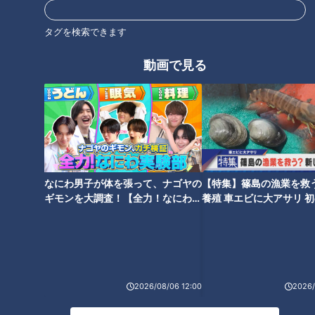
のおすすめカフェメニュー
東海地方のやりすぎインパクト
タグを検索できます
めしを徹底紹介！3D海鮮丼＆大
人版お子様ランチタワー＆究極
動画で見る
の石焼きカツカレー
タグ
グルメ
ガンバレルーヤ
なにわ男子が体を張って、ナゴヤの
【特集】篠島の漁業を救
ギモンを大調査！【全力！なにわ実
養殖 車エビに大アサリ 
験部～ナゴヤのギモン、ガチ検証
【newsX】
～】
2026/08/06 12:00
2026/