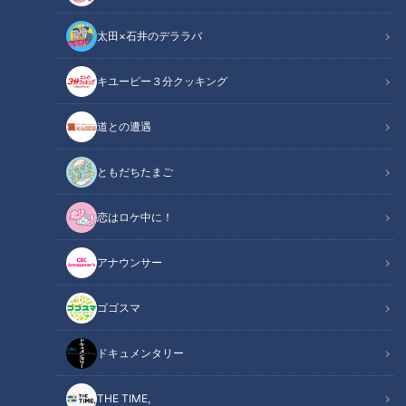
太田×石井のデララバ
キユーピー３分クッキング
道との遭遇
この記事の画像
（全17枚）
ともだちたまご
恋はロケ中に！
アナウンサー
ゴゴスマ
ドキュメンタリー
THE TIME,