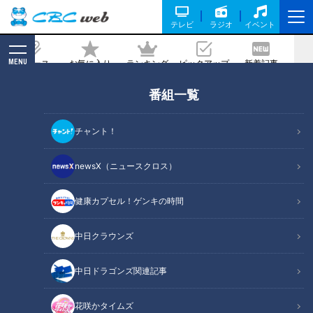
テレビ
ラジオ
イベント
MENU
ニュース
お気に入り
ランキング
ピックアップ
新着記事
CBC MAGAZINE
番組一覧
「最高にうまうまパラダイス」業務スー
パーマスター直伝！業務スーパー食材の
チャント！
カンタン大変身レシピ
newsX（ニュースクロス）
記事に戻る
健康カプセル！ゲンキの時間
中日クラウンズ
中日ドラゴンズ関連記事
花咲かタイムズ