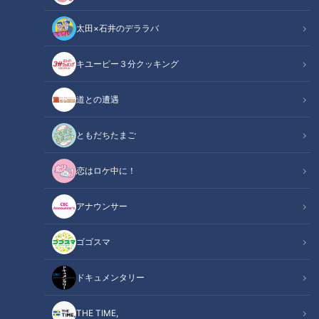
太田×石井のデララバ
キユーピー３分クッキング
道との遭遇
この記事の画像
（全9枚）
ともだちたまご
恋はロケ中に！
アナウンサー
ゴゴスマ
ドキュメンタリー
THE TIME,