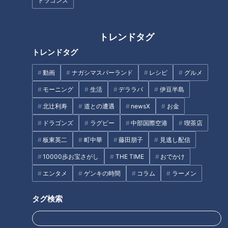
ドラゴンズ
消えない「あざ」原因は？…“危
「棚橋式筋トレ講座」おうちで
険なあざ”のサインも！あざによ
やろう！器具のいらないエクサ
トレンドタグ
る病気のサインや早期発見のヒ
サイズ
トレンドタグ
ント
動画
ナガシマスパーランド
レシピ
グルメ
モーニング
生活
デララバ
伊豆半島
北辻利寿
道との遭遇
newsX
お金
【雑談】喋りのプロの4人が
友廣アナの自転車旅｜知多半島
ドラゴンズ
ラグビー
中部国際空港
喫茶店
「ノーカット・無計画」で雑談
から渥美半島の先端へ！新シリ
板東英二
町中華
藤田朋子
見逃し配信
してみた結果は？
ーズ始動 125kmの自転車旅！
【チャント！特集】
10000歩お宝さがし
THE TIME
おでかけ
タグ
エンタメ
ゲンキの時間
コラム
ラーメン
スポーツ
チャント！
タグ検索