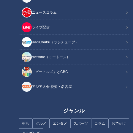
ニュースコラム
記事に戻る
ライブ配信
この記事を見たあなたへのおすすめ
RadiChubu（ラジチューブ）
me:tone（ミートーン）
「ビートルズ」とCBC
「まるで玉手箱」会員制高級焼
入園無料！ リニューアルで来場
アジア大会 愛知・名古屋
肉店のランチに、著名人御用達
者も2倍以上に！ 『ぎふ清流里
の名店のれん分けの新店舗！ 注
山公園』を巡る旅
目の焼肉店2選
ジャンル
生活
グルメ
エンタメ
スポーツ
コラム
おでかけ