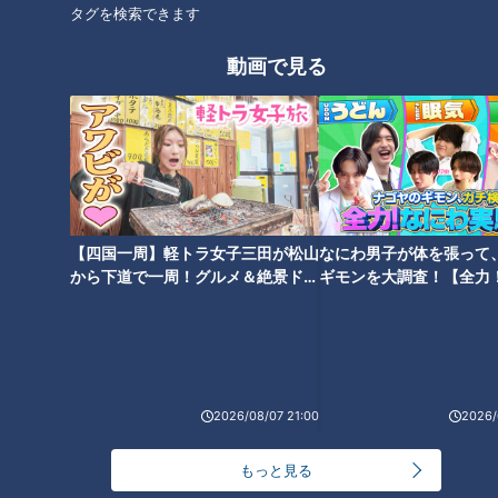
タグを検索できます
動画で見る
【四国一周】軽トラ女子三田が松山
なにわ男子が体を張って
から下道で一周！グルメ＆絶景ドラ
ギモンを大調査！【全力
イブ⑳
験部～ナゴヤのギモン、
～】
ランキング
RANKING
24時間
週間
月間
2026/08/07 21:00
2026/
もっと見る
友廣アナの自転車旅｜愛知・蒲郡市へ！三河湾ぐる
っと125kmの自転車旅！【チャント！特集】