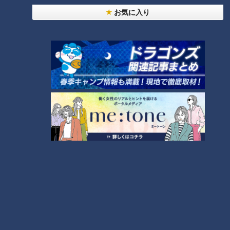
惚れ込んだレンガの橋梁とは？未公開の道3選
6
お気に入り
美味しさと栄養、ダブルでアップ！とうもろこしの
バター醤油炊き込みご飯
5
今年も開催！「あったらいいな」をみんなで考える
小学生向けワークショップを大府市で開催
8
しなびた「ナス」が復活する裏ワザとは？農家に聞
いた「ナス嫌いも食べられる」アイデアレシピを大
9
公開
7
「味しみ春雨の中華サラダ」の作り方【キユーピー
３分クッキング】
10
もっと見る