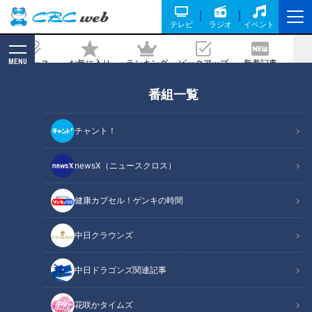
テレビ
ラジオ
イベント
MENU
ニュース
お気に入り
ランキング
ピックアップ
新着記事
CBC MAGAZINE
番組一覧
【棚橋式筋肉講座】夏前に二の腕を引き
締めろ！超簡単！おうちで出来るお手軽
チャント！
筋トレ
newsX（ニュースクロス）
記事に戻る
健康カプセル！ゲンキの時間
中日クラウンズ
中日ドラゴンズ関連記事
花咲かタイムズ