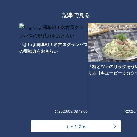
1
記事で見る
大学のサークルで増える？複数のスポーツを融合さ
せた「ピックルボール」
いよいよ開幕戦！名古屋グランパス
盛り放題のモーニングが「400円」！？人気すぎて
の現戦力をおさらい
客殺到 名古屋＆岐阜の「激安モーニング」とは？
3
「梅とツナのサラダそう
り方【キユーピー３分ク
300円でパン食べ放題も！？岐阜のおすすめ激安モ
ーニング３店を紹介！
4
2
弁当3個で3万円？PayPay会計ミスで店員のひと言
にイラッ
2026/08/08 19:00
2026/
もっと見る
「人を狂わせる魅力がある」道マニア・鹿取茂雄が