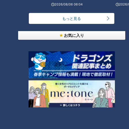
2026/08/06 06:04
2026/
「人を狂わせる魅力がある」道マニア・鹿取茂雄が
もっと見る
惚れ込んだレンガの橋梁とは？未公開の道3選
1
お気に入り
友廣アナの自転車旅｜愛知・蒲郡市へ！三河湾ぐる
っと125kmの自転車旅！【チャント！特集】
2
NEW
【全力！なにわ実験部～ナゴヤのギモン、ガチ検証
3
～】しらたきで作った豚バラミンチの油そば
NEW
【全力！なにわ実験部～ナゴヤのギモン、ガチ検証
4
～】にんじんプリン
NEW
【全力！なにわ実験部～ナゴヤのギモン、ガチ検証