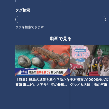
タグ検索
存在を知らなかった！？40種類
なぜ売れない？IKEAの“埋もれア
の中に隠された「ココイチ」の
イテム”を調査！ 「スタイリッ
タグを検索できます
埋もれトッピングメニューを調
シュすぎて用途がわからない」
査！味変が楽しめる「トマトガ
防災グッズにおすすめの懐中電
動画で見る
ーリック」で新発見の組み合わ
灯も
せ！
おいしいのになぜ注文されな
ほぼ岐阜・多治見市だけ愛され
い！？人気ファミレス「ガス
フード『中華亭の中華そば』を
ト」の“埋もれメニュー”を調
いただきます！【愛されフー
【特集】篠島の漁業を救う？新たな
中村彩賀の10000歩お
査！「チーズINハンバーグ」の
ド】
養殖 車エビに大アサリ 初の挑戦
グルメ＆名所！雨の三重
食べ方アレンジも
【newsX】
でお宝探し【チャント！