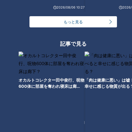
2026/08/06 10:27
2026/
ほぼ岐阜・高山市の愛されフー
ド『やよいそばの肉球』をいた
だきます！【チャント！】
もっと見る
記事で見る
オカルトコレクター田中俊行、呪物
「肉は健康に悪い」は嘘
600体に部屋を奪われ寝床は廊
幸せに感じる物質が出る
下？
ランキング
RANKING
24時間
週間
月間