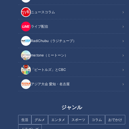
ニュースコラム
記事に戻る
ライブ配信
この記事を見たあなたへのおすすめ
RadiChubu（ラジチューブ）
me:tone（ミートーン）
「今年の中日は安泰」中日OB・
中村武志が解説
フランス人は菓子店「シャトレ
「ビートルズ」とCBC
ーゼ」の店名に顔を赤らめる？
アジア大会 愛知・名古屋
ジャンル
おいしいのになぜ注文されな
マヂラブ、クールなジャズにマ
生活
グルメ
エンタメ
スポーツ
コラム
おでかけ
い！？人気ファミレス「ガス
ヂ感動！ 愛知の県立高校唯一
ト」の“埋もれメニュー”を調
のジャズ部 江南市『尾北高