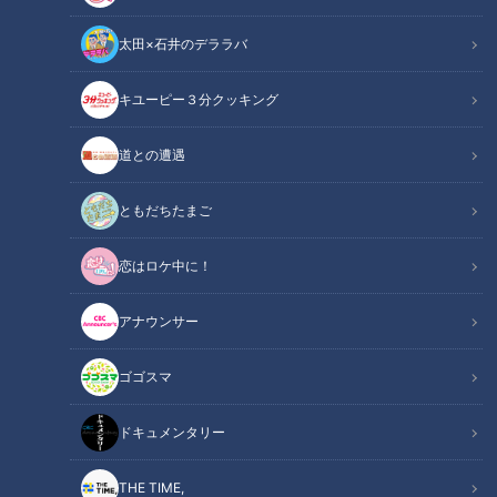
太田×石井のデララバ
キユーピー３分クッキング
道との遭遇
CBCテレビ「チャント！」
ともだちたまご
この記事の画像
（全5枚）
恋はロケ中に！
アナウンサー
ゴゴスマ
ドキュメンタリー
THE TIME,