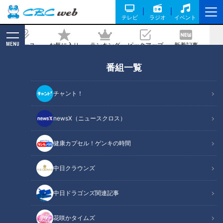
テレビ
ラジオ
イベント
MENU
ニュース
お気に入り
ランキング
ピックアップ
新着記事
CBC MAGAZINE
番組一覧
衝撃の埋もれ理由は、まさかのメニュー
に載っていないから！？知る人ぞ知る
チャント！
「和食麺処 サガミ」のレアメニュー「大
海老天ぷらそば【松】」って？
newsX（ニュースクロス）
健康カプセル！ゲンキの時間
記事に戻る
中日クラウンズ
中日ドラゴンズ関連記事
花咲かタイムズ