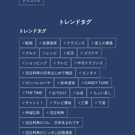
ドラゴンズ
査！「チーズINハンバーグ」の
校』ジャズアンサンブル部
食べ方アレンジも
トレンドタグ
トレンドタグ
動画
友廣南実
ドラゴンズ
道との遭遇
ユニークな“ご当地条例” トマト
「糖尿病」夏の食生活に注
ジュースや地酒で乾杯 写真を撮
意！…血糖値スパイクが起きて
グルメ
レシピ
生活
ゴゴスマ
る時はワタリガ二ポーズ なぜ制
いるサインは？糖尿病の予防・
ショッピング
テレビ
中日ドラゴンズ
定された？関係者に聞いてみた
改善法
タグ
北辻利寿の日本はじめて物語
エンタメ
ガンバレルーヤ
松本道弥
CANDY TUNE
グルメ
グルメ
そば
チャント！
愛知
THE TIME
おでかけ
お金
ちょい足し
チャント！
テレビ番組
三重
下道
オススメ関連コンテンツ
井端弘和
北辻利寿
北辻利寿のコレ、日本生まれです
北辻利寿のニッポン記憶遺産