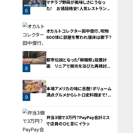
マヂラブ野田が美味しさにうなっ
た！ お値段格安！人気レストランを
6
運営するのは『名古屋辻学園調理専
門学校』の生徒たち
5
オカルトコレクター田中俊行、呪物
600体に部屋を奪われ寝床は廊下？
都市伝説となった「柳橋駅」設置計
画 リニアで脚光を浴びた再検討の
8
機運
7
本場アメリカの味に舌鼓！ボリューム
満点グルメからレトロ史料館まで！
9
愛知・東海市の感動スポット3選
弁当3個で3万円？PayPay会計ミス
で店員のひと言にイラッ