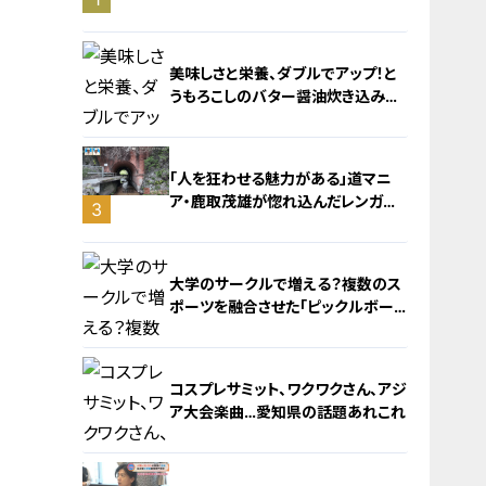
旅！【チャント！特集】
美味しさと栄養、ダブルでアップ！と
うもろこしのバター醤油炊き込みご
飯
「人を狂わせる魅力がある」道マニ
ア・鹿取茂雄が惚れ込んだレンガの
3
橋梁とは？未公開の道3選
2
大学のサークルで増える？複数のス
ポーツを融合させた「ピックルボー
ル」
コスプレサミット、ワクワクさん、アジ
ア大会楽曲…愛知県の話題あれこれ
4