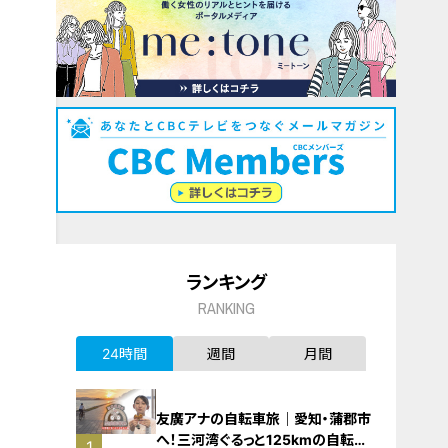
ランキング
RANKING
24時間
週間
月間
友廣アナの自転車旅｜愛知・蒲郡市
へ！三河湾ぐるっと125kmの自転車
1