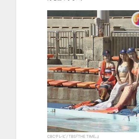
CBCテレビ / TBS『THE TIME，』