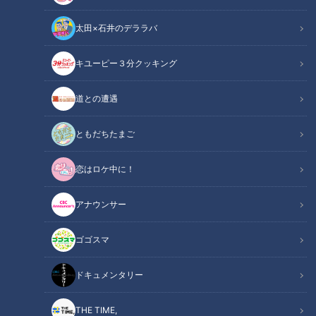
太田×石井のデララバ
鶴瓶のスジナシ
キユーピー３分クッキング
「鶴瓶のスジナシ」動画
道との遭遇
【2012年2月14日初回放送】
舞台は銭湯の入り口。冨士さんが入り口で新聞を読んでいる
ともだちたまご
と、鶴瓶さんが女湯からフレームインして物語は始まります。
恋はロケ中に！
この記事の画像を見る
アナウンサー
この記事を見たあなたへのおすすめ
ゴゴスマ
ドキュメンタリー
THE TIME,