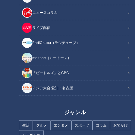
野村真美【スジナシ】「キライ
勝村政信【スジナシ】「最低や
ニュースコラム
なら言って！」鶴瓶に激高し、
この男！」鶴瓶が笑顔で発狂!?
割り箸の束をブン投げる
究極の無茶ぶり合戦
ライブ配信
RadiChubu（ラジチューブ）
me:tone（ミートーン）
【ええやん】ザコシ乱入が地上
【石井アナがタオル投入!?神田
「ビートルズ」とCBC
波に大進出！【OPトーク】
愛花の“アントニオ猪木”モノマ
ネ】あと10分、生でしゃべりま
アジア大会 愛知・名古屋
す#50
ジャンル
生活
グルメ
エンタメ
スポーツ
コラム
おでかけ
山本學【スジナシ】鶴瓶「あん
河合美智子【スジナシ】まるで