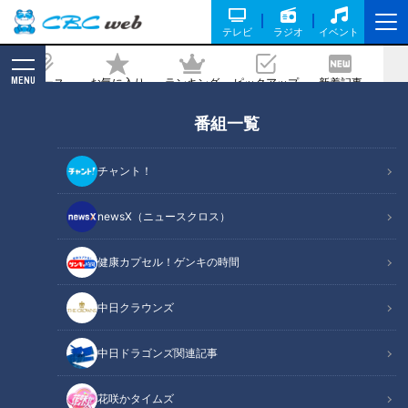
テレビ
ラジオ
イベント
MENU
ニュース
お気に入り
ランキング
ピックアップ
新着記事
CBC MAGAZINE
番組一覧
【冨士眞奈美】独特トークで迷路に誘う
【鶴瓶のスジナシ 】
チャント！
2022/08/12 20:00
newsX（ニュースクロス）
健康カプセル！ゲンキの時間
中日クラウンズ
中日ドラゴンズ関連記事
花咲かタイムズ