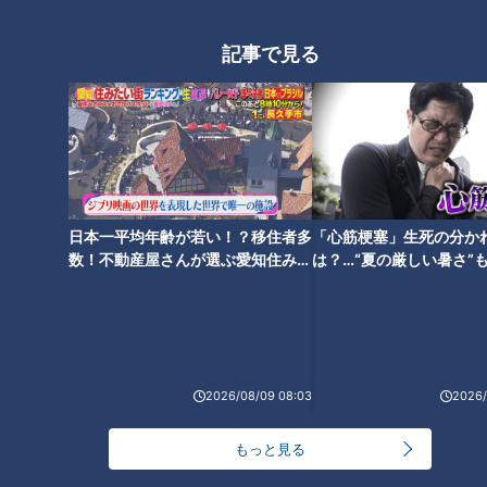
記事で見る
【羽野晶紀】スジナシ(1999年)
【牧瀬里穂】『スジナシ』
万引き犯と店員さん いつの間に
(1999年)「離婚しそう？」
か立場が逆転していく…！？
日本一平均年齢が若い！？移住者多
「心筋梗塞」生死の分か
数！不動産屋さんが選ぶ愛知住みた
は？…“夏の厳しい暑さ”
【杉田かおる】スジナシ(1999
【根岸季衣】スジナシ(1999年)
い街ランキング1位は？
に！発症前のキケンなサ
年)「先輩に憧れていたので」
【結婚記念日の夫婦】
法
2026/08/09 08:03
2026/
もっと見る
【松金よね子】スジナシ（1998
年）芸能界に入りたいって…