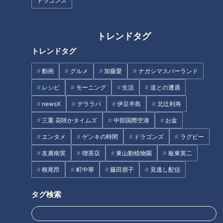
ドラゴンズ
な人に手をつけるなんて、バレ
コントな探り合い！鶴瓶「こ
るの丸わかり」
れ、うまいこと投げたな笑」
タグ
トレンドタグ
トレンドタグ
動画
エンタメ
スジナシ
冨士眞奈美
笑福亭鶴瓶
動画
グルメ
加藤愛
ナガシマスパーランド
レシピ
モーニング
生活
道との遭遇
番組紹介
newsX
デララバ
伊豆半島
北辻利寿
鶴瓶のスジナシ
三重 花咲かタイムズ
中部国際空港
お金
「鶴瓶のスジナシ」動画
エンタメ
ゲンキの時間
ドラゴンズ
ラグビー
笑福亭鶴瓶とゲストがその日に知らされるセットの中で、台本（＝
友廣南実
喫茶店
東山動植物園
板東英二
スジ）ナシ・打合せナシ・ＮＧナシのぶっつけ本番で“即興ドラ
根尾昂
町中華
藤田朋子
見逃し配信
マ”を演じるバラエティ番組「スジナシ」。1998年にCBCテレビで
放送を開始し、2011年からは番組名を「鶴瓶のスジナシ」に。進
タグ検索
行役にフリーアナウンサーの中井美穂さんが加わりました。その
後、2014年に番組は終了し、現在は定期的に舞台公演が開かれて
います。