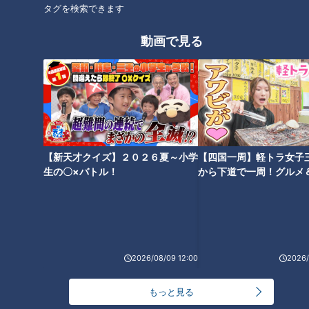
その魅力は、意外なストーリー展開や、想像を絶する結末など、台
タグを検索できます
本が無いからこそ生み出される多様なドラマ。お互いの意思が上手
く通じ合ったことで生まれた名作や意思の疎通が出来なかったこと
動画で見る
で生まれた快作…絶対に先がよめないハラハラドキドキ感で多くの
人の支持を得てきました。
そんなスジナシの名作・傑作選がYouTubeにて再び楽しめることに
なりました。毎週金曜20時に１話ずつ追加されていきます。是非
ご期待ください。
ホームページ
【新天才クイズ】２０２６夏～小学
【四国一周】軽トラ女子
番組サイト
生の〇×バトル！
から下道で一周！グルメ
イブ⑳
オススメ関連コンテンツ
2026/08/09 12:00
2026/
もっと見る