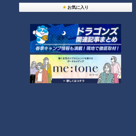
【即興ドラマ】
お気に入り
ランキング
RANKING
24時間
週間
月間
NEW