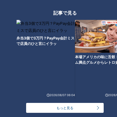
アナウンサー達が全力で歌った
渡辺美香アナは採用試験時から
【5チャン春祭り】カラオケ・
美声すぎた！【カメラテスト】
生配信の裏では意外な一面がい
自作曲120曲！？歌手になりた
記事で見る
っぱい！春祭りの舞台裏密着！
かったベテラン渡辺アナの動画
をみんなで見よう【みてちょて
れび】
弁当3個で3万円？PayPay会計ミス
で店員のひと言にイラッ
【Vlog風】友廣アナ「ﾁﾗｯ」小
【雑談】喋りのプロの4人が
本場アメリカの味に舌鼓
川＆中村アナ「・・・」 #Vlog
「ノーカット・無計画」で雑談
ム満点グルメからレトロ
#みてちょてれび #アナののび
してみた結果は？
で！愛知・東海市の感動
しろ #アナのび #小川アナ #中
選
村アナ
2026/08/07 06:04
2026/
「ふわっ！しゅわっ！軽っ！」
【アナウンサーの2次会？】若
もっと見る
食べるとす～っと消える！？
狭アナが脱いだ？大石アナが踊
CBC友廣アナも驚きの「たまご
った？水分アナが舞った！？