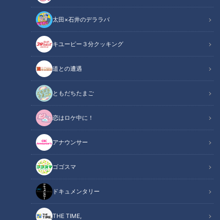
太田×石井のデララバ
キユーピー３分クッキング
アナウンサー
アナウンサーYouTube企画
道との遭遇
瀧川アナ「言い訳させて」
ともだちたまご
【本編概要はこちら】
恋はロケ中に！
同期4人で地獄の春祭りカラオケ大会の様子を改めて見てみよ
アナウンサー
うの回。3月に開催された「CBCテレビ5チャン春祭り」最終
日にはCBCアナウンサーが登壇した「春爛漫カラオケ大会」
ゴゴスマ
がありました。
今回はその中で同期4人が登場したシーンを皆で観ながらトー
ドキュメンタリー
クします。瀧川アナは佐藤アナと共にゆず「夏色」を歌いまし
た。そして友廣アナ・小川アナ・中村アナは3人でCANDY
THE TIME,