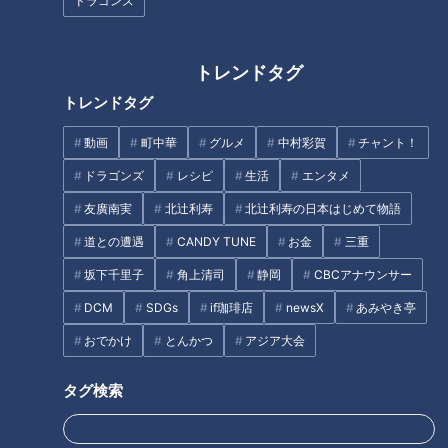
ドラゴンズ
list=PLOn6VYLd8F5fBGV51lso1ywzO1vVcRxQX
------------------------------------------------------------
-----------
トレンドタグ
トレンドタグ
#みてちょてれび #CBC #友廣アナ #小川アナ #中村アナ #瀧川
動画
町中華
グルメ
中村彩賀
チャント！
アナ
ドラゴンズ
レシピ
生活
エンタメ
【関連リンク】
友廣南実
北辻利寿
北辻利寿の日本はじめて物語
🎤「CBCアナウンサー」公式サイト
道との遭遇
CANDY TUNE
お金
三重
https://hicbc.com/announcer/
坂下千里子
角上清司
静岡
CBCアナウンサー
🎤「CBCアナウンサー」公式X(旧Twitter)
https://twitter.com/cbc_announcer
DCM
SDGs
if珈琲店
newsX
あみやき亭
🎤「CBCアナウンサー」公式Instagram
おでかけ
とんかつ
アジア大会
https://www.instagram.com/cbc.announcer/
CBCテレビLINE公式アカウント
タグ検索
https://lin.ee/25iffnNj