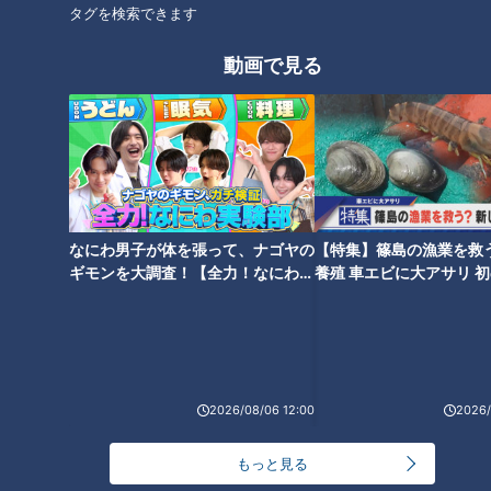
タグを検索できます
------------------------------------------------------------
-----------
動画で見る
この動画はCBCアナウンサーが、番組を離れて自由な立場で
撮影しているものでCBCテレビの意見を代弁しているもので
はありません。但し、動画はCBCテレビ番組基準に準拠して
制作しています。
https://hicbc.com/tv/corporation/banshin/kijun.htm
なにわ男子が体を張って、ナゴヤの
【特集】篠島の漁業を救
この記事の画像を見る
ギモンを大調査！【全力！なにわ実
養殖 車エビに大アサリ 
験部～ナゴヤのギモン、ガチ検証
【newsX】
～】
この記事を見たあなたへのおすすめ
2026/08/06 12:00
2026/
もっと見る