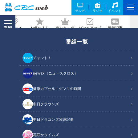
テレビ
ラジオ
イベント
MENU
ニュース
お気に入り
ランキング
ピックアップ
新着記事
CBC MAGAZINE
番組一覧
【切り抜きみてちょ】友廣・小川・中村
アナ「どういうこと？」 #5チャン春祭
チャント！
り #歌ってみた #カラオケ #瀧川アナ
newsX（ニュースクロス）
2026/05/27 17:53
健康カプセル！ゲンキの時間
中日クラウンズ
中日ドラゴンズ関連記事
花咲かタイムズ