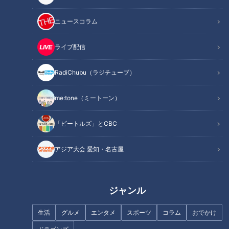
TUNE「倍倍FIGHT!」を歌いました。当時はアゲアゲで熱唱し
ていましたが…、時間を空けた今、それぞれ4人はどう思うの
ニュースコラム
でしょうか？
■チャンネル登録・コメント＆グッドボタンもよろしくお願い
ライブ配信
します！■
RadiChubu（ラジチューブ）
------------------------------------------------------------
me:tone（ミートーン）
-----------
【動画もみてちょ】
「ビートルズ」とCBC
https://youtube.com/live/8jhOfsq9hLM?feature=share
https://youtube.com/live/nmHzHsiIrhY?feature=share
アジア大会 愛知・名古屋
https://youtu.be/CnGZQNAfCMI
【再生リストもみてちょ】
ジャンル
https://www.youtube.com/playlist?list=PLOn6VYLd8F5e-
ovaFzMeZUm1vZUS4F3OO
生活
グルメ
エンタメ
スポーツ
コラム
おでかけ
https://www.youtube.com/playlist?