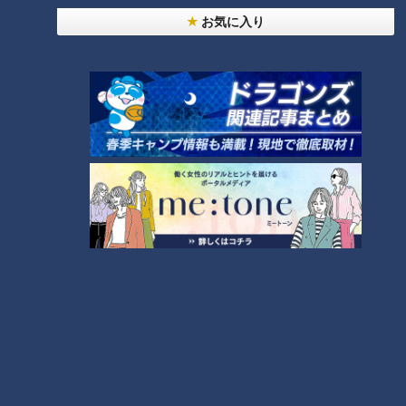
ふわふわ」とは？
CBC5チャン春祭り・カラオケ
お気に入り
タグ
大会ほぼすべて見せます！
動画
アナウンサー
中村彩賀
友廣南実
小川実桜
瀧川幸樹
番組紹介
アナウンサー
アナウンサーYouTube企画
ホームページ
公式サイト