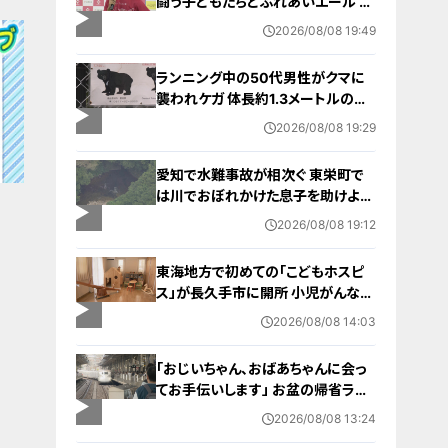
闘う子どもたちとふれあいエール ス
ポーツの楽しさ伝える 名古屋・緑区
2026/08/08 19:49
ランニング中の50代男性がクマに
襲われケガ 体長約1.3メートルのツ
キノワグマに腕や足をかまれる 「つ
2026/08/08 19:29
いに出たかなという感じ」と近隣住
人 東海地方で今年度初の人身被害
愛知で水難事故が相次ぐ 東栄町で
岐阜・高山市
は川でおぼれかけた息子を助けよう
とし父親が心肺停止の状態で搬送
2026/08/08 19:12
田原市ではサーフィン中に公務員の
男性（46）がおぼれ死亡
東海地方で初めての「こどもホスピ
ス」が長久手市に開所 小児がんなど
重い病気の子どもと家族を支える施
2026/08/08 14:03
設 利用料は無料 愛知の「長久手の
おうち」
「おじいちゃん、おばあちゃんに会っ
てお手伝いします」 お盆の帰省ラッ
シュが本格化 東海道新幹線下りがピ
2026/08/08 13:24
ーク 名古屋駅も家族連れらで朝から