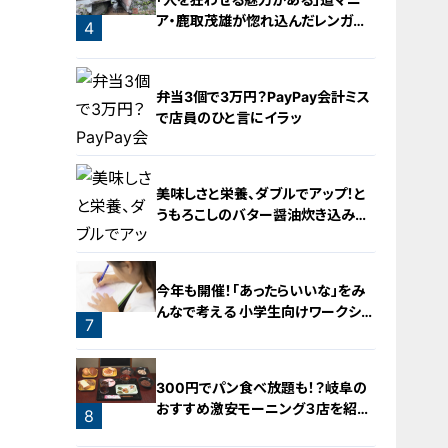
ア・鹿取茂雄が惚れ込んだレンガの
4
橋梁とは？未公開の道3選
3
弁当3個で3万円？PayPay会計ミス
で店員のひと言にイラッ
美味しさと栄養、ダブルでアップ！と
うもろこしのバター醤油炊き込みご
飯
5
今年も開催！「あったらいいな」をみ
んなで考える 小学生向けワークショ
7
ップを大府市で開催
6
300円でパン食べ放題も！？岐阜の
おすすめ激安モーニング３店を紹
8
介！