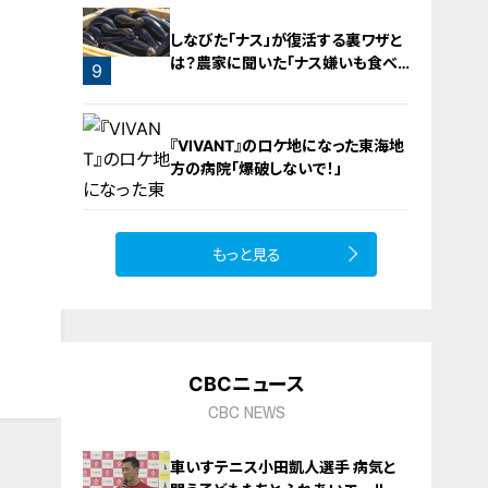
しなびた「ナス」が復活する裏ワザと
は？農家に聞いた「ナス嫌いも食べ
9
られる」アイデアレシピを大公開
『VIVANT』のロケ地になった東海地
方の病院「爆破しないで！」
もっと見る
10
CBCニュース
CBC NEWS
車いすテニス小田凱人選手 病気と