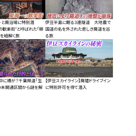
ーと廃浴場に特別潜
伊豆半島に眠る3連隧道 大地震で
の歓楽街”と呼ばれた「柳
国道の名を外された悲しき廃道を巡
史を紐解く旅
る旅
中に橋が？千葉県道「生
【伊豆スカイライン】廃墟ドライブイン
の未開通区間から謎を解
に特別許可を得て潜入