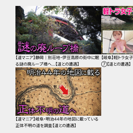
【道マニア】静岡｜別荘地・伊豆高原の街中に眠
【岐阜】軽トラ女
る謎の廃ループ橋へ…【道との遭遇】
⑦【道との遭遇】
【道マニア】岐阜・明治44年の地図に載っている
正体不明の道を調査【道との遭遇】