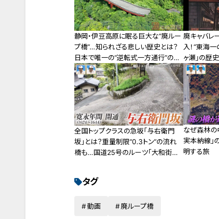
廃キャバレ
静岡・伊豆高原に眠る巨大な“廃ルー
入！“東海一
プ橋”…知られざる悲しい歴史とは？
ヶ瀬」の歴
日本で唯一の“逆転式一方通行”の橋
も
なぜ森林の
全国トップクラスの急坂「与右衛門
実本納線」
坂」とは？重量制限“0.3トン”の流れ
明する旅
橋も…国道25号のルーツ「大和街道」
を巡る旅
タグ
動画
廃ループ橋