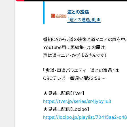
道との遭遇
「道との遭遇」動画
番組OAから、道の映像と道マニアの声を中
YouTube用に再編集してお届け！
声は道マニア・かずまるさんです！
『歩道・車道バラエティ 道との遭遇』は
CBCテレビ 毎週火曜23:56～
★見逃し配信【TVer】
https://tver.jp/series/sr4jyby1u3
★見逃し配信【Locipo】
https://locipo.jp/playlist/70415aa2-