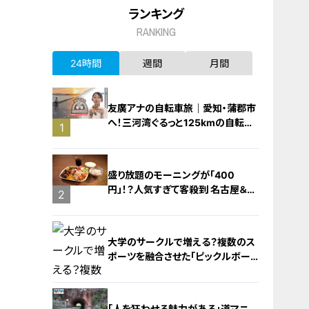
ランキング
RANKING
24時間
週間
月間
友廣アナの自転車旅｜愛知・蒲郡市
へ！三河湾ぐるっと125kmの自転車
1
旅！【チャント！特集】
盛り放題のモーニングが「400
円」！？人気すぎて客殺到 名古屋＆岐
2
阜の「激安モーニング」とは？
大学のサークルで増える？複数のス
ポーツを融合させた「ピックルボー
ル」
「人を狂わせる魅力がある」道マニ