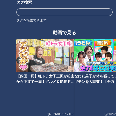
りすることもあるので、そのようなときに元の飼い主のところ
タグ検索
に戻るといいかなと」
（反対意見）
タグを検索できます
「反対ですね。体に異物が入るのはちょっとおかしいなと思い
ます」
動画で見る
では、既にマイクロチップを装着済の飼い主はどう考えている
のでしょうか。
（賛成意見（装着済み））
「そういえば、メリットを良く知らない。積極的な賛成ではな
いですけど、メリットがあってやっている話だと思うので」
【四国一周】軽トラ女子三田が松山
なにわ男子が体を張って
（賛成意見（装着済み））
から下道で一周！グルメ＆絶景ドラ
ギモンを大調査！【全力
「今だと結構当たり前じゃないかな。ペットにどれだけ影響が
イブ⑳
験部～ナゴヤのギモン、
あるのかなと考えたことはありますね」
～】
30人に聞いたところ、賛成が28人、反対が2人という結果でし
た。賛成だという人の中でも意見の濃淡があり、様々な声があ
2026/08/07 21:00
2026/