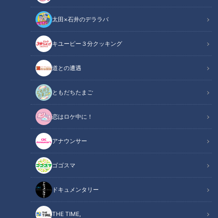
太田×石井のデララバ
キユーピー３分クッキング
チャント！
「チャント！」特集
道との遭遇
愛くるしい犬や猫たち。ペットを巡る法律が、2022年6月1日
ともだちたまご
から新たに施行されました。法律が改正されたのはなぜでしょ
恋はロケ中に！
うか。虐待や遺棄を無くすためにペットショップなどが取り組
んでいる事例や、法改正によって期待される効果について取材
アナウンサー
しました。
ゴゴスマ
INDEX
ドキュメンタリー
「改正動物愛護法」が施行されて変わったこと
マイクロチップ義務化に対する街の声
THE TIME,