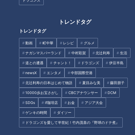
ドラゴンズ
2022年6月1日に「改正動物愛護法」が施行され、ペットショ
ップやブリーダーなどは犬や猫を販売する際にマイクロチップ
トレンドタグ
の装着が義務付けられました。合わせて、飼い主もマイクロチ
トレンドタグ
ップに紐づく飼い主の住所や名前などを登録することが義務と
なります。
動画
町中華
レシピ
グルメ
ナガシマスパーランド
中村彩賀
北辻利寿
生活
一方、6月1日以前から飼っている犬と猫については、『努力義
道との遭遇
チャント！
ドラゴンズ
伊豆半島
務』とされ、強制ではありません。環境省によると、年間およ
newsX
エンタメ
中部国際空港
そ41万匹が装着の対象になるということです。
北辻利寿の日本はじめて物語
夏目みな美
藤田朋子
10000歩お宝さがし
CBCアナウンサー
DCM
マイクロチップ義務化に対する街の声
SDGs
if珈琲店
お金
アジア大会
実際にペットを飼っている街の人の声を取材しました。
ゲンキの時間
ダイソー
（賛成意見）
ドラゴンズを愛して半世紀！竹内茂喜の『野球のドテ煮』
「いいんじゃないかと思う。意図せず離れ離れになっちゃった