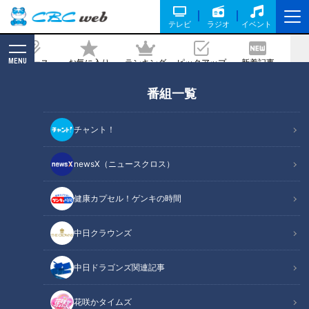
テレビ
ラジオ
イベント
MENU
ニュース
お気に入り
ランキング
ピックアップ
新着記事
CBC MAGAZINE
番組一覧
犬と猫に“マイクロチップ装着”義務化 15
ケタの番号で“迷子”減らせる? 年間41万
チャント！
匹が対象に…
newsX（ニュースクロス）
2022/06/15 17:16
健康カプセル！ゲンキの時間
中日クラウンズ
中日ドラゴンズ関連記事
花咲かタイムズ