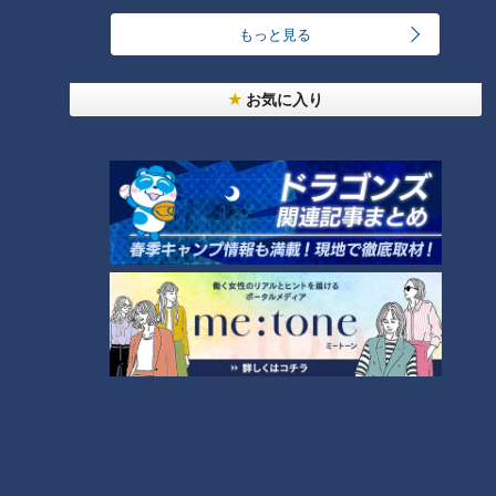
されています。
もっと見る
装着の値段は、自由診療のため病院によって差がありますが、
2,000円～1万円ほどが相場です。
お気に入り
義務化スタートの2022年6月1日に訪ねたペットショップ『ペ
ッツファースト 名古屋栄店』では、全国に先駆けて2006年4
月から販売するペットすべてに対しマイクロチップ装着を行っ
ていました。
マイクロチップを装着することで、一度飼った犬や猫を責任も
って最後まで面倒を見ることを促し、確実に殺処分を減らすこ
とを目的としているためです。
虐待や遺棄を防ぐための取り組み
環境省によると、年々減少していますが、2020年全国で殺処