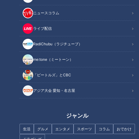
マイクロチップ装着義務化となったきっかけ
虐待や遺棄を防ぐための取り組み
ニュースコラム
マイクロチップで飼い主に返せた実例
オススメ関連コンテンツ
ライブ配信
RadiChubu（ラジチューブ）
「改正動物愛護法」が施行されて変わったこと
me:tone（ミートーン）
名古屋市守山区の石川動物病院では、獣医師が犬の首のあたり
「ビートルズ」とCBC
に注射のようなものでマイクロチップを打っていました。マイ
クロチップは、直径が1～2mm、長さは1cmほど。注射器で犬
アジア大会 愛知・名古屋
や猫の首筋に注入する『電子標識器具』です。
マイクロチップを装着された犬に専用の機械をかざすと、“ピ
ジャンル
ッ”と音が鳴って機械に15桁の「世界に一つだけの識別番号」
が表示されます。この番号が国のデータベースに登録されてい
生活
グルメ
エンタメ
スポーツ
コラム
おでかけ
る自分の名前や住所などと結びついているのです。