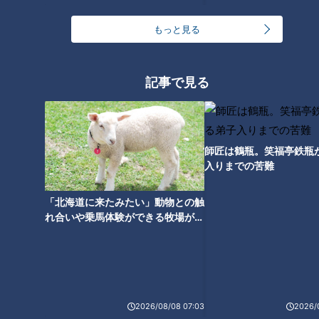
ることが分かります。
もっと見る
マイクロチップ装着義務化となったきっかけ
記事で見る
1995年の阪神・淡路大震災では、被災した飼い主のペットの
犬や猫が多く迷子になりました。この事態を受けて、「マイク
ロチップ義務化」へ向けての機運が高まったのです。
師匠は鶴瓶。笑福亭鉄瓶
入りまでの苦難
石川度物病院の石川雄一院長は、
（石川院長）
「北海道に来たみたい」動物との触
「災害の多い国でもあるので、（ペットと）離れ離れになった
れ合いや乗馬体験ができる牧場がオ
時にペットが自分のもとに帰って来るのにマイクロチップは有
ススメ！不動産屋さんが住みたい街
意義かなと思っています」
とは
また、盗難などによって離れ離れになった犬や猫を飼い主のも
とへ返しやすくなることや、捨て犬、捨て猫を防ぐことも期待
2026/08/08 07:03
2026/