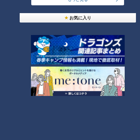
お気に入り
【ピエロのお出かけ】周囲から
【ピエロの父】ヘッドライトで
の冷ややかな視線‥“ピエロと呼
照らす先は…父ちゃんの育児日
ばれた息子”定期配信型ドキュメ
記 定期配信型ドキュメンタリ
ンタリー「道化師様魚鱗癬」第
ー「道化師様魚鱗癬」第２６話
２７話
【ピエロの父】皮膚のケアには
時間がかかります！父ちゃんの
育児日記 定期配信型ドキュメ
ンタリー「道化師様魚鱗癬」第
２５話