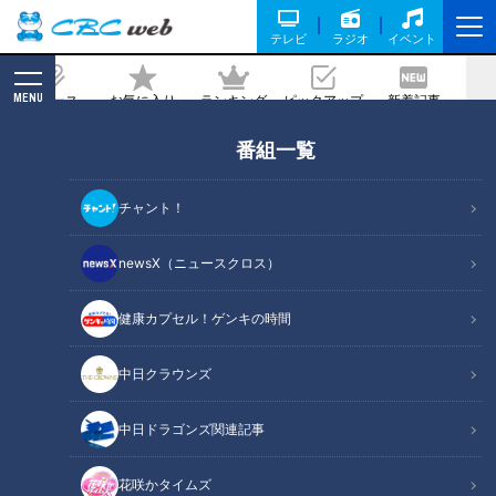
テレビ
ラジオ
イベント
MENU
ニュース
お気に入り
ランキング
ピックアップ
新着記事
CBC MAGAZINE
番組一覧
手の変形で握る力が‥母ちゃん泣かせの
克服メソッドとは！？ CBCテレビ 定期
チャント！
配信型ドキュメンタリー「道化師様魚鱗
癬」第２９話
newsX（ニュースクロス）
2021/10/27 19:00
健康カプセル！ゲンキの時間
中日クラウンズ
中日ドラゴンズ関連記事
花咲かタイムズ