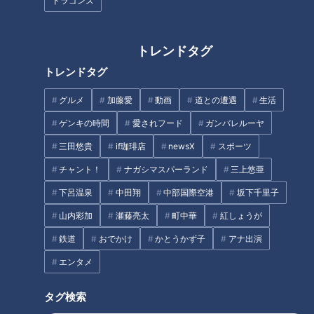
ドラゴンズ
きの秘訣とは？
手洗いが楽しくなる!まるで 宝
石のようなせっけんとは!?
トレンドタグ
トレンドタグ
グルメ
加藤愛
動画
道との遭遇
生活
ゲンキの時間
愛されフード
ガンバレルーヤ
三田悠貴
if珈琲店
newsX
スポーツ
跳び箱が16万円⁉ 学校にある
誰もが起こり得る！？温度差で
思わぬ高額商品とは？
引き起こる「ヒートショック」
チャント！
ナガシマスパーランド
三上悠亜
とは？専門家が入浴時の4つの
下呂温泉
中田翔
中部国際空港
坂下千里子
対策を紹介！
山内彩加
瀬藤亮太
町中華
紅しょうが
鉄道
おでかけ
かとうかず子
アナ出演
暑いお盆休みの過ごし方、最強
エンタメ
はスーパー銭湯!?
不登校対策にロボット！？ 今
タグ検索
までの常識に囚われない新たな