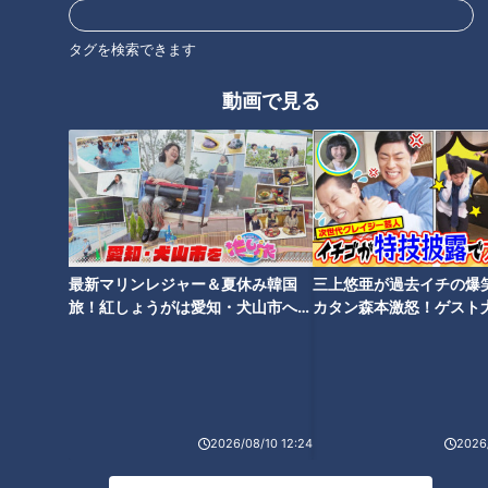
取り組みとは
タグを検索できます
タグ
動画で見る
動画
ドキュメンタリー
WEB限定
ピエロと呼ばれた息子
番組紹介
ドキュメンタリー
最新マリンレジャー＆夏休み韓国
三上悠亜が過去イチの爆
旅！紅しょうがは愛知・犬山市へ
カタン森本激怒！ゲスト
ピエロと呼ばれた息子
【花咲かタイムズ】
【ともだちたまご】
ドキュメンタリーやニュース特集をお届けします。
・受賞作品をはじめとしたドキュメンタリー
・ディレクターが取材対象に迫った、テレビでは放送していない特
別版
・ＣＢＣテレビ「チャント！」の特集を厳選して公開します。
2026/08/10 12:24
2026/
（月～金 午後3時49分から午後7時 愛知・岐阜・三重で放送）