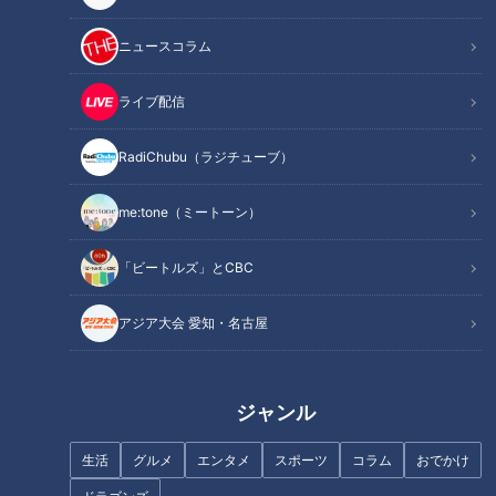
魚鱗癬は皮膚が乾燥して、うろこ状になり、剥がれ落ちる病気
ニュースコラム
で、中でも道化師様魚鱗癬は症状が最も重く、国内では、30
万人に1人と言われている難病です。
ライブ配信
この配信は、道化師様魚鱗癬（どうけしようぎょりんせん）と
闘う４歳の男の子・賀久くんを追った定期配信型ドキュメンタ
RadiChubu（ラジチューブ）
リーです。
me:tone（ミートーン）
撮影：2021年10月
「ビートルズ」とCBC
この記事の画像を見る
アジア大会 愛知・名古屋
この記事を見たあなたへのおすすめ
ジャンル
生活
グルメ
エンタメ
スポーツ
コラム
おでかけ
野良猫と仲良くなる、とってお