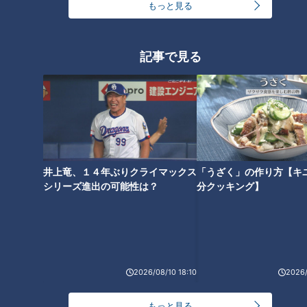
もっと見る
最新話の見逃し配信はこちら
記事で見る
オススメ関連コンテンツ
井上竜、１４年ぶりクライマックス
「うざく」の作り方【キ
シリーズ進出の可能性は？
分クッキング】
【次の動画】【ピエロの父】息
【前の動画】【ピエロの母】身
子のためなら、化粧もしま
体に優しく、簡単！“手作りお菓
す！“おじいさんメイク”とは…
子を紹介します。CBCテレビ 定
CBCテレビ定期配信型ドキュメ
期配信型ドキュメンタリー「道
2026/08/10 18:10
2026/
ンタリー「道化師様魚鱗癬」第
化師様魚鱗癬」第２８話
３０話
もっと見る