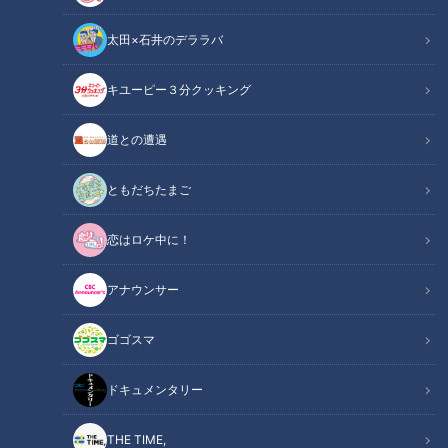
太田×石井のデララバ
キユーピー３分クッキング
ドキュメンタリー
道との遭遇
ピエロと呼ばれた息子
ともだちたまご
皮膚の難病『道化師様魚鱗癬』と闘う濵口賀久くん（４）。
恋はロケ中に！
今回は、作業療法士から勧められたという１００円ショップの
アナウンサー
商品を使って、指先を鍛えるトレーニングの風景です。商品
は、鉛筆の形をした棒で、紙を削ると、絵が出てくる知育おも
ゴゴスマ
ちゃです。
賀久くんは、手に変形があり、握力が弱いため、字を書いた
ドキュメンタリー
り、服のボタンを付けたりするのが苦手ですが…。削るという
動作を楽しみながら…鍛えていきます。
THE TIME,