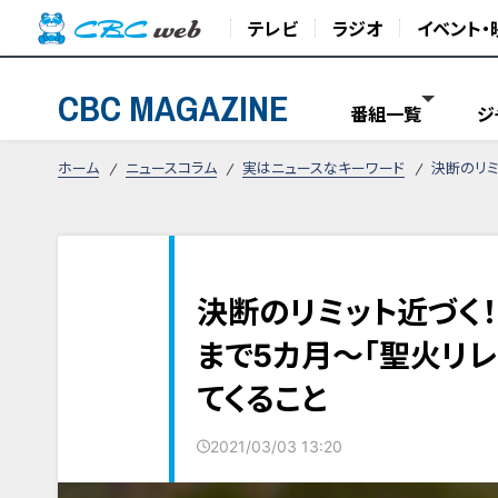
テレビ
ラジオ
イベント・
CBC MAGAZINE
番組一覧
ジ
ホーム
ニュースコラム
実はニュースなキーワード
決断のリミ
決断のリミット近づく
まで5カ月～「聖火リ
てくること
2021/03/03 13:20