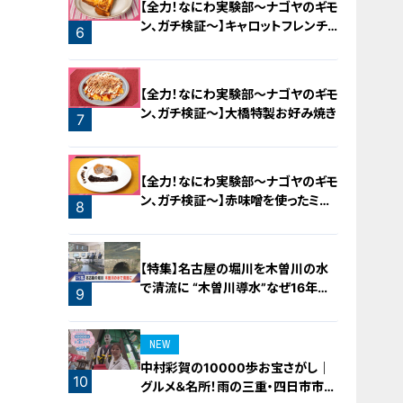
【全力！なにわ実験部～ナゴヤのギモ
ン、ガチ検証～】キャロットフレンチ
6
ロースト
【全力！なにわ実験部～ナゴヤのギモ
ン、ガチ検証～】大橋特製お好み焼き
7
【全力！なにわ実験部～ナゴヤのギモ
ン、ガチ検証～】赤味噌を使ったミル
8
フィーユ味噌トンカツ
【特集】名古屋の堀川を木曽川の水
で清流に “木曽川導水”なぜ16年ぶ
9
り？【newsX】
NEW
中村彩賀の10000歩お宝さがし｜
10
グルメ＆名所！雨の三重・四日市市で