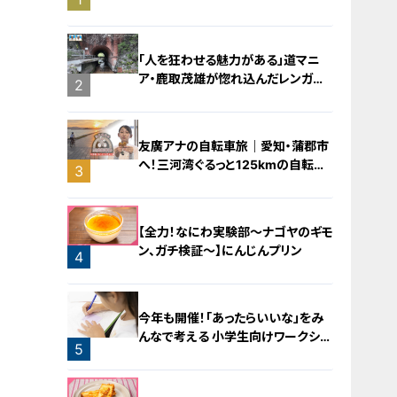
バラミンチの油そば
「人を狂わせる魅力がある」道マニ
ア・鹿取茂雄が惚れ込んだレンガの
2
橋梁とは？未公開の道3選
友廣アナの自転車旅｜愛知・蒲郡市
へ！三河湾ぐるっと125kmの自転車
3
旅！【チャント！特集】
【全力！なにわ実験部～ナゴヤのギモ
ン、ガチ検証～】にんじんプリン
4
今年も開催！「あったらいいな」をみ
んなで考える 小学生向けワークショ
5
ップを大府市で開催