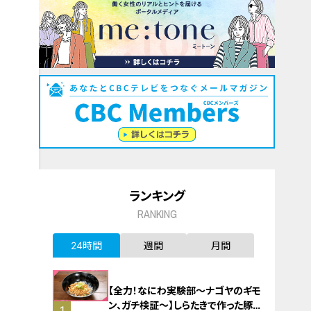
ランキング
RANKING
24時間
週間
月間
【全力！なにわ実験部～ナゴヤのギモ
ン、ガチ検証～】しらたきで作った豚
1