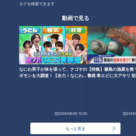
タグを検索できます
動画で見る
CBCテレビ『チャント！』マヂ学校に向かいます
なにわ男子が体を張って、ナゴヤの
【特集】篠島の漁業を救
ギモンを大調査！【全力！なにわ実
養殖 車エビに大アサリ 
鬼トレその②は、『ウエイトサーキット』。
験部～ナゴヤのギモン、ガチ検証
【newsX】
野田が「例えば、腕立て、腹筋、スクワットを連続でやる」と
～】
説明した、一般には“サーキットトレーニング”と呼ぶ、複数の
運動を休みなく繰り返すトレーニング方法のことで、この部で
は6種類のウエイトトレーニングを6セット連続で行います。
2026/08/06 12:00
2026/
もっと見る