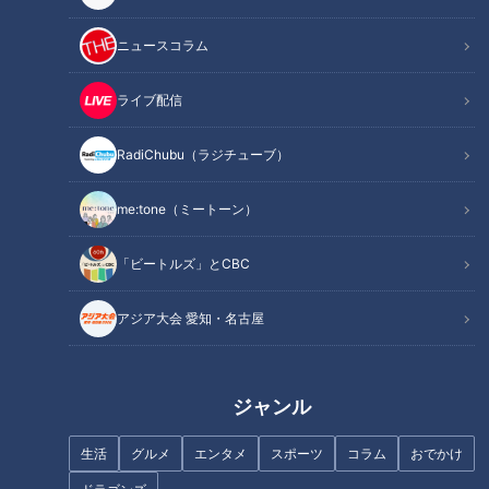
ニュースコラム
ライブ配信
RadiChubu（ラジチューブ）
CBCテレビ『チャント！』マヂ学校に向かいます
me:tone（ミートーン）
マラソン金メダリストの野口みずきさんをはじめ、今年の世界
陸上に出場の上山紘輝選手や川端魁人選手も在籍した名門のこ
「ビートルズ」とCBC
の陸上競技部。高校から陸上を始めた部員でも、全国レベルま
アジア大会 愛知・名古屋
で成長できる育成環境が整っています。そこで今回は、その成
長を実感できる『鬼トレーニング』を、筋トレマニアの野田の
プチ解説や体験で紹介！
ジャンル
生活
グルメ
エンタメ
スポーツ
コラム
おでかけ