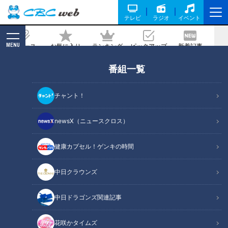
テレビ
ラジオ
イベント
MENU
ニュース
お気に入り
ランキング
ピックアップ
新着記事
CBC MAGAZINE
番組一覧
マヂラブ野田が出会いに「マヂ、感
動！」 三重の名門『宇治山田商業高
チャント！
校』陸上競技部で部員と共に鬼トレを全
力で体験！
newsX（ニュースクロス）
2022/12/15 16:02
2022年12月7日放送
健康カプセル！ゲンキの時間
中日クラウンズ
中日ドラゴンズ関連記事
花咲かタイムズ