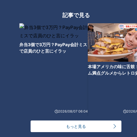
記事で見る
弁当3個で3万円？PayPay会計ミス
で店員のひと言にイラッ
CBCテレビ『チャント！』マヂ学校に向かいます
本場アメリカの味に舌鼓
ム満点グルメからレトロ
鬼トレその③は、『50メートルタバタ』。
で！愛知・東海市の感動
選
“タバタ式”と呼ばれるトレーニング方法を取り入れたもので、
バーピージャンプをした後、50メートル走り、今度は腕立て
伏せをした後、50メートル走る…というように、こちらも休ま
ずトレーニングを繰り返します。
2026/08/07 06:04
2026/
もっと見る