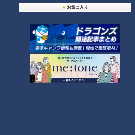
お気に入り
CBCテレビ『チャント！』マヂ学校に向かいます
鬼トレその④は、『ダイナマックスアップ』。
部員によれば「最近のトレンド的トレーニング」だそうで、筋
トレマニアの野田も初耳のトレーニング方法。“ダイナマック
ス”という大きめのボールを1個用意し、2人が並走し、ボール
を交互に投げ渡すというもの。スピードアップや体幹も鍛えら
れるという、ラグビーのパスにも似たトレーニングを部員と共
に野田が挑戦。並走する2人がお互いに「追いつこうと速く走
ることで、限界を超える」という感覚やトレーニングの意味を