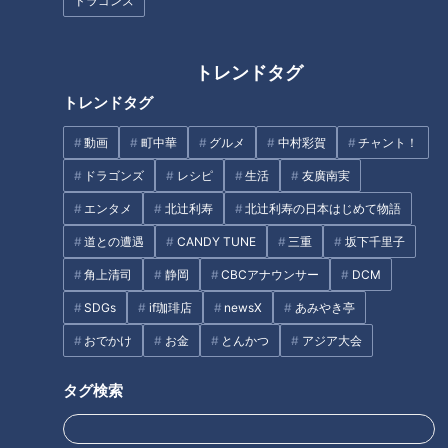
ドラゴンズ
トレンドタグ
トレンドタグ
動画
町中華
グルメ
中村彩賀
チャント！
ドラゴンズ
レシピ
生活
友廣南実
CBCテレビ『チャント！』マヂ学校に向かいます
エンタメ
北辻利寿
北辻利寿の日本はじめて物語
鬼トレその①は、『スクワット15RM』。
道との遭遇
CANDY TUNE
三重
坂下千里子
バーベルを担いで負荷をかけて、15回行うスクワットのことで
角上清司
静岡
CBCアナウンサー
DCM
すが、15回でつらさの限界が来るようにバーベルの重さを部員
SDGs
if珈琲店
newsX
あみやき亭
それぞれ調整して行います。 因みに、このトレーニングが
おでかけ
お金
とんかつ
アジア大会
「一番キツイ」と言った男子部員のバーベルの重さは、70キ
ロだとか。
タグ検索