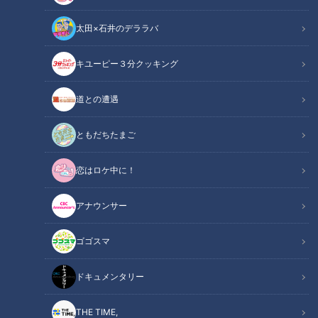
太田×石井のデララバ
キユーピー３分クッキング
チャント！
道との遭遇
マヂ学校に向かいます
ともだちたまご
『マヂカルラブリー』の野田クリスタルと村上の二人が東海地
恋はロケ中に！
方の学校におじゃまし、今どきの“リアルな学校生活”を紹介す
る『マヂ学校に向かいます』。前回に続いて今回も、三重県伊
アナウンサー
勢市にある『三重県立宇治山田商業高校』の『陸上競技部』で
す。
ゴゴスマ
ドキュメンタリー
THE TIME,