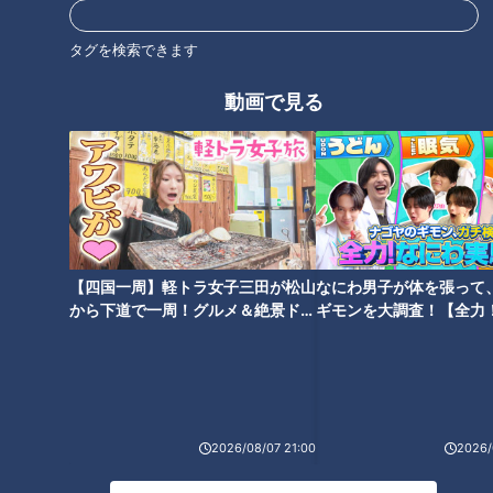
CBCテレビ『花咲かタイムズ』
タグを検索できます
中でもこの時季のオススメは、「渥美半島とまとランド」で体
験できる「食べるだけじゃない！学ぶミニトマト狩り！！」
動画で見る
（中学生以上2000円、小学生1,000円、未就学児無料）。
トマトを狩りながらクイズを解いていくのが魅力で、トマトに
ついて学べるのはもちろん、正解数に応じて1パックプレゼン
トもうれしいポイント！
【四国一周】軽トラ女子三田が松山
なにわ男子が体を張って
から下道で一周！グルメ＆絶景ドラ
ギモンを大調査！【全力
イブ⑳
験部～ナゴヤのギモン、
～】
2026/08/07 21:00
2026/