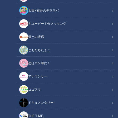
太田×石井のデララバ
CBCテレビ「花咲かタイムズ」
キユーピー３分クッキング
花咲かタイムズ
道との遭遇
「花咲かタイムズ」記事
ともだちたまご
東海地方で土曜朝に放送中の『なるほどプレゼンター！花咲か
恋はロケ中に！
タイムズ』の人気コーナー『週末ジャーニー推し旅』は、週末
のおでかけに使える情報が満載！今回は、愛知・渥美半島のオ
アナウンサー
ススメスポットを訪ねました。
ゴゴスマ
INDEX
ドキュメンタリー
温泉と出汁で育てたミニトマト！？「渥美半島とまとラン
ド」
THE TIME,