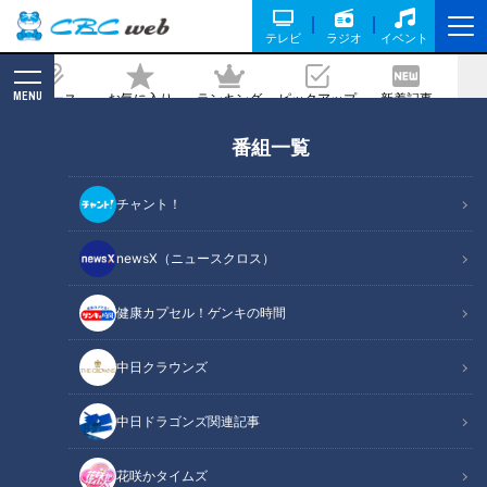
テレビ
ラジオ
イベント
MENU
ニュース
お気に入り
ランキング
ピックアップ
新着記事
CBC MAGAZINE
番組一覧
出汁と温泉で育てたミニトマト！？特産
品が集まる複合施設も！愛知・渥美半島
チャント！
のオススメスポットとは
newsX（ニュースクロス）
2026/03/13 06:03
2026年3月7日放送
健康カプセル！ゲンキの時間
中日クラウンズ
中日ドラゴンズ関連記事
花咲かタイムズ