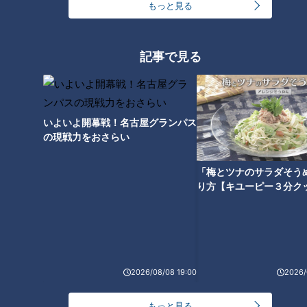
もっと見る
CBCテレビ『花咲かタイムズ』
記事で見る
こちらの畑では、独特な栽培法が話題。通常の水やりに加え、
昆布・干し椎茸・カツオ節から取った“天然の出汁”と“伊良湖
温泉”をブレンドして定期的にトマトに与えています。
いよいよ開幕戦！名古屋グランパス
の現戦力をおさらい
そんな農園独自の栽培法で育ったトマトは、その名も「出汁推
し実（だしおしみ）」。データにも表れていて、うまみ成分は
「梅とツナのサラダそう
一般的なトマトと比べ1.5倍も多いそう。体験は、毎週土曜日
り方【キユーピー３分ク
と日曜日に開催。「出汁推し実」は、インターネットでお取り
寄せもできます。
渥美半島とまとランド
住所：愛知県田原市中山町寺脇3
2026/08/08 19:00
2026/
電話：090-8959-1749
もっと見る