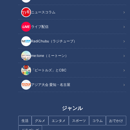
渥美半島の特産品が集まる複合施設「あつみの市 レイ」
スゴ腕シェフの鉄板焼きが絶品！オーシャンビューホテル
ニュースコラム
「伊良湖ホテル＆リゾート」
オススメ関連コンテンツ
ライブ配信
RadiChubu（ラジチューブ）
温泉と出汁で育てたミニトマト！？「渥美半島と
まとランド」
me:tone（ミートーン）
「ビートルズ」とCBC
アジア大会 愛知・名古屋
ジャンル
生活
グルメ
エンタメ
スポーツ
コラム
おでかけ