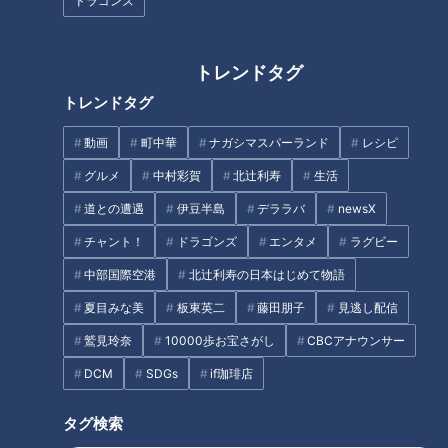
ドラゴンズ
CBCテレビ『花咲かタイムズ』
トレンドタグ
体験プログラムを通じて地域の魅力を再発見する観光体験博覧
トレンドタグ
会「たはら巡り～な」（予約はネット＆電話）では、電照菊の
ナイトツアーや市場のセリ体験など、55個の体験プログラム
動画
町中華
ナガシマスパーランド
レシピ
を提供しています。
グルメ
中村彩賀
北辻利寿
生活
道との遭遇
伊豆半島
デララバ
newsX
チャント！
ドラゴンズ
エンタメ
ラグビー
中部国際空港
北辻利寿の日本はじめて物語
夏目みな美
板東英二
藤田朋子
見逃し配信
鷲見玲奈
10000歩お宝さがし
CBCアナウンサー
DCM
SDGs
if珈琲店
タグ検索