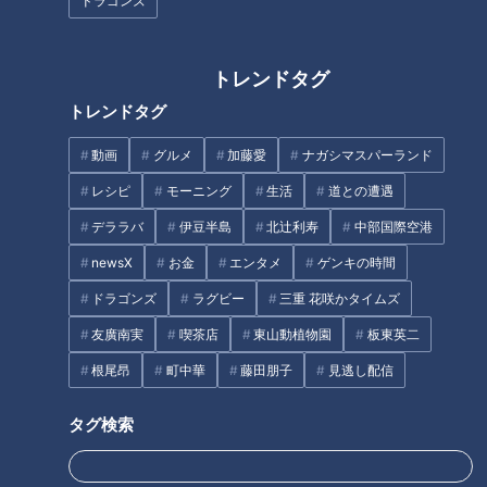
ドラゴンズ
必ず○○○○○○を入れる！」
【石井さん『ＭＣ論』に文句！？】
トレンドタグ
石井アナ
「1人1人ページ数が違って、書くことが多い人は多
トレンドタグ
い。
私はだいぶ少なめ」
動画
グルメ
加藤愛
ナガシマスパーランド
古舘さん
「石井くんはくれなかったけど、
レシピ
モーニング
生活
道との遭遇
くりぃむしちゅーの上田くんはショートメッセージ
デララバ
伊豆半島
北辻利寿
中部国際空港
くれたよ。」
newsX
お金
エンタメ
ゲンキの時間
【石井アナ、古舘さんにお願い！】
ドラゴンズ
ラグビー
三重 花咲かタイムズ
石井アナ
「あんまりこういうのお願いするべきではないかも」
友廣南実
喫茶店
東山動植物園
板東英二
古舘さん
「お願いしようとしてるじゃん！」
根尾昂
町中華
藤田朋子
見逃し配信
石井アナ
「名前の前の”枕詞”をつけてほしいんですっ！」
古舘さん
「ちょっと持ち帰っていい？宿題にする！」
タグ検索
この記事の画像を見る