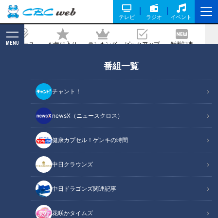
テレビ
ラジオ
イベント
MENU
ニュース
お気に入り
ランキング
ピックアップ
新着記事
CBC MAGAZINE
番組一覧
【古舘直伝！石井アナを褒める時は…一
旦“けなせ”!?】ゴゴスマ生配信＃23
チャント！
2021/08/19 15:50
newsX（ニュースクロス）
健康カプセル！ゲンキの時間
中日クラウンズ
中日ドラゴンズ関連記事
花咲かタイムズ