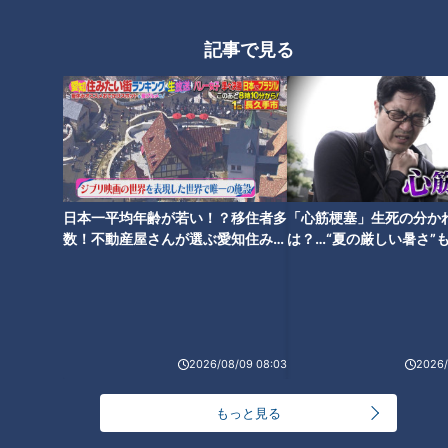
37
記事で見る
【“熱湯風呂”誕生秘話 元祖リア
【鈴木紗理奈 ゴゴスマスタッフ
クション芸はたけし軍団!?】あ
にもの申す！ゴゴスマ弁当事件
と10分、生でしゃべります＃38
とは？】あと10分、生でしゃべ
ります＃44
日本一平均年齢が若い！？移住者多
「心筋梗塞」生死の分か
タグ
数！不動産屋さんが選ぶ愛知住みた
は？…“夏の厳しい暑さ”
い街ランキング1位は？
に！発症前のキケンなサ
法
動画
エンタメ
WEB限定
ゴゴスマ
光山雄一朗
古舘伊知郎
石井亮次
2026/08/09 08:03
2026/
番組紹介
もっと見る
ゴゴスマ