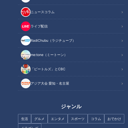
石井アナ
「前回の光山くんが「僕もまあこのあと3時間ラジオ
生があるんで！
ニュースコラム
「なんかイキってる！」
光山アナ
「あの言い方は申し訳なかったです！！！」
ライブ配信
【石井アナ「アナウンサー1年目は人間の１歳だと思ってい
RadiChubu（ラジチューブ）
る」】
石井アナ
「22年目ぐらい終えてやっと一人前みたい。
me:tone（ミートーン）
僕は今21歳大学3年生ぐらい。21年目」
「ビートルズ」とCBC
光山アナ
「僕は5歳。アナウンサー5歳」
石井アナ
「古館さんは。聞いて！1977年からやっている！」
アジア大会 愛知・名古屋
【石井アナ鮮明に覚えている、初対面の古館さん】
石井アナ
「3年前の新潟。下町ロケットの撮影。挨拶せな！」
ジャンル
【大好きな古舘さんから言われた言葉は？？】
生活
グルメ
エンタメ
スポーツ
コラム
おでかけ
古舘さん
「本気で石井くんを褒めたいと心から思ったときは、