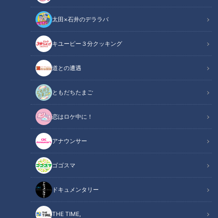
太田×石井のデララバ
ゴゴスマ
キユーピー３分クッキング
あと10分、生でしゃべります
道との遭遇
8/18(水)ゴゴスマ生配信＃２３【あと10分、生でしゃべりま
す】
ともだちたまご
【古舘伊知郎さん著 『ＭＣ論』】
恋はロケ中に！
古舘さん
「石井さんのことも入れてるし。
アナウンサー
これが売れたら、第2弾で光山さんのことも入れな
きゃいけない。」
ゴゴスマ
光山アナ
「書いてくださるんですか・・・？」
ドキュメンタリー
【古舘さん「光山さん、一番印象に残っているのは前回の
Youtube」】
THE TIME,