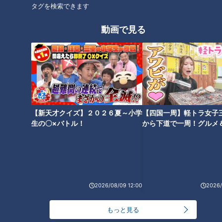
タグを検索できます
この記事を見たあなたへのおすすめ
動画で見る
【古舘伊知郎が石井アナに“秘
【大御所・政治家・人気MCを
策”を伝授!?本気でアナウンサー
完コピ!?石井アナモノマネ大連
【新天才クイズ】２０２６夏～小学
【四国一周】軽トラ女子
の世界を語ります】ゴゴスマ生
発】あと10分、生でしゃべりま
生の〇×バトル！
から下道で一周！グルメ
イブ⑳
配信＃21
す＃30
2026/08/09 12:00
2026/
太田光 R -1石井アナに・・
【落ちた試験は車の免許だけ！
【デララバ1月7日は生放送2時
山口真由流"受験必勝法"とは】
もっと見る
間SP】
あと10分、生でしゃべります＃