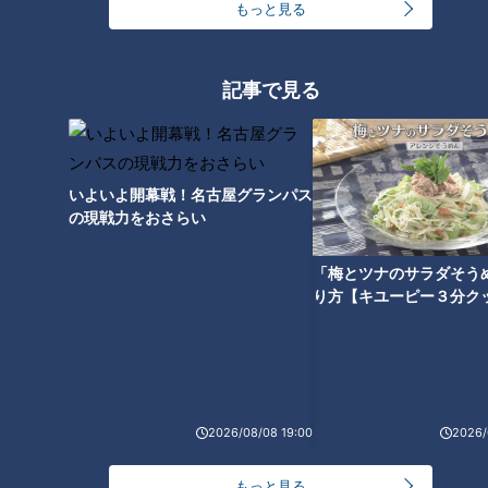
もっと見る
ヒーローインタビューに2度立っているのは根尾選手だけであ
る。打率は1割台でも、ここというチャンスにきちんと結果を
出している。そして、1本のヒットで球場全体の空気を変える
記事で見る
ことができる選手である。外野の守備では再三の好プレーで投
手を救ってきた。根尾選手が活躍するとスポーツニュースでも
全国版として扱われる。ドラゴンズにとって待望久しい“全国
いよいよ開幕戦！名古屋グランパス
区のスター選手”である。チームに勢いをつける存在である。
の現戦力をおさらい
「梅とツナのサラダそう
三重殺！土田のセンスに驚く
り方【キユーピー３分ク
2軍にも光を放っている若竜がいる。ドラフト3位ルーキー土
田龍空（りゅうく）選手のトリプルプレーには魅せられた。4
月16日ナゴヤ球場での試合、ショートを守っていた土田選手
は、無死1、2塁で三遊間のハーフライナーをスライディングキ
2026/08/08 19:00
2026/
ャッチすると間髪入れずに2塁へ送球しランナー封殺、ボール
は1塁に送られて珍しい三重殺となった。捕ってから投げるま
もっと見る