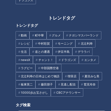
ドラゴンズ
でも打てればいい、しかし打てないのなら、何かを変えなけれ
ばならない。3位になった現有戦力をベースに、そこに勢いを
与えるのは“新しい力”である。
トレンドタグ
トレンドタグ
高松“神走塁”また見たい
動画
町中華
グルメ
ナガシマスパーランド
レシピ
中村彩賀
モーニング
北辻利寿
生活
道との遭遇
伊豆半島
デララバ
newsX
チャント！
ドラゴンズ
エンタメ
ラグビー
中部国際空港
北辻利寿の日本はじめて物語
喫茶店
夏目みな美
板東英二
藤田朋子
見逃し配信
鷲見玲奈
10000歩お宝さがし
CBCアナウンサー
タグ検索
「サンデードラゴンズ」より高松渡選手(C)CBCテレビ