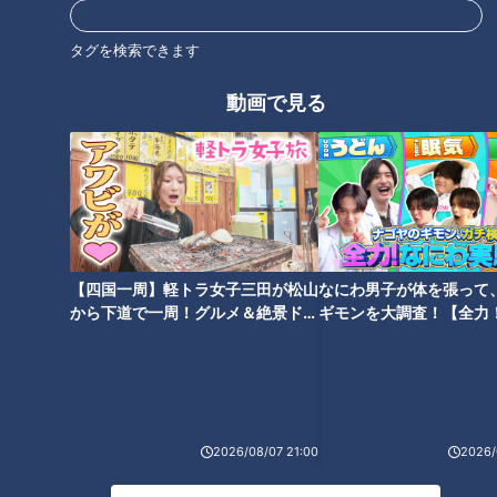
“若い力”は確かに芽吹き、躍動し始めている。象徴的なのは高
タグを検索できます
松渡選手の“足”だろう。2020年のチーム盗塁数33、優勝した
讀賣ジャイアンツと阪神タイガースの80に遠く及ばなかった
動画で見る
反省から、今季は「機動力」をテーマに、春季キャンプから積
極的に走る野球をめざしてきた。4月22日に横浜スタジアムで
魅せた高松選手の本塁突入の“走”は、明らかに新時代のドラゴ
ンズを予感させるものだった。この激走をベースコーチとして
見守った荒木雅博と英智の両コーチの現役時代をも彷彿とさせ
た。しかし続く神宮球場での3試合、高松選手の出番は一度も
【四国一周】軽トラ女子三田が松山
なにわ男子が体を張って
なかった。残念である。
から下道で一周！グルメ＆絶景ドラ
ギモンを大調査！【全力
イブ⑳
験部～ナゴヤのギモン、
～】
チームを変える根尾の魅力
これは根尾昂選手にも当てはまる。時おり見せるフォームを大
2026/08/07 21:00
2026/
きく崩した三振は、ファン目線からも「まだまだ」と思う。し
かし、ここまでの勝利8つの内、本拠地バンテリンドームでの