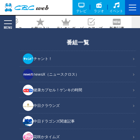
テレビ
ラジオ
イベント
MENU
ニュース
お気に入り
ランキング
ピックアップ
新着記事
CBC MAGAZINE
番組一覧
根尾はどこへ？与田ドラゴンズに直言
「きらり輝く若竜の起用を！」
チャント！
2021/04/27 17:46
newsX（ニュースクロス）
健康カプセル！ゲンキの時間
中日クラウンズ
中日ドラゴンズ関連記事
花咲かタイムズ