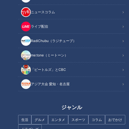
2軍戦スタメンの魅力とは？
ニュースコラム
オススメ関連コンテンツ
ライブ配信
変わらぬスタメンに変化を！
RadiChubu（ラジチューブ）
最も気になることは、このところのスタメンの顔ぶれだ。前年
me:tone（ミートーン）
までのメンバーにほぼ戻ってしまっている。2021年シーズン
初め、与田剛監督は「競争」と口にして、その言葉通り、開幕
「ビートルズ」とCBC
1軍に3年目の根尾昂選手ら5人の若手を抜擢した。いずれも初
アジア大会 愛知・名古屋
の開幕ベンチ、新鮮だった。与田監督は「結果が出なくても失
敗ではない」と積極的な起用について抱負を語っていた。前年
2020年シーズンは8年ぶりのAクラスになったが、前回の当コ
ジャンル
ラムでも書いたように、球団創設85周年の2021年、目標はあ
くまでも「優勝」であるはず。Aクラスになったこれまでと同
生活
グルメ
エンタメ
スポーツ
コラム
おでかけ
じ顔ぶれで頂点に立てるほどペナントレースは甘くない。それ