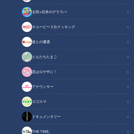
太田×石井のデララバ
中日ドラゴンズ
キユーピー３分クッキング
ドラ検1級コラム
道との遭遇
重苦しい戦いが続く中日ドラゴンズ。開幕からちょうど1か月
たったが、ここまで26試合で8勝14敗4分、借金「6」で5位に
ともだちたまご
低迷している。チーム全体のホームラン数8本も大いに気にな
恋はロケ中に！
るが、まだ1ケタしか勝ち星がないことにファンとしてあらた
めてショックを受ける。（数字は2021年4月26日現在）
アナウンサー
INDEX
ゴゴスマ
変わらぬスタメンに変化を！
ドキュメンタリー
高松“神走塁”また見たい
チームを変える根尾の魅力
THE TIME,
三重殺！土田のセンスに驚く