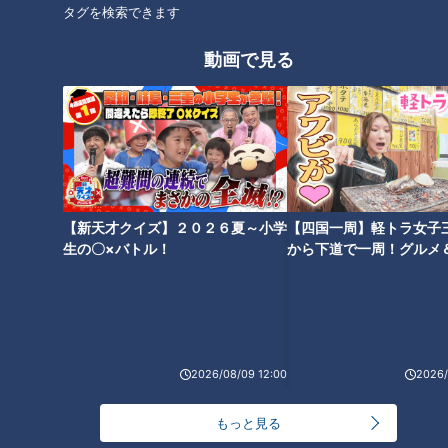
タグを検索できます
動画で見る
“壁のない社会”訴え…トランス
キャンセル待ち2000組！？子ど
ジェンダーの女性が市議会議員
もも親ものびのび過ごせる“保育
になるまで
園留学”とは
【新天才クイズ】２０２６夏～小学
【四国一周】軽トラ女子
生の〇×バトル！
から下道で一周！グルメ
イブ⑳
2026/08/09 12:00
2026/
もっと見る