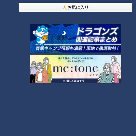
お気に入り
大学のサークルで増える？複数のスポーツを融合さ
せた「ピックルボール」
助かった命を守るには？熊本地震、初の災害関連死
か
4
友廣アナの自転車旅｜愛知・蒲郡市へ！三河湾ぐる
っと125kmの自転車旅！【チャント！特集】
7
5
6
「人を狂わせる魅力がある」道マニア・鹿取茂雄が
惚れ込んだレンガの橋梁とは？未公開の道3選
8
脱水で血液ドロドロ!?『夏の脳梗塞』…命を守る運