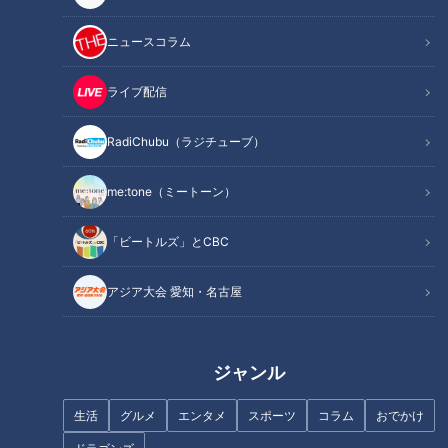
ニュースコラム
スーパーのポリ袋をスムーズに
開けるには？
ライブ配信
誰もが起こり得る！？温度差で
RadiChubu（ラジチューブ）
引き起こる「ヒートショック」
とは？専門家が入浴時の4つの
対策を紹介！
me:tone（ミートーン）
「ビートルズ」とCBC
今も生き残る「アロエ原理主
義」とは？
アジア大会 愛知・名古屋
日本の奇妙な道 栃木県の3世
代にわたるトンネルの秘密と
は？
ジャンル
生活
グルメ
エンタメ
スポーツ
コラム
おでかけ