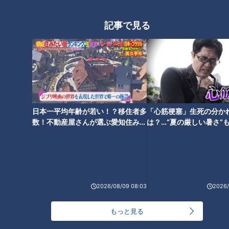
ランキング
記事で見る
RANKING
24時間
週間
月間
NEW
「心筋梗塞」生死の分かれ道は？…“夏の厳しい暑
1
さ”もきっかけに！発症前のキケンなサインと対処
法
日本一平均年齢が若い！？移住者多
「心筋梗塞」生死の分か
数！不動産屋さんが選ぶ愛知住みた
は？…“夏の厳しい暑さ”
「すごい痩せましたね！」…世界一楽なスクワッ
い街ランキング1位は？
に！発症前のキケンなサ
ト！？ダイエットのスペシャリストに学ぶ「無理な
2
法
くやせる方法」
「夏の脳梗塞」熱中症に似ている！？…生死の分か
れ道！経験者から学ぶ“発症時の身体の異変”
3
2026/08/09 08:03
2026/
もっと見る
ＣＢＣ小川実桜アナ、呪術廻戦展で痛感した「自分
に一番遠い職業」