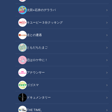
太田×石井のデララバ
キユーピー３分クッキング
ドキュメンタリー
長編ドキュメンタリー
道との遭遇
少子化と高齢化、人口減少が急激に進み、去年１年間に生まれ
ともだちたまご
た子どもの数は統計開始以来、最低と発表されました。
恋はロケ中に！
そんな中で飛びぬけた出生率を実現している町があります。他
アナウンサー
の自治体も学ぶべき、その秘密とは。
ゴゴスマ
この記事の画像を見る
ドキュメンタリー
この記事を見たあなたへのおすすめ
THE TIME,