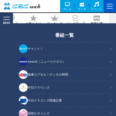
テレビ
ラジオ
イベント
MENU
ニュース
お気に入り
ランキング
ピックアップ
新着記事
CBC MAGAZINE
番組一覧
“奇跡の町”驚異の出生率「2.95」の秘密
は？「何とかなる」と思える子育ての支
チャント！
え合い
newsX（ニュースクロス）
2023/05/11 21:00
健康カプセル！ゲンキの時間
中日クラウンズ
中日ドラゴンズ関連記事
花咲かタイムズ