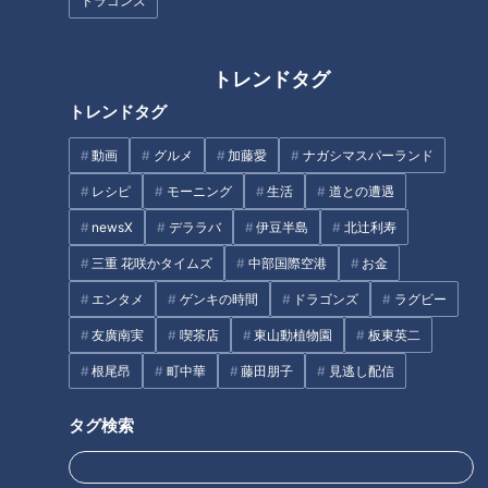
ドラゴンズ
季節の変わり目におすすめのコ
“幻のスイーツ“ SNSで話題の
ーデとは？
「三不粘」とは？
タグ
トレンドタグ
トレンドタグ
動画
ドキュメンタリー
WEB限定
動画
グルメ
加藤愛
ナガシマスパーランド
レシピ
モーニング
生活
道との遭遇
オススメ関連コンテンツ
newsX
デララバ
伊豆半島
北辻利寿
三重 花咲かタイムズ
中部国際空港
お金
エンタメ
ゲンキの時間
ドラゴンズ
ラグビー
友廣南実
喫茶店
東山動植物園
板東英二
根尾昂
町中華
藤田朋子
見逃し配信
週４日介護で働く高校生「受講
“女性ゼロ議会”に挑む「お母さ
タグ検索
料や交通費も支給」未来を拓
んたちの声を届けたい」子育て
く“介拓”とは
真っ最中ママの戦い