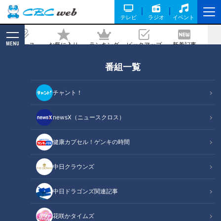
テレビ
ラジオ
イベント
MENU
ニュース
お気に入り
ランキング
ピックアップ
新着記事
CBC MAGAZINE
番組一覧
150万個の爆売れ！超濃厚チーズケーキ
【デパチャン】
チャント！
2022/09/30 20:00
newsX（ニュースクロス）
健康カプセル！ゲンキの時間
中日クラウンズ
中日ドラゴンズ関連記事
花咲かタイムズ