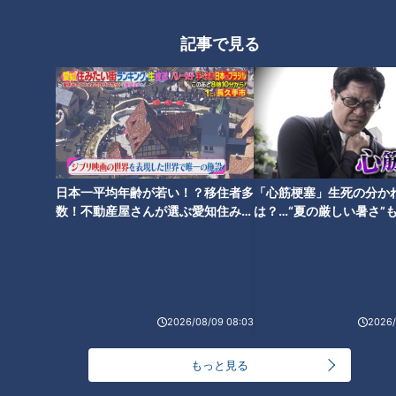
ランキング
RANKING
記事で見る
24時間
週間
月間
NEW
「心筋梗塞」生死の分かれ道は？…“夏の厳しい暑
1
さ”もきっかけに！発症前のキケンなサインと対処
法
「すごい痩せましたね！」…世界一楽なスクワッ
日本一平均年齢が若い！？移住者多
「心筋梗塞」生死の分か
ト！？ダイエットのスペシャリストに学ぶ「無理な
数！不動産屋さんが選ぶ愛知住みた
は？…“夏の厳しい暑さ”
2
くやせる方法」
い街ランキング1位は？
に！発症前のキケンなサ
法
「夏の脳梗塞」熱中症に似ている！？…生死の分か
れ道！経験者から学ぶ“発症時の身体の異変”
3
2026/08/09 08:03
2026/
ＣＢＣ小川実桜アナ、呪術廻戦展で痛感した「自分
もっと見る
に一番遠い職業」