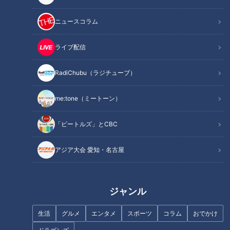
ニュースコラム
地元の歴史的イベントをどこよ
フランス人は菓子店「シャトレ
りもアツく生放送！CBCテレビ
ーゼ」の店名に顔を赤らめる？
平日午前の新番組「推そうぜ！
ライブ配信
アジア大会 愛知・名古屋」９
月１４日スタート！
RadiChubu（ラジチューブ）
me:tone（ミートーン）
まるでウォータースライダー！
安藤渚七、10年憧れた『君の名
近鉄特急「ひのとり」展望席最
は。』の聖地で言葉を失う
「ビートルズ」とCBC
前列を初体験
アジア大会 愛知・名古屋
ジャンル
「太田×石井のデララバトーク
「奥琵琶湖パークウェイ」がで
生活
グルメ
エンタメ
スポーツ
コラム
おでかけ
ライブ」の第4弾が開催決定！
きるまで孤立…“独自の法律”を