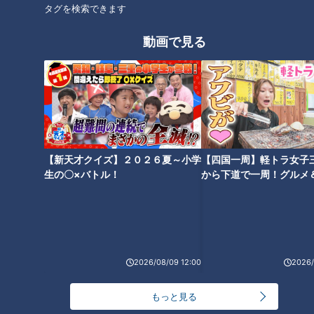
タグを検索できます
動画で見る
インフルエンサーとコラボした
牛肉！極上にうまい“すき鍋”の
限定プリンも！全国4店舗しか
作り方！【デパチャン】
ないモロゾフのプレミアムライ
ン「エクラ」【デパチャン】
【新天才クイズ】２０２６夏～小学
【四国一周】軽トラ女子
生の〇×バトル！
から下道で一周！グルメ
イブ⑳
2026/08/09 12:00
2026/
もっと見る