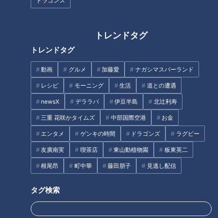
ドラゴンズ
作った集落「菅浦」を深掘り
タグ
トレンドタグ
動画
生活
エンタメ
ショッピング
トレンドタグ
動画
グルメ
加藤愛
ナガシマスパーランド
レシピ
モーニング
生活
道との遭遇
オススメ関連コンテンツ
newsX
デララバ
伊豆半島
北辻利寿
三重 花咲かタイムズ
中部国際空港
お金
エンタメ
ゲンキの時間
ドラゴンズ
ラグビー
友廣南実
喫茶店
東山動植物園
板東英二
根尾昂
町中華
藤田朋子
見逃し配信
60代・70代に喜ばれる贈り物！
ギフト選びのエキスパートのイ
デパート勤務30年以上のベテラ
チオシ！80代(傘寿・米寿)に喜
タグ検索
ン店員に聞いてみた【デパチャ
ばれる贈り物【デパチャン】
ン】