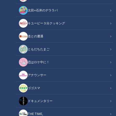
太田×石井のデララバ
デパチャン
キユーピー３分クッキング
「デパチャン」動画
道との遭遇
デパチャンのもぐもぐ担当・ハナミがご紹介するのは栃木県那
須町に本店を置く、「チーズガーデン」の絶品チーズスイー
ともだちたまご
ツ。那須高原の手みやげの定番で、看板商品の「御用邸チーズ
恋はロケ中に！
ケーキ」をはじめ、クッキー、フィナンシェなどさまざまな洋
菓子がそろいます。
アナウンサー
この記事の画像を見る
ゴゴスマ
この記事を見たあなたへのおすすめ
ドキュメンタリー
THE TIME,