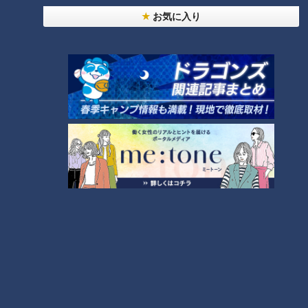
お気に入り
大学のサークルで増える？複数のスポーツを融合さ
せた「ピックルボール」
助かった命を守るには？熊本地震、初の災害関連死
か
4
友廣アナの自転車旅｜愛知・蒲郡市へ！三河湾ぐる
っと125kmの自転車旅！【チャント！特集】
7
5
6
「人を狂わせる魅力がある」道マニア・鹿取茂雄が
惚れ込んだレンガの橋梁とは？未公開の道3選
8
脱水で血液ドロドロ!?『夏の脳梗塞』…命を守る運
命の分かれ道は？「脳梗塞」から身を守る方法
9