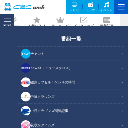
テレビ
ラジオ
イベント
MENU
ニュース
お気に入り
ランキング
ピックアップ
新着記事
CBC MAGAZINE
番組一覧
元知事・東国原さんもビックリの高級フ
ルーツ 宮崎の新名物に期待！
チャント！
2020/07/16 16:00
newsX（ニュースクロス）
健康カプセル！ゲンキの時間
中日クラウンズ
中日ドラゴンズ関連記事
花咲かタイムズ