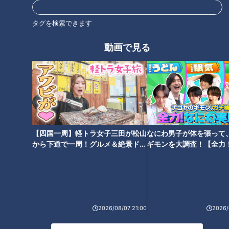
タグを検索できます
動画で見る
CBCテレビ『ゴゴスマ』
外種子田アナは「バナナはほとんどが外国産で、国産バナナ
【四国一周】軽トラ女子三田が松山
なにわ男子が体を張って
から下道で一周！グルメ＆絶景ドラ
ギモンを大調査！【全力
は0.01％程度です。それが宮崎で作られているのは貴重なこと
イブ⑳
験部～ナゴヤのギモン、
です」と説明。同ファームの内田匡彦社長は「先祖代々の土地
～】
がしばらく使われていなかったので、何か地域の特産品になる
ようなものを作って県や町に貢献したかった」と国産バナナに
挑戦した理由を話した。
2026/08/07 21:00
2026/