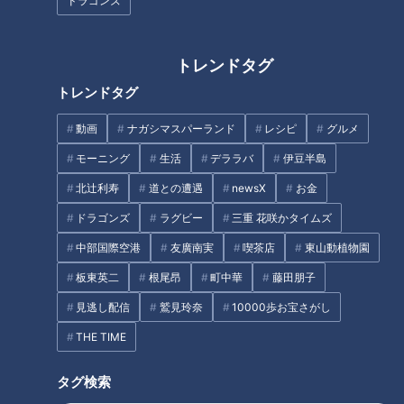
ドラゴンズ
トレンドタグ
トレンドタグ
動画
ナガシマスパーランド
レシピ
グルメ
CBCテレビ『ゴゴスマ』
モーニング
生活
デララバ
伊豆半島
取材したのは川南町の果樹園「ネクストファーム宮崎」。外
北辻利寿
道との遭遇
newsX
お金
種子田アナは「宮崎と言えば美味しいものがたくさんあります
ドラゴンズ
ラグビー
三重 花咲かタイムズ
が、今回は県の新名物になるかも、というフルーツを紹介しま
中部国際空港
友廣南実
喫茶店
東山動植物園
す。ぜひ東国原さんにも知っていただきたい」と園内へ。スタ
板東英二
根尾昂
町中華
藤田朋子
ジオの面々が「ドラゴンフルーツ？ライチ？」と話し合う様子
見逃し配信
鷲見玲奈
10000歩お宝さがし
を聞きつつ、「答えは国産のバナナです！」とたわわに実るバ
ナナを指さした。
THE TIME
タグ検索