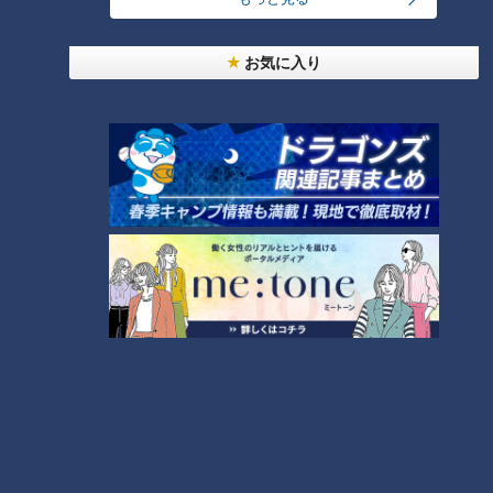
お気に入り
CBCテレビ『ゴゴスマ』
1本約1000円という値段に驚いたスタジオの面々が、さらに
どよめいたのは「皮まで食べられる」こと。外種子田アナは
「無農薬栽培で作っているので、皮まで食べても安心なのが売
りです。いただきます！」と皮ごと試食し、「皮も甘いです
ね！」と表情をほころばせた。内田社長は「皮にはたくさんの
ポリフェノールが含まれているので、肌にも、お通じにも良い