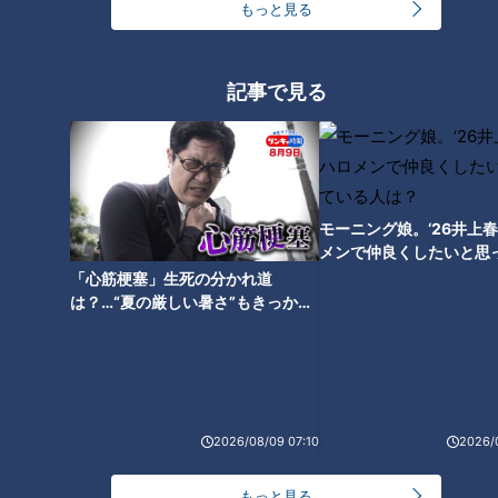
もっと見る
記事で見る
モーニング娘。‘26井上
メンで仲良くしたいと思
CBCテレビ『ゴゴスマ』
は？
「心筋梗塞」生死の分かれ道
は？…“夏の厳しい暑さ”もきっかけ
同ファームの「NEXT716」は、種に氷河期を疑似体験させ
に！発症前のキケンなサインと対処
て寒さ耐性と甘味の強い品種を作る「凍結解凍覚醒法」で育成
法
された宮崎県産プレミアムバナナ。宮崎県内では初めて栽培が
成功した希少価値の高いバナナで、糖度は22度から27度ほ
ど。一般的なバナナの約15度をはるかに超え、香りが濃厚で、
2026/08/09 07:10
2026/
芳醇な甘さだという。
もっと見る