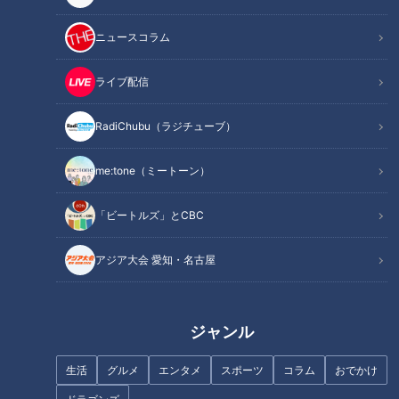
で美味しいフルーツが魅力。
ニュースコラム
「今日はダレなんサー 列島生報告」は、各局の名物アナウン
サーがご当地の魅力を紹介するコーナーで、今回は宮崎県川南
ライブ配信
町から「MRT宮崎放送」の外種子田結アナウンサーが出演し
た。
RadiChubu（ラジチューブ）
番組コメンテーターで、元宮崎県知事の東国原英夫さんは「楽
しみです」と期待するが、特技が「タンバリン（練習中）」。
me:tone（ミートーン）
座右の銘が「三日坊主も継続すれば力なり」と書かれた外種子
田アナのプロフィールに不安な表情に。MCの石井亮次アナウ
「ビートルズ」とCBC
ンサーが「何か矛盾しているような気も」と首を傾げながら中
アジア大会 愛知・名古屋
継を繋ぐと、賑やかにタンバリンを叩きながら外種子田アナが
登場し、スタジオは笑い声に包まれた。
ジャンル
生活
グルメ
エンタメ
スポーツ
コラム
おでかけ