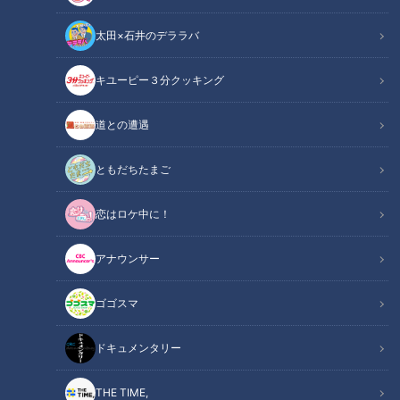
太田×石井のデララバ
ゴゴスマ
キユーピー３分クッキング
列島生報告！今日はダレなんサー
道との遭遇
ともだちたまご
恋はロケ中に！
アナウンサー
ゴゴスマ
ドキュメンタリー
CBCテレビ『ゴゴスマ』
THE TIME,
九州の温暖な気候は様々な特産品や逸品を育てており、多彩