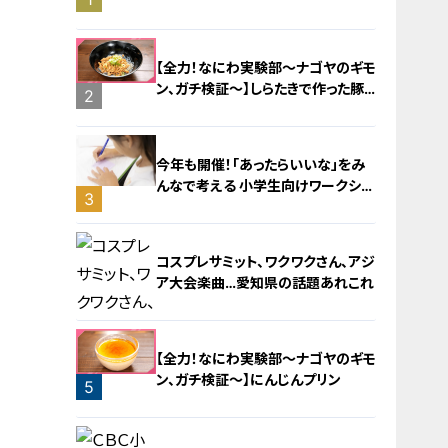
旅！【チャント！特集】
【全力！なにわ実験部～ナゴヤのギモ
ン、ガチ検証～】しらたきで作った豚
2
バラミンチの油そば
今年も開催！「あったらいいな」をみ
んなで考える 小学生向けワークショ
3
ップを大府市で開催
コスプレサミット、ワクワクさん、アジ
ア大会楽曲…愛知県の話題あれこれ
【全力！なにわ実験部～ナゴヤのギモ
ン、ガチ検証～】にんじんプリン
5
4