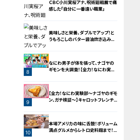
ＣＢＣ小川実桜アナ、呪術廻戦展で痛
感した「自分に一番遠い職業」
美味しさと栄養、ダブルでアップ！と
うもろこしのバター醤油炊き込みご
飯
6
なにわ男子が体を張って、ナゴヤの
ギモンを大調査！【全力！なにわ実験
8
部～ナゴヤのギモン、ガチ検証～】
7
【全力！なにわ実験部～ナゴヤのギモ
ン、ガチ検証～】キャロットフレンチ
9
ロースト
本場アメリカの味に舌鼓！ボリューム
満点グルメからレトロ史料館まで！
10
愛知・東海市の感動スポット3選