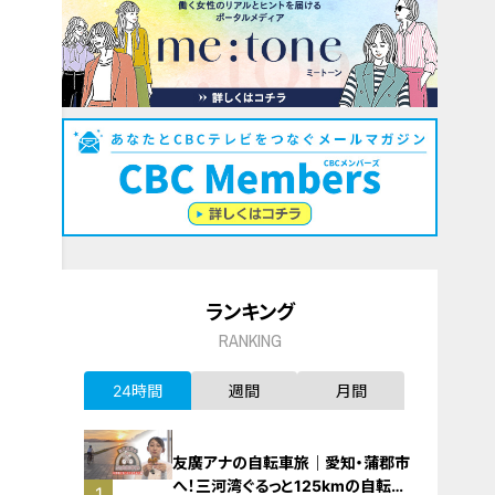
ランキング
RANKING
24時間
週間
月間
友廣アナの自転車旅｜愛知・蒲郡市
へ！三河湾ぐるっと125kmの自転車
1