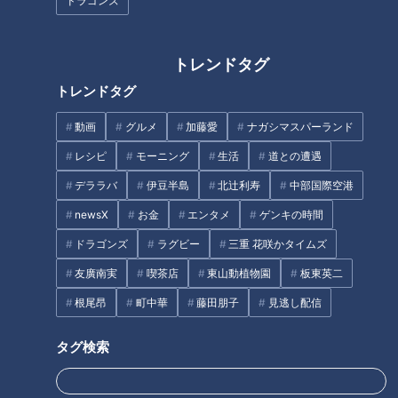
ドラゴンズ
トレンドタグ
トレンドタグ
CBCテレビ：画像『チャント！』
動画
グルメ
加藤愛
ナガシマスパーランド
2024年5月に岐阜市北部の藍川小学校で行われた運動会。赤白
レシピ
モーニング
生活
道との遭遇
帽を被った子どもたちは小学生で、ハチマキを巻いた子どもた
デララバ
伊豆半島
北辻利寿
中部国際空港
ちは中学生。小学生がダンスを披露すると、中学生も一緒に踊
ります。藍川小学校と、藍川北中学校による初めての「合同運
newsX
お金
エンタメ
ゲンキの時間
動会」です。
ドラゴンズ
ラグビー
三重 花咲かタイムズ
友廣南実
喫茶店
東山動植物園
板東英二
（小学5年生）
根尾昂
町中華
藤田朋子
見逃し配信
「人数が多くて、楽しくて盛り上がる」
タグ検索
（中学1年生）
「やっぱり楽しいです。一緒に昔、踊ったものを踊ったりし