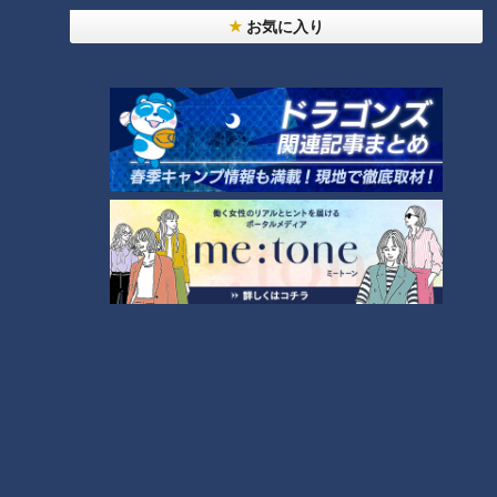
お気に入り
CBCテレビ：画像『チャント！』
JR岐阜駅から北東に10キロ以上離れたこの地域には、子ども
の数が減っている小中学校がそれぞれ2つあります。しかし、
小学校、中学校同士は長良川を挟んで4～5キロほど離れてい
るため、通学の影響が少ない小学校と中学校をそれぞれ統合す
ることにしました。
（岐阜市教育委員会・水川和彦教育長）
「片方の校舎の中に両方の児童生徒が入っても、学校が運営で
きるくらいの規模に、児童生徒数が減ってきた。義務教育学校
という全く新しい形の学校にすると、もっと教育効果が上がる
のではないかと思い選定した」