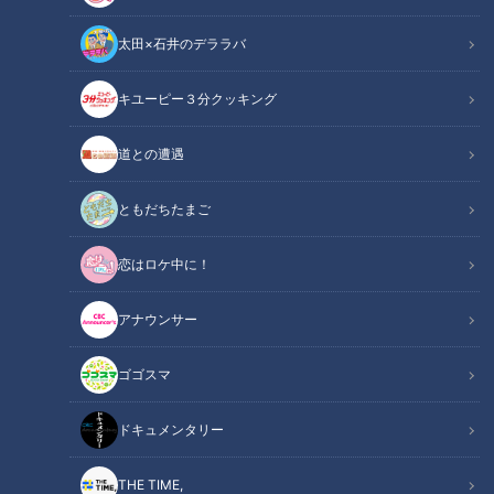
太田×石井のデララバ
CBCテレビ：画像『チャント！』
キユーピー３分クッキング
チャント！
道との遭遇
「チャント！」特集
ともだちたまご
今、“9年制”の「義務教育学校」が増えています。2016年に制
恋はロケ中に！
度化された義務教育学校では、小学校に6年、中学校に3年通
うのではなく、9年間を1つの学校で過ごします。専用の学習指
アナウンサー
導要領がないのも特徴で、全国で既に207校が開校しています
（2023年度まで）。岐阜市で統合予定の小学校と中学校を取
ゴゴスマ
材しました。
ドキュメンタリー
INDEX
THE TIME,