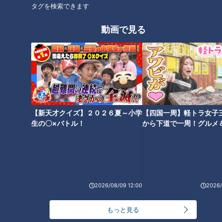
て」
タグを検索できます
この2校は、2025年4月に統合して1つの学校になります。2つ
動画で見る
の学校の児童生徒数は合計239人。県庁所在地の岐阜市にあっ
ても、この10年で半減しています。ほとんどの学年でクラス替
えができていないほどです。
（地域の人）
「（以前は1学年）4クラスくらいあったと思う」
【新天才クイズ】２０２６夏～小学
【四国一周】軽トラ女子
生の〇×バトル！
から下道で一周！グルメ
イブ⑳
2026/08/09 12:00
2026/
もっと見る