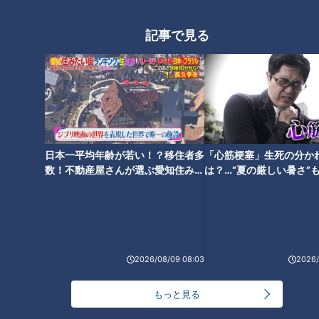
記事で見る
CBCテレビ：画像『チャント！』
国が定める「適正な学校規模」は1校あたり12から18学級。少
子化に伴って増える小規模校では、人間関係が固定化し、社会
性の向上や多様な意見に触れることが難しいとされます。ま
た、学校運営の効率化も全国的な課題です。
日本一平均年齢が若い！？移住者多
「心筋梗塞」生死の分か
数！不動産屋さんが選ぶ愛知住みた
は？…“夏の厳しい暑さ”
小学校と中学校を統合 岐阜市初となる「義務教
い街ランキング1位は？
に！発症前のキケンなサ
育学校」を開校
法
2026/08/09 08:03
2026/
もっと見る