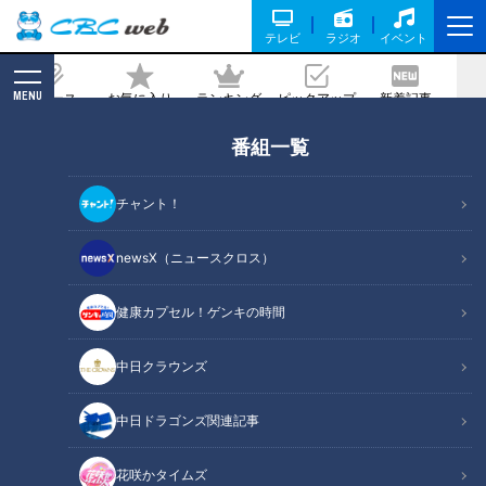
テレビ
ラジオ
イベント
MENU
ニュース
お気に入り
ランキング
ピックアップ
新着記事
CBC MAGAZINE
番組一覧
“9年制”義務教育学校が急増！小学校・
中学校を統合する背景には「少子化」だ
チャント！
けでなく「学力向上」も
newsX（ニュースクロス）
2024/07/28 06:03
2024年7月16日放送
健康カプセル！ゲンキの時間
中日クラウンズ
中日ドラゴンズ関連記事
花咲かタイムズ