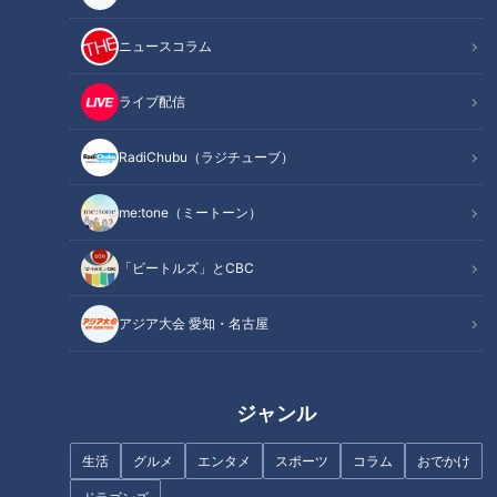
岐阜市の藍川小・藍川北中ではこの10年で児童生徒数が半
減 クラス替えができない学年も
ニュースコラム
小学校と中学校を統合 岐阜市初となる「義務教育学校」
を開校
ライブ配信
東海３県初の義務教育学校では1年生から英語も
少子化の中「新しい仕組みの学校をつくる」
RadiChubu（ラジチューブ）
オススメ関連コンテンツ
me:tone（ミートーン）
「ビートルズ」とCBC
岐阜市の藍川小・藍川北中ではこの10年で児童生
徒数が半減
クラス替えができない学年も
アジア大会 愛知・名古屋
ジャンル
生活
グルメ
エンタメ
スポーツ
コラム
おでかけ