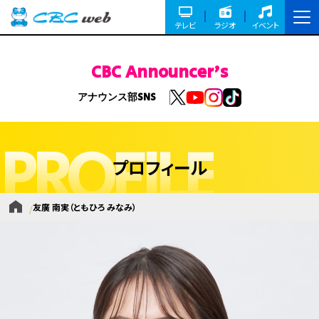
テレビ
ラジオ
イベント
CBC Announcer's
アナウンス部SNS
PROFILE
プロフィール
友廣 南実
（ともひろ みなみ）