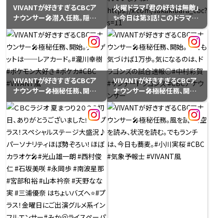
VIVANTが好きすぎるCBCア
火曜ドラマ「君の好きは無敵」
藤由香
ナウンサー🎤潜入任務。隠れ
✨️今日は第3話！このドラマに
ているつもりだが、186cm。無
ちなんでCBCアナウンサーの
理無理#松本道弥 #CBC
「好き」を紹介しています。榊原
#VIVANT大好き
アナの「好き」はこちら！これは
いったい？！「データ」です。榊
原さんの公式Xでは毎日ドラ
ゴンズに関するデータがポス
VIVANTが好きすぎるCBCア
VIVANTが好きすぎるCBCア
トされていますね！
ナウンサー🎤極秘任務、開始。
ナウンサー🎤極秘任務、開始。
https://x.com/sakakibar
ターゲットは──レアカード。
今日も気づけば1万歩。気に
a_cbc?s=11
#瀧川幸樹 #ポケモン大好き
なるのは、ドラゴンズの試合
#ポケカ#CBC #VIVANT風
速報⚾️#中村彩賀 #サンデー
ドラゴンズ #CBCアナウンサ
ー