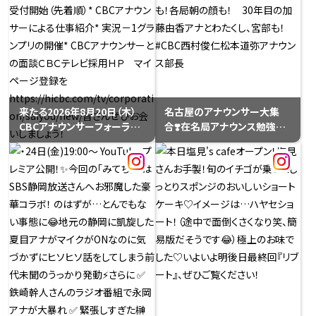
大 アナ🎤サブMC/中継を#中
最前列席をゲット。人生初の
村彩賀 アナ・#友廣南実 アナ・
特等席からの景色の感激は
#小川実桜 アナが担当します
#cbcラジオ #ドラ魂キング
🏃‍♀️実はCBCテレビで朝の帯
(水)趣味コレコーナーで。#宮
番組を放送するのは、愛知万
部和裕
博（ #愛・地球博 ）関連の情報
を発信した『まるっと万博』以
来で、実に２１年ぶり✨32年ぶ
来たる2026年8月20日（木）
名古屋のアナウンサー大集
りの日本開催、そして史上初と
CBCアナウンサーフォーラム
合❣️在名局アナウンス勉強会、
なる『愛知・名古屋開催』で地
2026を開催します！7月1日
お開きです！新人の皆さん
元で伝説が生まれるその瞬間
（水） 12:00 受付開始（先着
も！ 大先輩も！各局朝の顔
を熱量たっぷりにお届けしま
順）* CBCアナウンサーによる
も！ 30年目の加藤由香アナ
す！
仕事紹介* 実況－1グランプ
とわたくし、宮部も！#CBC西
リの開催* CBCアナウンサー
村俊仁松本道弥アナウンス部
との面談ＣＢＣテレビ採用Ｈ
長
Ｐ マイページ登録を
https://hicbc.com/tv/cor
poration/saiyou/new/皆さ
んぜひお会いしましょう！