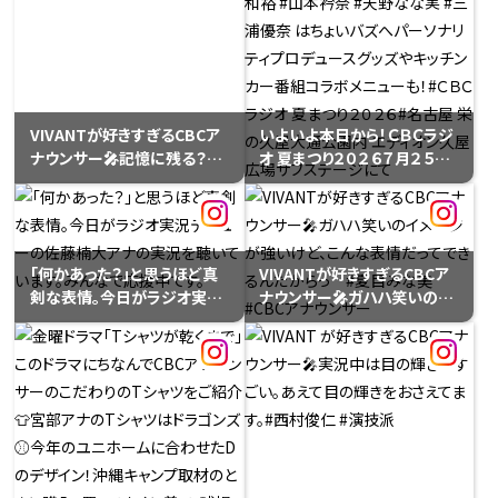
VIVANTが好きすぎるCBCア
いよいよ本日から！ＣＢＣラジ
ナウンサー🎤記憶に残る？印
オ 夏まつり２０２６７月２５日
象に残る？ドラゴンズ、勝ちノ
（土）２６日（日）の２日間、名
コル…？この男の正体は――実況
古屋・栄の久屋大通公園内エ
班。#光山雄一朗 #サンデード
ディオン久屋広場⭐️プラス！金
ラゴンズ #CBCアナウンサー
曜日にご出演、グルメ系イン
「何かあった？」と思うほど真
VIVANTが好きすぎるCBCア
フルエンサー#みか＠ライス
剣な表情。今日がラジオ実況
ナウンサー🎤ガハハ笑いのイ
ペーパーネキ さんと番組のコ
デビューの佐藤楠大アナの実
メージが強いけど、こんな表
ラボレーションが実現！ライス
況を聴いています。みんなで
情だってできるんだからっ #
ペーパーを活用したオリジナ
応援中です。
夏目みな美 #CBCアナウンサ
ルレシピを考案しているみか
ー
さんと番組パーソナリティが
コラボしキッチンカーでコラ
ボメニューを販売。キッチンカ
ーでは全５種類、こちらもグッ
ズ同様、曜日別でメニューを