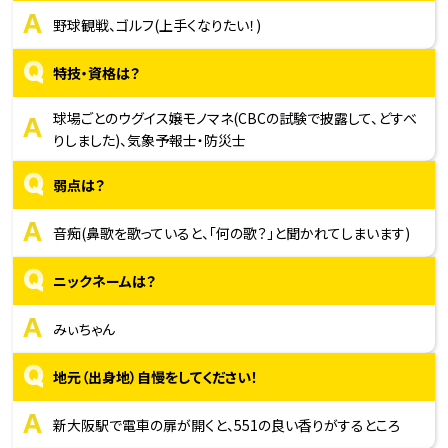
A
野球観戦、ゴルフ(上手くなりたい！)
Q
特技・資格は？
A
球場ごとのウグイス嬢モノマネ(CBCの試験で披露して、どすべ
りしました)、気象予報士・防災士
Q
弱点は？
A
音痴(鼻歌を歌っていると、「何の歌？」と聞かれてしまいます)
Q
ニックネームは？
A
みぃちゃん
Q
地元（出身地）自慢をしてください！
A
新大阪駅で電車の扉が開くと、551の良い香りがするところ