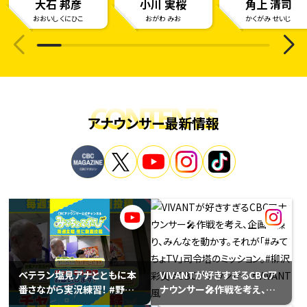
大石 邦彦
小川 実桜
角上 清司
おおいし くにひこ
おがわ みお
かくがみ せいじ
CONTENTS
アナウンサー最新情報
ベテラン塩見アナとともに本
VIVANTが好きすぎるCBCア
番さながら実況練習！ #野球
ナウンサー🎤作戦を考え、企
#佐藤アナ #実況 #ドラゴン
画を練り、みんなを動かす。そ