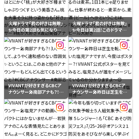
ジにて
火曜ドラマ「君の好きは無敵」
火曜ドラマ「君の好きは無敵」
✨️今日の第2話も気になりま
✨️今日は第2話！このドラマに
す。このドラマにちなんでCBC
ちなんでCBCアナウンサーの
アナウンサーの「好き」をご紹
「好き」を紹介しています。西村
介！渡辺美香アナはとにかく
アナが持っているのは麦茶。1
「桃」が大好き🍑種までしゃぶ
日1本じゃ足りません。仕事が
りつくすという美香さん。桃を
終わると⋯麦茶から、麦酒 (ビ
大事そうに持つ姿からも「好
ール) へ🍺ということは、「麦」
き」が伝わってきます😍#CBC
が好きってこと？#西村俊仁 #
アナウンサー #桃が大好き #
ビール大好き
VIVANTが好きすぎるCBCア
VIVANTが好きすぎるCBCア
渡辺美香アナ
ナウンサー🎤南部アナも？！3
ナウンサー🎤昨日は芝生を転
人目にして、ようやく違和感の
がっていた塩見アナですが、今
ない雰囲気✨️ということは、こ
度はポスター？！VIVANT公式
のあと他のアナウンサーもど
ポスターを見てみると、塩見さ
んどん出てくるということ？
んが誰をイメージしているの
#CBCアナウンサー #南部志
か分かりますよ～😊
穂 #VIVANT
#VIVANT #CBCアナウンサー
#塩見啓一