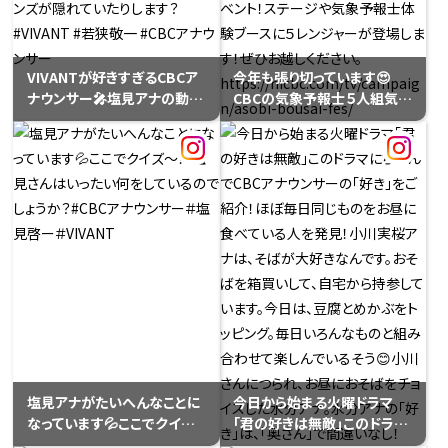
VIVANTが好きすぎるCBCア
今年も張り切っています😍
ナウンサー🎤塩見アナの動画
CBCの気象予報士５人組気象
のインパクトにはかないませ
予報士戦隊 ５レンジャー！💪
んが⋯若狭アナのこんな表情
「CBC あそび防災フェス」
見たことありません。よーく見
7/25・26＠オアシス２１防災
ると、どこかにドラゴンズが隠
をあそびながら楽しく学ぶイ
れていたりします？#VIVANT
ベント！ステージや気象予報
#若狭敬一 #CBCアナウンサ
士体験ブースに５レンジャー
ー
が登場します！ぜひお越しくだ
さい。
https://hicbc.com/tv/ca
mpaign/asobi-bousai-
fes/
塩見アナがたいへんなことに
今日から始まる火曜ドラマ
なっています💦ここでクイズ
｢君の好きは無敵｣このドラマ
～！！塩見さんはいったい何を
にちなんでCBCアナウンサー