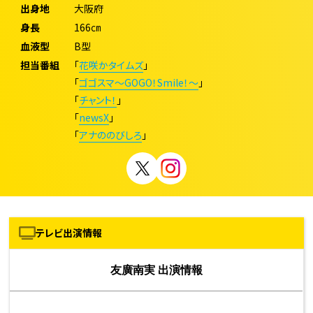
出身地
大阪府
身長
166㎝
血液型
B型
担当番組
「
花咲かタイムズ
」
「
ゴゴスマ～GOGO！Smile！～
」
「
チャント！
」
「
newsX
」
「
アナののびしろ
」
テレビ出演情報