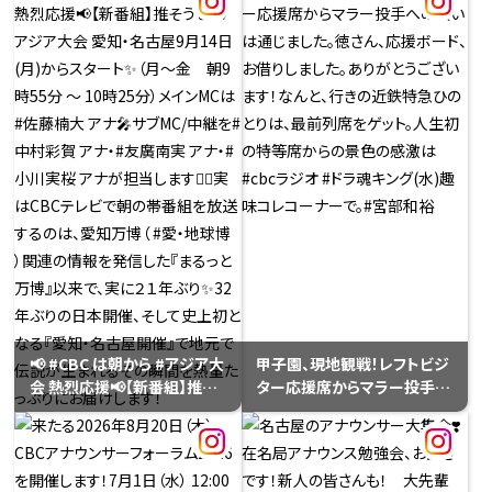
さんからの｢Tシャツは、出す
ドラマにどう絡む？！こだわり
んだよ！｣というアドバイスで、
のTシャツを披露するくらいし
そういうものなんだと気づい
か思い浮かばない⋯トップバ
たそうです。よかった、よかった
ッターは、若狭アナ👓「2000」
😊
の文字が！やっぱりドラゴンズ
ですね〜
📢 #CBC は朝から #アジア大
甲子園、現地観戦！レフトビジ
会 熱烈応援📢【新番組】推そ
ター応援席からマラー投手へ
うぜ！#アジア大会 愛知・名古
の願いは通じました。徳さん、
屋9月14日(月)からスタート
応援ボード、お借りしました。
✨（月～金 朝9時55分 ～ 10
ありがとうございます！なんと、
時25分）メインMCは #佐藤楠
行きの近鉄特急ひのとりは、