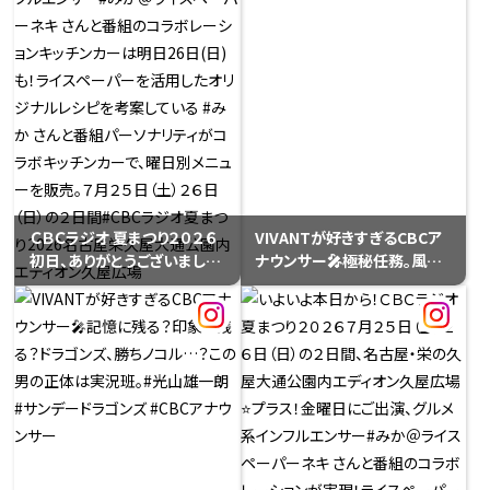
ＣＢＣラジオ 夏まつり２０２６
VIVANTが好きすぎるCBCア
初日、ありがとうございまし
ナウンサー🎤極秘任務。風を
た！⭐️ ＃プラス！スペシャルス
読み、空を読み、状況を読む。
テージ大盛況♪パーソナリテ
でもランチは、今日も蕎麦。#
ィほぼ勢ぞろい！ほぼカラオ
小川実桜 #CBC #気象予報士
ケ🎤#光山雄一朗 #西村俊仁
#VIVANT風
#石坂美咲 #永岡歩 #南波星
那 #宮部和裕 #山本衿奈 #天
野なな実 #三浦優奈 はちょい
バズへ⭐️#プラス！金曜日にご
出演グルメ系インフルエンサ