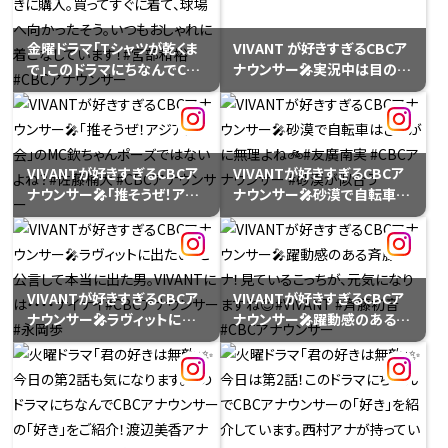
考案しました。⭐️25日（土）午
後3時から＃プラス！ブースを
金曜ドラマ「Tシャツが乾くま
VIVANT が好きすぎるCBCア
出展。グッズ販売します！曜日
で」このドラマにちなんでCBC
ナウンサー🎤実況中は目の輝
別でチームを組み、パーソナ
アナウンサーのこだわりのT
きがすごい。あえて目の輝きを
リティのプロデュースグッズ
シャツをご紹介👕宮部アナの
おさえてます。#西村俊仁 #演
を販売。木曜は、宮エリコンビ
Tシャツはドラゴンズ⚾️今年
技派
の情熱を＃プラス！キャップ ぜ
のユニホームに合わせたDの
ひ！⭐️２５日（土）午後５時～
VIVANTが好きすぎるCBCア
VIVANTが好きすぎるCBCア
デザイン！沖縄キャンプ取材
「＃プラス！スペシャルステー
ナウンサー🎤「推そうぜ！アジ
ナウンサー🎤砂漠で自転車は
のときに購入。買ってすぐに着
ジ」を開催。パーソナリティほ
ア大会」のMC欽ちゃんポーズ
さすがに無理よね🚲#友廣南
て、球場へ向かったそう。いつ
ぼ勢ぞろい！！場所が足りな
ではないよね？#佐藤楠大
実 #CBCアナウンサー #砂漠
もおしゃれに着こなしていま
い！#光山雄一朗 #西村俊仁
#CBCアナウンサー
が似合う
す！#宮部和裕 #CBCアナウン
#石坂美咲 #永岡歩 #南波星
サー
那 #宮部和裕 #山本衿奈 #天
VIVANTが好きすぎるCBCア
VIVANTが好きすぎるCBCア
野なな実 #三浦優奈 はちょい
ナウンサー🎤ラヴィットに出
ナウンサー🎤躍動感のある斉
バズへパーソナリティプロデ
たい！と公言して本当に出た
藤アナ！見ているこっちが、元
ュースグッズやキッチンカー
男。VIVANTには・・・・ナイナ
気になりますね😊#VIVANT
番組コラボメニューも！#ＣＢ
イ#CBCアナウンサー #永岡
#斉藤初音 #CBCアナウンサ
Ｃラジオ 夏まつり２０２６#名
歩
ー
古屋 栄の久屋大通公園内 エ
ディオン久屋広場サブステー