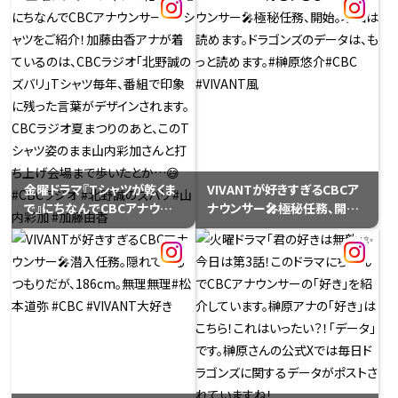
⚾️花咲かチームは⋯｢アノコ
紹介👕今回は松本アナ！この
ロQ｣を視聴中📺｢こんな番組
白いTシャツにこだわりが。ポ
あったんだ～！｣というリアク
イントは透けないこと！何枚も
ションに、水分アナが当時のこ
持っているそうです。#松本道
とを解説してくれています。
弥 #CBCアナウンサー
#CBCアナウンサー
金曜ドラマ『Tシャツが乾くま
VIVANTが好きすぎるCBCア
で』にちなんでCBCアナウンサ
ナウンサー🎤極秘任務、開始。
ーのTシャツをご紹介！加藤由
地図は読めます。ドラゴンズ
香アナが着ているのは、CBC
のデータは、もっと読めます。#
ラジオ｢北野誠のズバリ｣Tシ
榊原悠介#CBC #VIVANT風
ャツ毎年、番組で印象に残っ
た言葉がデザインされます。
CBCラジオ夏まつりのあと、こ
のTシャツ姿のまま山内彩加
さんと打ち上げ会場まで歩い
たとか…😅#CBCラジオ #北
野誠のズバリ #山内彩加 #加