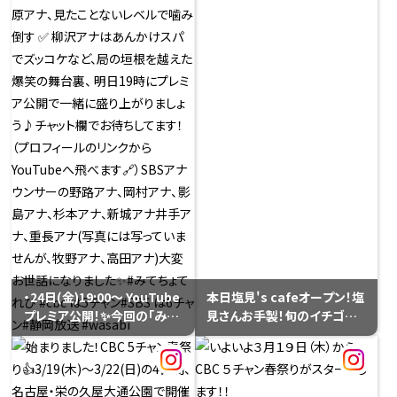
・24日(金)19:00〜 YouTube
本日塩見's cafeオープン！塩
プレミア公開！✨今回の「みて
見さんお手製！旬のイチゴが
ちょ」はSBS静岡放送さんへ
乗ったしっとりスポンジのお
お邪魔した豪華コラボ！ のは
いしいショートケーキ♡イメ
ずが…とんでもない事態に😂
ージは…ハヤセショート！（途
地元の静岡に凱旋した夏目ア
中で面倒くさくなり笑、簡易版