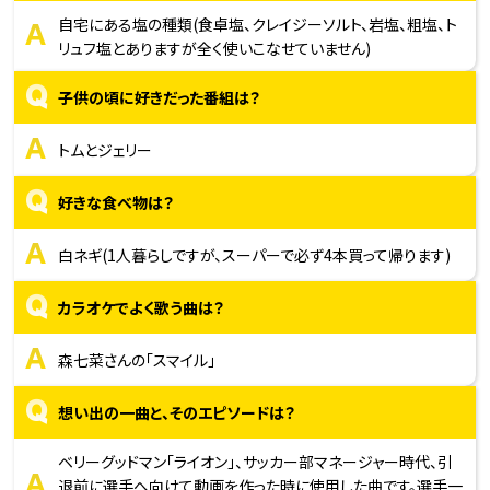
A
自宅にある塩の種類(食卓塩、クレイジーソルト、岩塩、粗塩、ト
リュフ塩とありますが全く使いこなせていません)
Q
子供の頃に好きだった番組は？
A
トムとジェリー
Q
好きな食べ物は？
A
白ネギ(1人暮らしですが、スーパーで必ず4本買って帰ります)
Q
カラオケでよく歌う曲は？
A
森七菜さんの「スマイル」
Q
想い出の一曲と、そのエピソードは？
ベリーグッドマン「ライオン」、サッカー部マネージャー時代、引
A
退前に選手へ向けて動画を作った時に使用した曲です。選手一