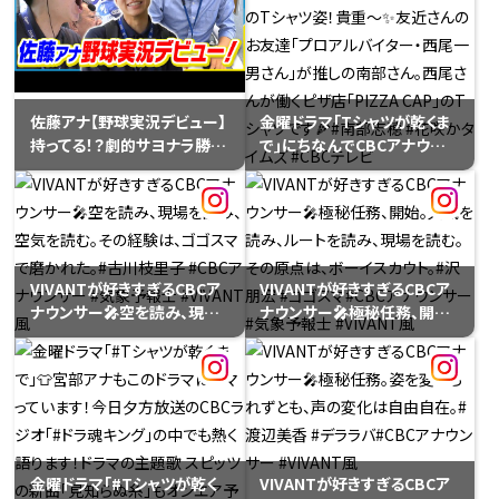
びに来てくれました😊同期入
社の夏目アナ、古川アナと楽
しそうにおしゃべり。最後は、
昭和と令和のポーズで📸
佐藤アナ【野球実況デビュー】
金曜ドラマ｢Tシャツが乾くま
持ってる！？劇的サヨナラ勝
で｣にちなんでCBCアナウンサ
ち！
ーのTシャツ姿を披露してい
ます。南部アナのTシャツ姿！
貴重～✨️友近さんのお友達
「プロアルバイター・西尾一男
さん」が推しの南部さん。西尾
さんが働くピザ店「PIZZA
VIVANTが好きすぎるCBCア
VIVANTが好きすぎるCBCア
CAP」のTシャツです🍕#南部
ナウンサー🎤空を読み、現場
ナウンサー🎤極秘任務、開始。
志穂 #花咲かタイムズ #CBC
を読み、空気を読む。その経験
天気を読み、ルートを読み、現
テレビ
は、ゴゴスマで磨かれた。#古
場を読む。その原点は、ボーイ
川枝里子 #CBCアナウンサー
スカウト。#沢朋宏 #ゴゴスマ
#気象予報士 #VIVANT風
#CBCアナウンサー #気象予
報士 #VIVANT風
金曜ドラマ｢#Tシャツが乾く
VIVANTが好きすぎるCBCア