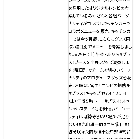
ー#みか＠ライスペーパーネ
キ さんと番組のコラボレーシ
ョンキッチンカーは明日26日
(日)も！ライスペーパーを活
用したオリジナルレシピを考
案している #みか さんと番組
パーソナリティがコラボキッ
チンカーで、曜日別メニューを
販売。７月２５日（土）２６日
（日）の２日間#CBCラジオ夏
まつり2026名古屋栄久屋大
通公園内エディオン久屋広場