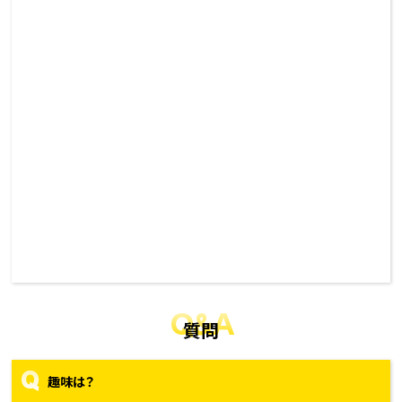
Q&A
質問
Q
趣味は？