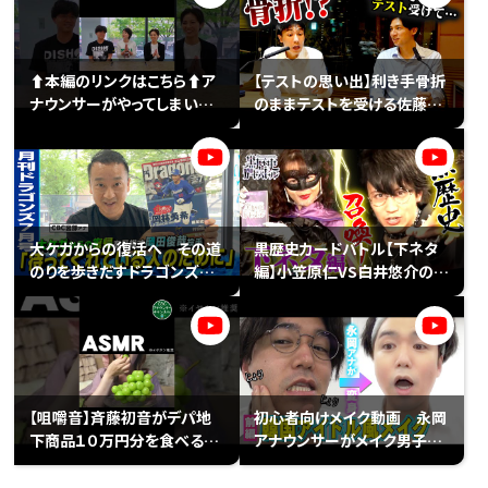
う半幽閉が運命を変えたか？
実践まで歌ってみた】
チャン#SBS は6チャン#静岡
ルに変化✨ぜひお手に取って
放送 #wasabi
みてください😆😆
⬆️本編のリンクはこちら⬆️ア
【テストの思い出】利き手骨折
ナウンサーがやってしまいま
のままテストを受ける佐藤ア
した。＃アナウンサー＃名古屋
ナ＆忘れられないテストがあ
弁
る榊原アナ
大ケガからの復活へ その道
黒歴史カードバトル【下ネタ
のりを歩きだすドラゴンズ岡
編】小笠原仁VS白井悠介の激
田俊哉投手。待ってくれている
闘！山内アナがジャッジする！
人のために。
【咀嚼音】斉藤初音がデパ地
初心者向けメイク動画 永岡
下商品１０万円分を食べる
アナウンサーがメイク男子に
#shorts #ASMR
大変身 【前編】～BTS風