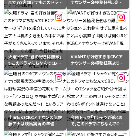
まで｣👕宮部アナもこのドラマ
ナウンサー🎤極秘任務。姿を
にハマっています！今日夕方
変えられずとも、声の変化は
放送のCBCラジオ｢#ドラ魂キ
自由自在。#渡辺美香 #デララ
ング｣の中でも熱く語ります！
バ#CBCアナウンサー
ドラマの主題歌 スピッツの新
#VIVANT風
曲｢見知らぬ糸｣もオンエア予
定♪#宮部和裕
火曜ドラマ｢君の好きは無敵｣
VIVANTが好きすぎるCBCア
✨️このドラマにちなんでCBC
ナウンサー🎤極秘任務より難
アナウンサーの｢好き｣を紹介
しいミッション。忘れ物をせず
しています。角上アナは机の引
に家を出ること。#小高直子 #
き出しの中にお菓子がたくさ
聞けば聞くほど#CBCアナウ
ん入っています。それもヘルシ
ンサー #VIVANT風
ーなお菓子！今日はごません
べいを食べていました🍘
#CBCアナウンサー #角上清
司
土曜日のCBCアナウンス部佐
金曜ドラマ｢Tシャツが乾くま
藤アナは競馬実況の準備🐴
で｣このドラマにちなんでCBC
水分アナは野球実況の準備
アナウンサーのTシャツをご