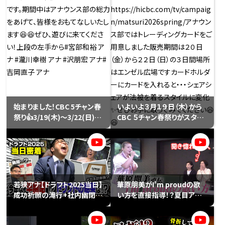
ナがマイクがONなのに気づ
だそうです😂）極上のお味で
かずにヒソヒソ話をしてしまう
した♡いよいよ明後日最終回
前代未聞のうっかり発動⚡️さら
『リブート』、ぜひご覧くださ
に ✅ 鉄崎幹人さんのラジオ
い！
番組で永岡アナが大暴れ ✅
緊張しすぎた榊原アナ、見たこ
とないレベルで噛み倒す ✅
柳沢アナはあんかけスパでズ
ッコケなど、局の垣根を越え
た爆笑の舞台裏、 明日19時に
始まりました！CBC 5チャン春
いよいよ３月１９日（木）から
プレミア公開で一緒に盛り上
祭り👍3/19(木)〜3/22(日)の
CBC ５チャン春祭りがスター
がりましょう♪チャット欄でお
4日間、名古屋・栄の久屋大通
トします！！
待ちしてます！（プロフィール
公園で開催です。期間中はア
https://hicbc.com/tv/ca
のリンクからYouTubeへ飛
ナウンス部の総力をあげて、
mpaign/matsuri2026spri
べます🔗）SBSアナウンサー
皆様をおもてなしいたします
ng/アナウンス部ではトレー
の野路アナ、岡村アナ、影島ア
😆😆ぜひ、遊びに来てくださ
ディングカードをご用意しまし
ナ、杉本アナ、新城アナ井手ア
い！上段の左手から#宮部和
た販売期間は２０日（金）から
若狭アナ【ドラフト2025当日】
華原朋美がI'm proudの歌
ナ、重長アナ(写真には写って
裕 アナ #瀧川幸樹 アナ #沢
２２日（日）の３日間場所はエ
成功祈願の滝行+社内幽閉の
い方を直接指導！？夏目アナ
いませんが、牧野アナ、高田ア
朋宏 アナ#吉岡直子 アナ
ンゼル広場ですカードホルダ
効果は？ジンクスは伝説とな
の歌声はどこまでレベルアッ
ナ)大変お世話になりました
ーにカードを入れると・・・シェ
るか？それとも早朝ロケとい
プできるのか？【準備運動から
✨#みてちょてれび #cbc は5
アシェアが法被を着るスタイ