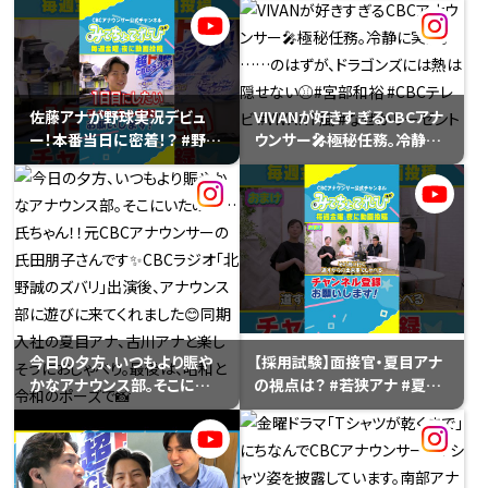
ズ #塩見アナ
れが「#みてちょTV」司令塔の
ミッション。#柳沢彩美 #CBC
アナウンサー #VIVANT風
佐藤アナが野球実況デビュ
VIVANが好きすぎるCBCアナ
ー！本番当日に密着！？ #野球
ウンサー🎤極秘任務。冷静に
#佐藤アナ #実況 #ドラゴン
実況。……のはずが、ドラゴン
ズ
ズには熱は隠せない⚾️#宮部
和裕 #CBCテレビ #VIVANT
風 #なぜかリーゼント
今日の夕方、いつもより賑や
【採用試験】面接官・夏目アナ
かなアナウンス部。そこにいた
の視点は？ #若狭アナ #夏目
のは…氏ちゃん！！元CBCアナ
アナ #松本アナ #採用試験 #
ウンサーの氏田朋子さんです
カメラテスト
✨CBCラジオ「北野誠のズバ
リ」出演後、アナウンス部に遊