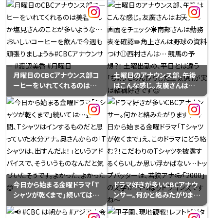
しているのでしょうか？#CBC
の｢好き｣をご紹介！ほぼ毎日
アナウンサー＃塩見啓ー＃
同じものをお昼に食べている
VIVANT
人を発見！小川実桜アナは、そ
ばが大好きなんです。おそばを
箱買いして、自宅から持参して
います。今日は、豆腐とめかぶ
をトッピング。毎日いろんなも
月曜日のCBCアナウンス部コ
土曜日のアナウンス部、午後
のと組み合わせて楽しんでい
ーヒーをいれてくれるのは美
はこんな感じ。友廣さんはお
るそう😊小川さんにつられ、お
香さんか塩見さんのことが多
天気の画面をチェック☀️南部
昼におそばをチョイスした水
いような⋯おいしいコーヒー
さんは勤務表を確認✏️角上さ
分アナ。水分アナの｢好き｣は、
を飲んで今週も頑張りましょ
んは野球の資料つけ⚾️西村さ
｢奥さん｣で間違いなし！
う☕️#CBCアナウンサー #渡
んは⋯ 競馬の予想？！ 土曜出
辺美香 #月曜日
勤の、平日とは違う「ちょっと
のんびりした空気感」が実は
結構好きです😊
今日から始まる金曜ドラマ｢T
ドラマ好きが多いCBCアナウ
シャツが乾くまで｣続いては⋯
ンサー。何かと絡みたがります
長い間、Tシャツはインするも
💦今日から始まる金曜ドラマ
のだと思っていた水分アナ。奥
「Tシャツが乾くまで」え、この