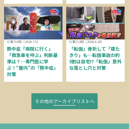
第713回（2026.7.5）
第712回（2026.6.28）
熱中症「病院に行く」
「転倒」骨折して「寝た
「救急車を呼ぶ」判断基
きり」も…転倒事故の約
準は？…専門医に学
5割は自宅!?「転倒」意外
ぶ！“屋内”の「熱中症」
な落とし穴と対策
対策
その他のアーカイブリストへ