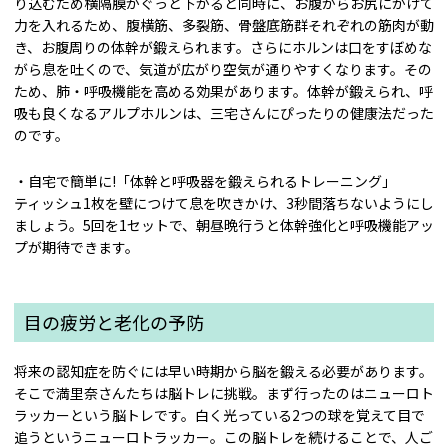
り込むため横隔膜がぐっと下がると同時に、お腹からお尻にかけて
力を入れるため、腹横筋、多裂筋、骨盤底筋群それぞれの筋肉が動
き、お腹周りの体幹が鍛えられます。さらにホルンは口をすぼめな
がら息を吐くので、気道が広がり空気が通りやすくなります。その
ため、肺・呼吸機能を高める効果があります。体幹が鍛えられ、呼
吸も良くなるアルプホルンは、三宅さんにぴったりの健康法だった
のです。
・自宅で簡単に!「体幹と呼吸器を鍛えられるトレーニング」
ティッシュ1枚を壁につけて息を吹きかけ、3秒間落ちないようにし
ましょう。5回を1セットで、朝昼晩行うと体幹強化と呼吸機能アッ
プが期待できます。
目の疲労と老化の予防
将来の認知症を防ぐには早い時期から脳を鍛える必要があります。
そこで満里奈さんたちは脳トレに挑戦。まず行ったのはニューロト
ラッカーという脳トレです。白く光っている2つの球を覚えて目で
追うというニューロトラッカー。この脳トレを続けることで、人ご