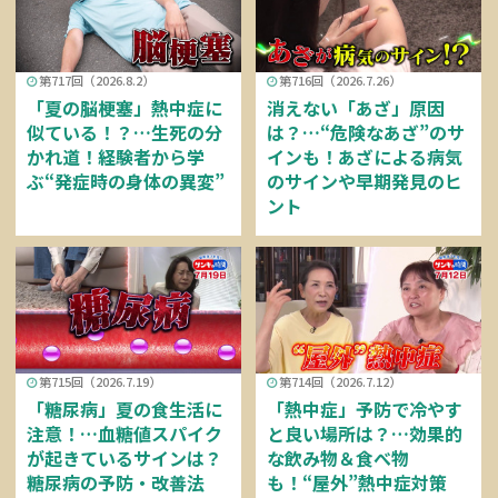
第717回（2026.8.2）
第716回（2026.7.26）
「夏の脳梗塞」熱中症に
消えない「あざ」原因
似ている！？…生死の分
は？…“危険なあざ”のサ
かれ道！経験者から学
インも！あざによる病気
ぶ“発症時の身体の異変”
のサインや早期発見のヒ
ント
第715回（2026.7.19）
第714回（2026.7.12）
「糖尿病」夏の食生活に
「熱中症」予防で冷やす
注意！…血糖値スパイク
と良い場所は？…効果的
が起きているサインは？
な飲み物＆食べ物
糖尿病の予防・改善法
も！“屋外”熱中症対策