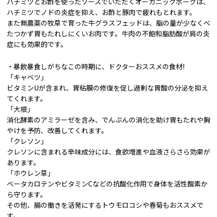
ハチミツとお酢を使ったソースでいただくオーガニックポークは、
ハチミツでノドの炎症を抑え、お酢と豚肉で疲れもとれます。
また無農薬の牧草で育った牛グラスフェッドは、脂の量が少なくべ
たつかず胃もたれしにくいお肉です。牛肉の不飽和脂肪酸が肩の炎
症にも効果的です。
・暴飲暴食しがちなこの時期に、ドクターおススメの食材!
「キャベツ」
ビタミンUが含まれ、胃粘膜の修復を促し過剰な胃酸の分泌を抑え
てくれます。
「大根」
消化酵素のアミラーゼを含み、でんぷんの消化を助け胃もたれや胸
やけを予防、改善してくれます。
「クレソン」
クレソンに含まれる辛味成分には、食欲増進や血液さらさら効果が
あります。
「ホウレン草」
ベータカロテンやビタミンCなどの抗酸化作用で身体を活性酸素か
ら守ります。
その他、腸の働きを活発にするトウモロコシや春菊もおススメで
す。