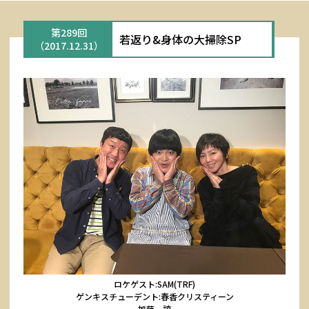
第289回
若返り&身体の大掃除SP
（2017.12.31）
ロケゲスト:SAM(TRF)
ゲンキスチューデント:春香クリスティーン
加藤 諒