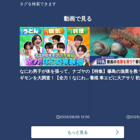
災害時の“最後の手段” 車中泊避難で気をつけること
タグを検索できます
愛知･豊田市は4年前からマニュアル作成 最悪の場
合死に至る｢エコノミークラス症候群｣にならないた
動画で見る
2026/08/06 19:14
めに
トヨタ 台風13号接近で国内9工場で7日の稼働停止
｢海上輸送への影響を踏まえ判断｣ 夏季連休明けの
17日から再開予定
2026/08/06 19:06
学習塾で10代男性を救急搬送 大量の汗に嘔吐… 熱
中症か 塾関係者が消防に通報 名古屋
なにわ男子が体を張って、ナゴヤの
【特集】篠島の漁業を救
2026/08/06 19:01
ギモンを大調査！【全力！なにわ実
養殖 車エビに大アサリ 
験部～ナゴヤのギモン、ガチ検証
【newsX】
大島洋平の目は、まだ死んでいない―。虎視眈々と
～】
一軍を狙う竜のレジェンドが明かした現状とドラゴ
ンズへの思い
2026/08/06 18:55
2026/08/06 12:00
2026/
もっと見る
もっと見る