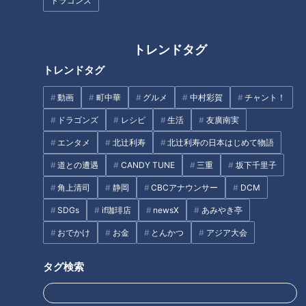
ドラゴンズ
20代男性「この世から消えろ」と書き込んだ人物
は～配信型ドキュメンタリー「ピエロと呼ばれた息
1
トレンドタグ
子」第１４０話
トレンドタグ
【全力！なにわ実験部～ナゴヤのギモン、ガチ検証
動画
町中華
グルメ
中村彩賀
チャント！
～】キャロットフレンチロースト
2
ドラゴンズ
レシピ
生活
友廣南実
エンタメ
北辻利寿
北辻利寿の日本はじめて物語
もっと見る
道との遭遇
CANDY TUNE
三重
坂下千里子
角上清司
静岡
CBCアナウンサー
DCM
CBCニュース
SDGs
if珈琲店
newsX
あみやき亭
CBC NEWS
おでかけ
お金
とんかつ
アジア大会
小学校講師の男(38)を児童ポルノ所持の疑いで逮
捕 三重県
タグ検索
2026/08/06 23:18