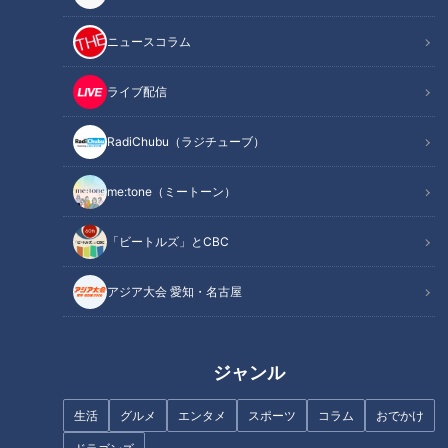
ニュースコラム
1
ライブ配信
RadiChubu（ラジチューブ）
me:tone（ミートーン）
「ビートルズ」とCBC
アジア大会 愛知・名古屋
ランキング
ジャンル
RANKING
生活
グルメ
エンタメ
スポーツ
コラム
おでかけ
24時間
週間
月間