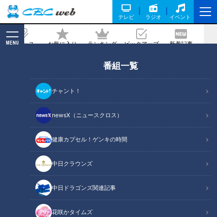
テレビ
ラジオ
イベント
MENU
ニュース
お気に入り
ランキング
ピックアップ
新着記事
CBC MAGAZINE
番組一覧
チャント！
newsX（ニュースクロス）
チャント！
身近な生活情報から芸能、どこよりも詳しい天気情報などなど、東
健康カプセル！ゲンキの時間
海3県にとことん寄り添う新しい報道・情報番組。毎週月～金曜 午
後3:49～5:50放送（金曜は午後4:50～5:50放送）。
中日クラウンズ
番組サイト
X（旧Twitter）
中日ドラゴンズ関連記事
Instagram
花咲かタイムズ