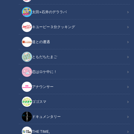
太田×石井のデララバ
戦後75年～「チャント！」特集
の記事一覧
カテゴリーを絞り込む
キユーピー３分クッキング
道との遭遇
ともだちたまご
恋はロケ中に！
戦争終結から28年もの間グ
アナウンサー
アム島で潜伏を続けていた
横井庄一さんが願い続けた
チャント！
ゴゴスマ
思い
戦後75年～「チャント！」
特集
2020/07/13 19:00
ドキュメンタリー
THE TIME,