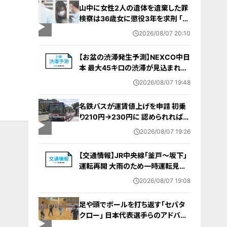
山中に女性2人の遺体を遺棄した罪
検察は36歳女に懲役3年を求刑 ｢遺
棄時に近くに居続けたこと自体が重
2026/08/07 20:10
要な寄与｣ 女は｢黙秘します｣弁護側
は無罪主張
【お盆の渋滞発生予測】NEXCO中日
本 最大45キロの渋滞が見込まれる
区間も… 中央道・東名・新東名・東名
2026/08/07 19:48
阪道・伊勢湾岸道・北陸道など 一覧
（8月7日～16日）
名鉄バスが運賃値上げを申請 初乗
り210円→230円に 認められれば
12月から全路線で平均1割程度の値
2026/08/07 19:26
上げへ 人件費増や燃料価格の高止
まりが理由
【交通情報】JR中央線「釜戸～坂下」
運転再開 大雨のため一時運転見合
わせ
2026/08/07 19:08
足や頭でボールを打ち返す｢セパタ
クロー｣ 日本代表選手らのアドバイ
ス受けて子どもたちが挑戦 愛知･北