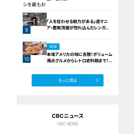
「人を狂わせる魅力がある」道マニ
ア・鹿取茂雄が惚れ込んだレンガの
8
9
橋梁とは？未公開の道3選
NEW
本場アメリカの味に舌鼓！ボリューム
10
満点グルメからレトロ史料館まで！
愛知・東海市の感動スポット3選
もっと見る
CBCニュース
CBC NEWS