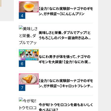
2
【全力！なにわ実験部～ナゴヤのギモ
ン、ガチ検証～】にんじんプリン
4
美味しさと栄養、ダブルでアップ！と
うもろこしのバター醤油炊き込みご
飯
なにわ男子が体を張って、ナゴヤの
ギモンを大調査！【全力！なにわ実験
6
部～ナゴヤのギモン、ガチ検証～】
5
【全力！なにわ実験部～ナゴヤのギモ
ン、ガチ検証～】キャロットフレンチ
7
ロースト
今が旬！トウモロコシを最もおいしく
食べるには？