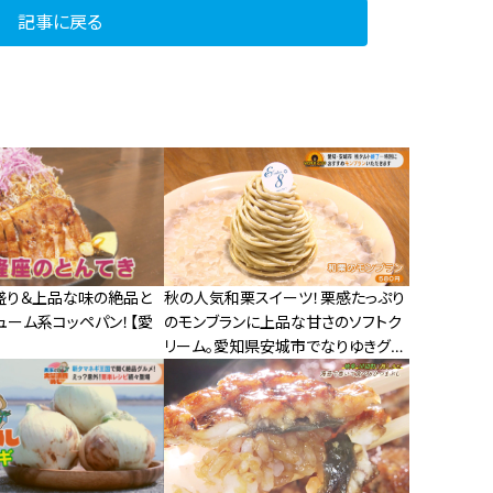
記事に戻る
盛り＆上品な味の絶品と
秋の人気和栗スイーツ！栗感たっぷり
ューム系コッペパン！【愛
のモンブランに上品な甘さのソフトク
リーム。愛知県安城市でなりゆきグル
メ旅