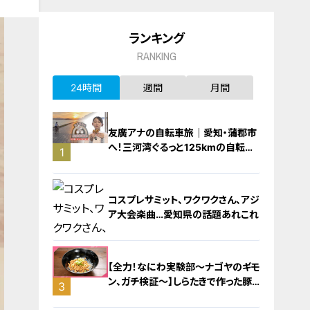
ランキング
RANKING
24時間
週間
月間
友廣アナの自転車旅｜愛知・蒲郡市
へ！三河湾ぐるっと125kmの自転車
1
旅！【チャント！特集】
コスプレサミット、ワクワクさん、アジ
ア大会楽曲…愛知県の話題あれこれ
【全力！なにわ実験部～ナゴヤのギモ
ン、ガチ検証～】しらたきで作った豚
3
バラミンチの油そば