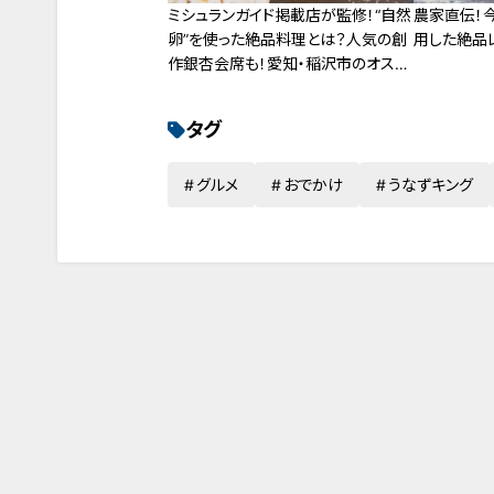
ミシュランガイド掲載店が監修！“自然
農家直伝！
卵”を使った絶品料理とは？人気の創
用した絶品
作銀杏会席も！愛知・稲沢市のオスス
メスポットをご紹介
タグ
グルメ
おでかけ
うなずキング