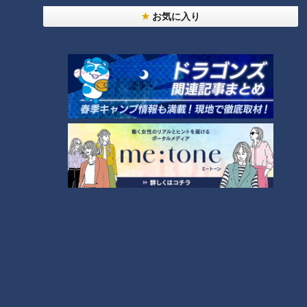
っと125kmの自転車旅！【チャント！特集】
7
お気に入り
5
6
脱水で血液ドロドロ!?『夏の脳梗塞』…命を守る運
命の分かれ道は？「脳梗塞」から身を守る方法
8
「人を狂わせる魅力がある」道マニア・鹿取茂雄が
惚れ込んだレンガの橋梁とは？未公開の道3選
9
「高血圧」たったこれだけ!?簡単に血圧を下げる方
法…3人の専門家に学ぶ！今日からできる高血圧対
10
策
もっと見る
CBCニュース