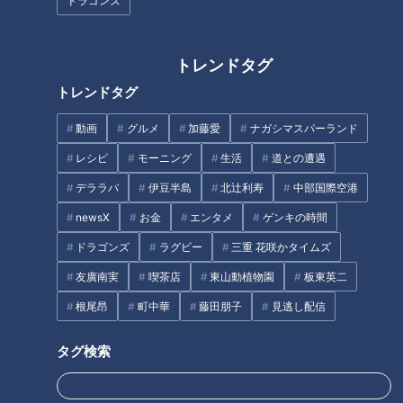
ドラゴンズ
トレンドタグ
歯もデコる時代へ。若者に人気
トレンドタグ
の「ティースジュエリー」とは
ほぼ５００円以下の無印良品 東
海地方初上陸の新業態！【家計
動画
グルメ
加藤愛
ナガシマスパーランド
お助けWEEK】
レシピ
モーニング
生活
道との遭遇
タグ
デララバ
伊豆半島
北辻利寿
中部国際空港
newsX
お金
エンタメ
ゲンキの時間
おでかけ
生活
うなずキング
愛知
ドラゴンズ
ラグビー
三重 花咲かタイムズ
花咲かタイムズ
友廣南実
喫茶店
東山動植物園
板東英二
根尾昂
町中華
藤田朋子
見逃し配信
タグ検索