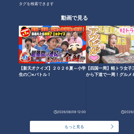
タグを検索できます
動画で見る
ランキング
【新天才クイズ】２０２６夏～小学
【四国一周】軽トラ女子
RANKING
生の〇×バトル！
から下道で一周！グルメ
イブ⑳
24時間
週間
月間
NEW
「心筋梗塞」生死の分かれ道は？…“夏の厳しい暑
1
2026/08/09 12:00
2026/
さ”もきっかけに！発症前のキケンなサインと対処
法
もっと見る
「すごい痩せましたね！」…世界一楽なスクワッ