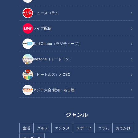
ニュースコラム
記事に戻る
ライブ配信
この記事を見たあなたへのおすすめ
RadiChubu（ラジチューブ）
me:tone（ミートーン）
驚き！祖母の想定外の「重ね着
「ビートルズ」とCBC
ファッション」
今が旬！栄養満点なレンコンを
簡単アレンジ「チーズガレッ
アジア大会 愛知・名古屋
ト」
ジャンル
足の裏から健康に！注目のエク
選んで楽しい！食べてヘルシ
ササイズ「トーガ」
ー！話題の「麻辣湯」
生活
グルメ
エンタメ
スポーツ
コラム
おでかけ