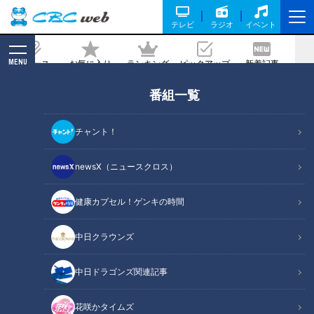
テレビ
ラジオ
イベント
MENU
ニュース
お気に入り
ランキング
ピックアップ
新着記事
CBC MAGAZINE
番組一覧
激安・高機能! 人気上昇中のファストフ
ァッション「ワークマン」の春夏コレク
チャント！
ション
newsX（ニュースクロス）
記事に戻る
健康カプセル！ゲンキの時間
中日クラウンズ
中日ドラゴンズ関連記事
花咲かタイムズ