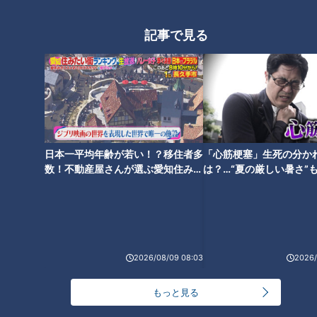
ト！？ダイエットのスペシャリストに学ぶ「無理な
2
くやせる方法」
記事で見る
「夏の脳梗塞」熱中症に似ている！？…生死の分か
れ道！経験者から学ぶ“発症時の身体の異変”
3
ＣＢＣ小川実桜アナ、呪術廻戦展で痛感した「自分
に一番遠い職業」
日本一平均年齢が若い！？移住者多
「心筋梗塞」生死の分か
数！不動産屋さんが選ぶ愛知住みた
は？…“夏の厳しい暑さ”
い街ランキング1位は？
に！発症前のキケンなサ
大学のサークルで増える？複数のスポーツを融合さ
法
せた「ピックルボール」
助かった命を守るには？熊本地震、初の災害関連死
2026/08/09 08:03
2026/
か
4
もっと見る
友廣アナの自転車旅｜愛知・蒲郡市へ！三河湾ぐる