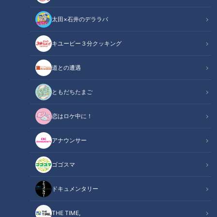
太田×石井のデララバ
キユーピー３分クッキング
道との遭遇
この記事の画像
（全9枚）
ともだちたまご
恋はロケ中に！
アナウンサー
ゴゴスマ
ドキュメンタリー
THE TIME,