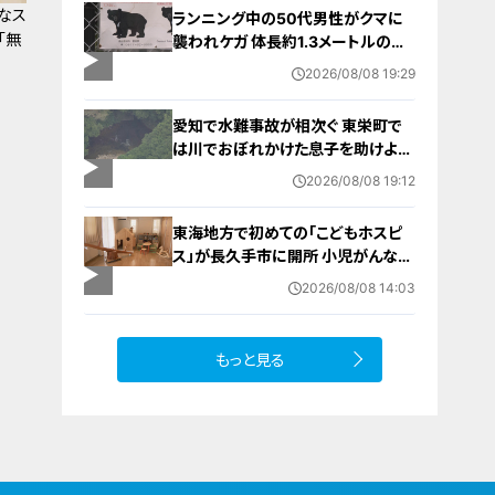
なス
ランニング中の50代男性がクマに
「無
襲われケガ 体長約1.3メートルのツ
キノワグマに腕や足をかまれる 「つ
2026/08/08 19:29
いに出たかなという感じ」と近隣住
人 東海地方で今年度初の人身被害
愛知で水難事故が相次ぐ 東栄町で
岐阜・高山市
は川でおぼれかけた息子を助けよう
とし父親が心肺停止の状態で搬送
2026/08/08 19:12
田原市ではサーフィン中に公務員の
男性（46）がおぼれ死亡
東海地方で初めての「こどもホスピ
ス」が長久手市に開所 小児がんなど
重い病気の子どもと家族を支える施
2026/08/08 14:03
設 利用料は無料 愛知の「長久手の
おうち」
もっと見る