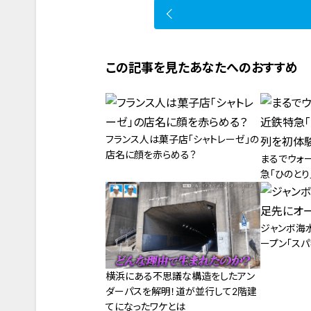
この記事を見たあなたへのおすすめ
フランス人は菓子店「シャトレーゼ」の
店名に顔を赤らめる？
まるでウォ
急「ひのと
ジャンボ海
ープン「スパ
横浜にある不思議な構造をしたアン
ダーパスを解明！道が並行して2階建
てになったワケとは