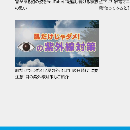
害がある娘の姿をYouTubeに配信し続ける家族
点下に！ 家電マ
の思い
電”使ってみると？
肌だけではダメ！？夏の外出は“目の日焼け”に要
注意！目の紫外線対策もご紹介