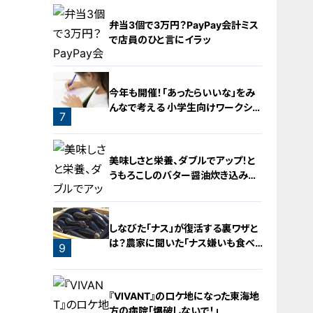
弁当3個で3万円？PayPay会計ミス
で店員のひと言にイラッ
今年も開催！「あったらいいな」をみ
んなで考える 小学生向けワークショ
7
ップを大府市で開催
6
美味しさと栄養、ダブルでアップ！と
うもろこしのバター醤油炊き込みご
飯
しなびた「ナス」が復活する裏ワザと
は？農家に聞いた「ナス嫌いも食べ
9
られる」アイデアレシピを大公開
8
『VIVANT』のロケ地になった東海地
方の病院「爆破しないで！」