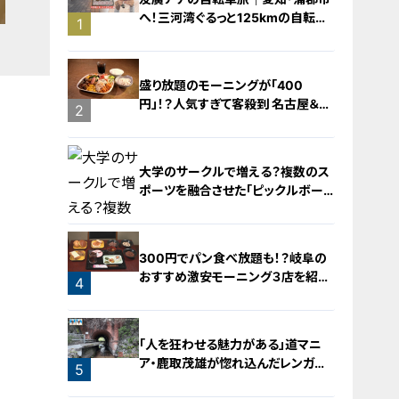
へ！三河湾ぐるっと125kmの自転車
1
旅！【チャント！特集】
盛り放題のモーニングが「400
円」！？人気すぎて客殺到 名古屋＆岐
2
阜の「激安モーニング」とは？
大学のサークルで増える？複数のス
ポーツを融合させた「ピックルボー
ル」
300円でパン食べ放題も！？岐阜の
おすすめ激安モーニング３店を紹
4
介！
3
「人を狂わせる魅力がある」道マニ
ア・鹿取茂雄が惚れ込んだレンガの
5
橋梁とは？未公開の道3選