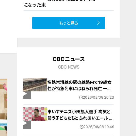
もっと見る
10
CBCニュース
CBC NEWS
名鉄常滑線の駅の線路内で19歳女
性が特急列車にはねられ死亡 一部
区間で一時運転見合わせに お盆休
2026/08/08 20:23
みで空港へ向かう旅行客に影響 愛
知・知多市
車いすテニス小田凱人選手 病気と
闘う子どもたちとふれあいエール ス
ポーツの楽しさ伝える 名古屋・緑区
2026/08/08 19:49