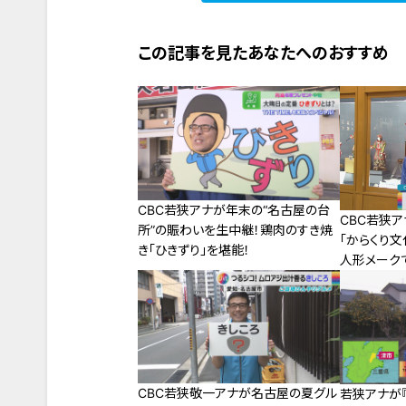
この記事を見たあなたへのおすすめ
CBC若狭アナが年末の“名古屋の台
CBC若狭
所”の賑わいを生中継！鶏肉のすき焼
「からくり文
き「ひきずり」を堪能！
人形メーク
CBC若狭敬一アナが名古屋の夏グル
若狭アナが『T