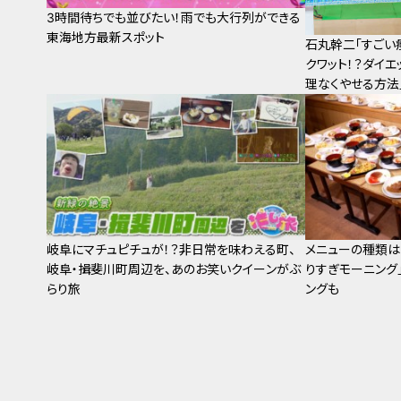
3時間待ちでも並びたい！雨でも大行列ができる
東海地方最新スポット
石丸幹二「すごい
クワット！？ダイエ
理なくやせる方法
岐阜にマチュピチュが！？非日常を味わえる町、
メニューの種類は2
岐阜・揖斐川町周辺を、あのお笑いクイーンがぶ
りすぎモーニング
らり旅
ングも