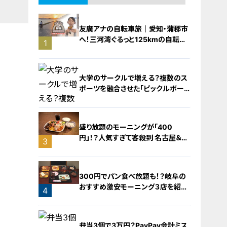
友廣アナの自転車旅｜愛知・蒲郡市
へ！三河湾ぐるっと125kmの自転車
1
旅！【チャント！特集】
大学のサークルで増える？複数のス
ポーツを融合させた「ピックルボー
ル」
盛り放題のモーニングが「400
円」！？人気すぎて客殺到 名古屋＆岐
3
阜の「激安モーニング」とは？
2
300円でパン食べ放題も！？岐阜の
おすすめ激安モーニング３店を紹
4
介！
弁当3個で3万円？PayPay会計ミス