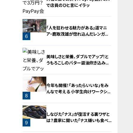
で店員のひと言にイラッ
「人を狂わせる魅力がある」道マニ
ア・鹿取茂雄が惚れ込んだレンガの
6
橋梁とは？未公開の道3選
5
美味しさと栄養、ダブルでアップ！と
うもろこしのバター醤油炊き込みご
飯
今年も開催！「あったらいいな」をみ
んなで考える 小学生向けワークショ
8
ップを大府市で開催
7
しなびた「ナス」が復活する裏ワザと
は？農家に聞いた「ナス嫌いも食べ
9
られる」アイデアレシピを大公開