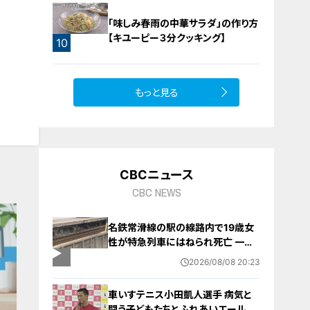
「味しみ春雨の中華サラダ」の作り方
【キユーピー３分クッキング】
10
もっと見る
CBCニュース
CBC NEWS
名鉄常滑線の駅の線路内で19歳女
性が特急列車にはねられ死亡 一部
区間で一時運転見合わせに お盆休
2026/08/08 20:23
みで空港へ向かう旅行客に影響 愛
知・知多市
車いすテニス小田凱人選手 病気と
闘う子どもたちとふれあいエール ス