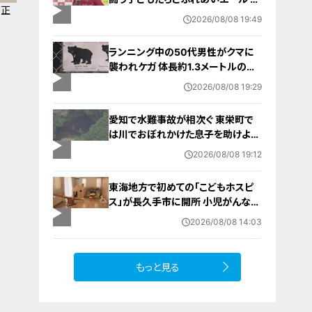
？正
ポーツの楽しさ伝える 名古屋・緑区
2026/08/08 19:49
ランニング中の50代男性がクマに
襲われケガ 体長約1.3メートルのツ
キノワグマに腕や足をかまれる 「つ
2026/08/08 19:29
いに出たかなという感じ」と近隣住
人 東海地方で今年度初の人身被害
愛知で水難事故が相次ぐ 東栄町で
岐阜・高山市
は川でおぼれかけた息子を助けよう
とし父親が心肺停止の状態で搬送
2026/08/08 19:12
田原市ではサーフィン中に公務員の
男性（46）がおぼれ死亡
東海地方で初めての「こどもホスピ
ス」が長久手市に開所 小児がんなど
重い病気の子どもと家族を支える施
2026/08/08 14:03
設 利用料は無料 愛知の「長久手の
おうち」
もっと見る