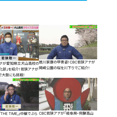
徳川家康の甲冑姿！CBC若狭アナが
アナが愛知県立犬山高校の
岡崎公園の桜を川下りでご紹介！
化部」を紹介！若狭アナが
で大鼓にも挑戦！
CBC若狭アナが「岐阜県・飛騨高山
HE TIME,』中継でぶら