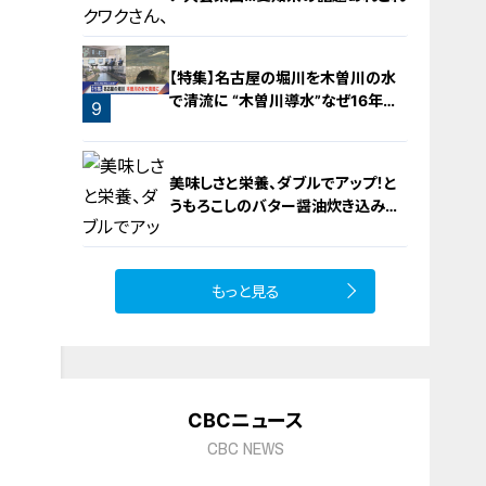
【特集】名古屋の堀川を木曽川の水
で清流に “木曽川導水”なぜ16年ぶ
9
り？【newsX】
8
美味しさと栄養、ダブルでアップ！と
うもろこしのバター醤油炊き込みご
飯
もっと見る
10
CBCニュース
CBC NEWS