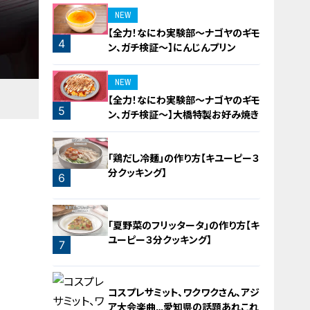
NEW
【全力！なにわ実験部～ナゴヤのギモ
4
ン、ガチ検証～】にんじんプリン
NEW
【全力！なにわ実験部～ナゴヤのギモ
5
ン、ガチ検証～】大橋特製お好み焼き
「鶏だし冷麺」の作り方【キユーピー３
分クッキング】
6
「夏野菜のフリッタータ」の作り方【キ
ユーピー３分クッキング】
7
コスプレサミット、ワクワクさん、アジ
ア大会楽曲…愛知県の話題あれこれ