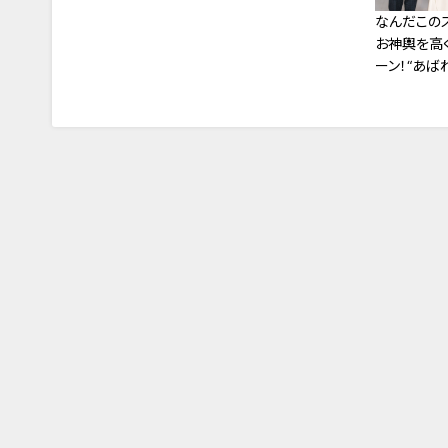
なんだこの
お神輿を高
ーン！“あば