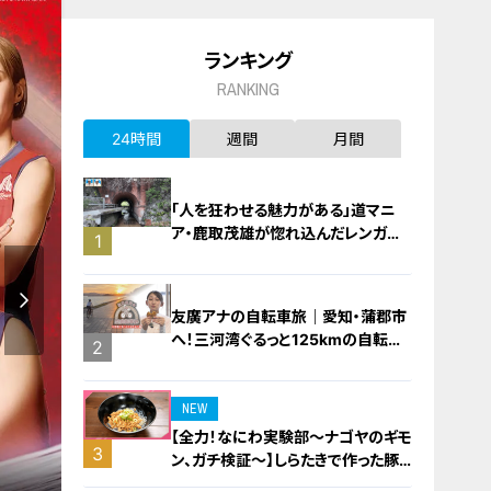
ランキング
RANKING
24時間
週間
月間
「人を狂わせる魅力がある」道マニ
ア・鹿取茂雄が惚れ込んだレンガの
1
橋梁とは？未公開の道3選
友廣アナの自転車旅｜愛知・蒲郡市
へ！三河湾ぐるっと125kmの自転車
2
旅！【チャント！特集】
NEW
【全力！なにわ実験部～ナゴヤのギモ
3
ン、ガチ検証～】しらたきで作った豚
バラミンチの油そば