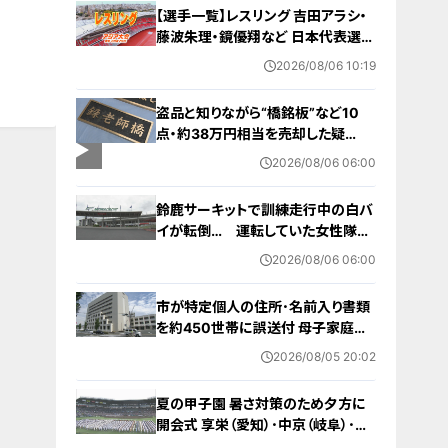
【選手一覧】レスリング 吉田アラシ・
藤波朱理・鏡優翔など 日本代表選手
【アジア大会 愛知･名古屋 2026】
2026/08/06 10:19
盗品と知りながら“橋銘板”など10
点・約38万円相当を売却した疑
い… 無職の男（63）を逮捕 「知り
2026/08/06 06:00
ませんでした」と容疑否認
鈴鹿サーキットで訓練走行中の白バ
イが転倒… 運転していた女性隊員
（20代）が頭を打つなどして重傷
2026/08/06 06:00
白バイ歴は約4か月 今月末のイベ
ントに参加予定
市が特定個人の住所･名前入り書類
を約450世帯に誤送付 母子家庭が
医療助成費受ける更新手続きの“見
2026/08/05 20:02
本” 何らかの理由でマスキングでき
ず… 愛知・蒲郡市
夏の甲子園 暑さ対策のため夕方に
開会式 享栄（愛知）･中京（岐阜）･三
重（三重）の球児たちも晴れやかな表