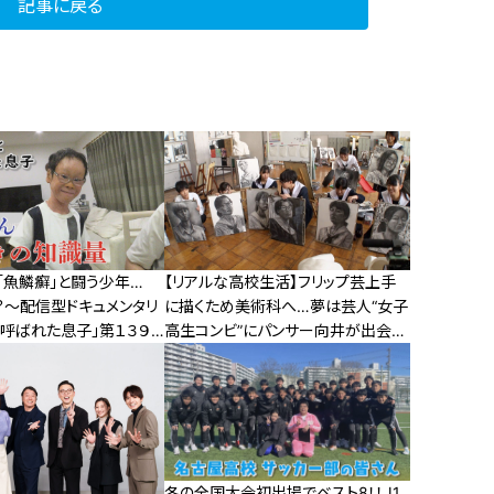
記事に戻る
「魚鱗癬」と闘う少年…
【リアルな高校生活】フリップ芸上手
？～配信型ドキュメンタリ
に描くため美術科へ…夢は芸人“女子
と呼ばれた息子」第１３９
高生コンビ”にパンサー向井が出会っ
た！
冬の全国大会初出場でベスト8！！J1