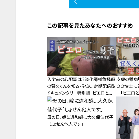
この記事を見たあなたへのおすすめ
入学前の心配事は？道化師様魚鱗癬
皮膚の難病
の賀久くんを知る・学ぶ…定期配信型
○○博士に
ドキュメンタリー特別編「ピエロと呼
ー「ピエロ
ばれた息子」
話
母の日、嫁に違和感…大久保佳代子
「しょせん他人です」