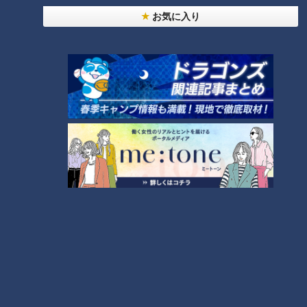
大学のサークルで増える？複数のスポーツを融合さ
お気に入り
せた「ピックルボール」
「すごい痩せましたね！」…世界一楽なスクワッ
ト！？ダイエットのスペシャリストに学ぶ「無理な
4
くやせる方法」
2
「夏の脳梗塞」熱中症に似ている！？…生死の分か
れ道！経験者から学ぶ“発症時の身体の異変”
5
3
友廣アナの自転車旅｜愛知・蒲郡市へ！三河湾ぐる
っと125kmの自転車旅！【チャント！特集】
6
師匠は鶴瓶。笑福亭鉄瓶が語る弟子入りまでの苦難