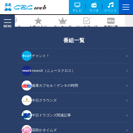
テレビ
ラジオ
イベント
MENU
ニュース
お気に入り
ランキング
ピックアップ
新着記事
CBC MAGAZINE
番組一覧
【太田×石井のデララバ】愛知岐阜三重
1000人に聞いた！好きな駄菓子ベスト
チャント！
10！
newsX（ニュースクロス）
記事に戻る
健康カプセル！ゲンキの時間
中日クラウンズ
中日ドラゴンズ関連記事
花咲かタイムズ