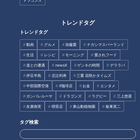
ドラゴンズ
約1000本。大学生がシャープペ
トレンドタグ
ンシル博物館をオープン
トレンドタグ
「肉巻き野菜のせいろ蒸し」の
作り方【キユーピー３分クッキ
動画
グルメ
加藤愛
ナガシマスパーランド
ング】
生活
レシピ
モーニング
愛されフード
タグ
道との遭遇
newsX
ゲンキの時間
デララバ
伊豆半島
北辻利寿
三重 花咲かタイムズ
動画
名古屋めし
太田光
石井亮次
駄菓子
中部国際空港
if珈琲店
お金
エンタメ
ガンバレルーヤ
ドラゴンズ
ラグビー
三上悠亜
オススメ関連コンテンツ
友廣南実
喫茶店
東山動植物園
板東英二
タグ検索