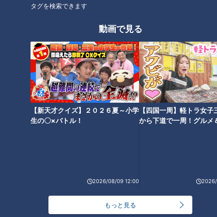
タグを検索できます
太田光 人生餃子の皿台湾を食
生放送！デララバ大相撲！力士
動画で見る
す！【デララバあさって生放送
が好きな名古屋めし２時間ＳＰ
２時間SP】
【新天才クイズ】２０２６夏～小学
【四国一周】軽トラ女子
キュウ 生放送後トーク！新ギ
生放送後！キュウ 受け継がれる
生の〇×バトル！
から下道で一周！グルメ
ャグも！【トークライブチケッ
太田光マインド！【トークライ
イブ⑳
ト発売中】
ブチケット発売中】
2026/08/09 12:00
2026/
もっと見る