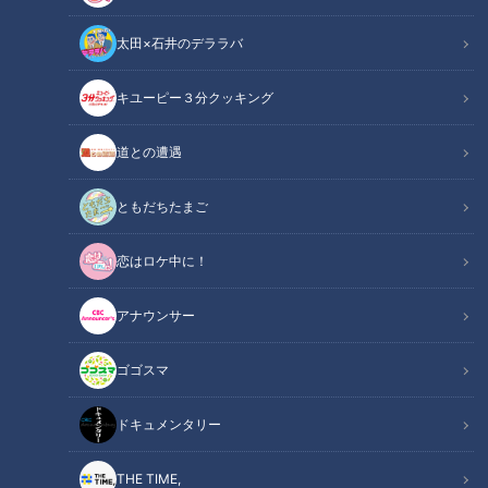
太田×石井のデララバ
キユーピー３分クッキング
【太田×石井のデララバ】愛知岐阜三重1000人に聞いた！好きな駄菓子
道との遭遇
ベスト10！
ともだちたまご
この記事の画像
（全1枚）
恋はロケ中に！
アナウンサー
ゴゴスマ
記事に戻る
ドキュメンタリー
この記事を見たあなたへのおすすめ
THE TIME,