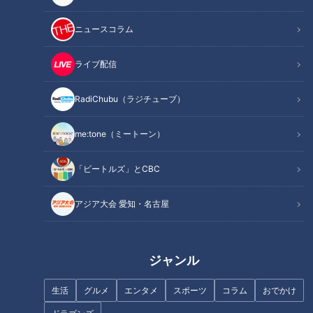
ニュースコラム
ライブ配信
乗り物酔いが解消！ジェットコ
ースターも平気になれる方法
RadiChubu（ラジチューブ）
ナガシマジャンボ海水プールの
は？
秘密！大波は1枚の鉄板で起こし
me:tone（ミートーン）
ていた！？家族でお出かけした
い夏スポットに完全密着！（前
編）
「ビートルズ」とCBC
「初音ミクV6」はこれまでのミ
アジア大会 愛知・名古屋
クとどう違う？
学校のプールが姿を消してい
ジャンル
く？時代の波が浮き彫りにした
３つの理由
生活
グルメ
エンタメ
スポーツ
コラム
おでかけ