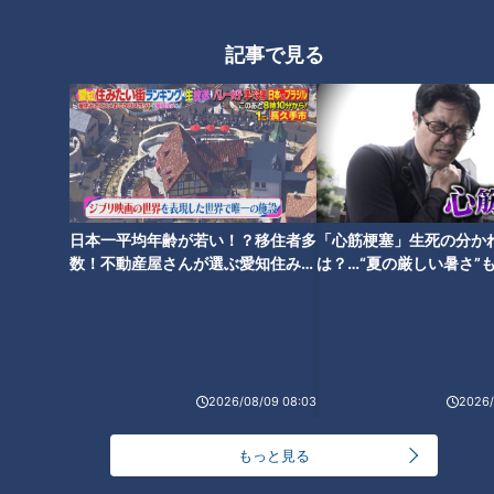
記事で見る
ランキング
RANKING
24時間
週間
月間
日本一平均年齢が若い！？移住者多
「心筋梗塞」生死の分か
数！不動産屋さんが選ぶ愛知住みた
は？…“夏の厳しい暑さ”
い街ランキング1位は？
に！発症前のキケンなサ
NEW
法
「心筋梗塞」生死の分かれ道は？…“夏の厳しい暑
1
さ”もきっかけに！発症前のキケンなサインと対処
法
NEW
2026/08/09 08:03
2026/
モーニング娘。‘26井上春華がハロメンで仲良くし
たいと思っている人は？
もっと見る