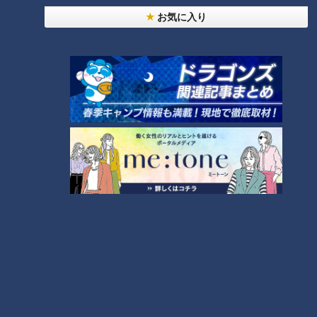
～】キャロットフレンチロースト
8
お気に入り
【全力！なにわ実験部～ナゴヤのギモン、ガチ検証
～】赤味噌を使ったミルフィーユ味噌トンカツ
9
7
中村彩賀の10000歩お宝さがし｜グルメ＆名所！
雨の三重・四日市市でお宝探し【チャント！特集】
10
もっと見る
CBCニュース
CBC NEWS
週末は広く晴れ 山間部を中心に急な雨も きょうは
天気不安定… 所々で雨予想 愛知･名古屋･岐阜･三重
の天気予報（8/7 昼）