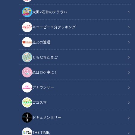
太田×石井のデララバ
キユーピー３分クッキング
CBCテレビ『チャント！』いただきます！ほぼ地元だけ 愛されFOOD
道との遭遇
この記事の画像
（全8枚）
ともだちたまご
恋はロケ中に！
アナウンサー
ゴゴスマ
ドキュメンタリー
記事に戻る
THE TIME,