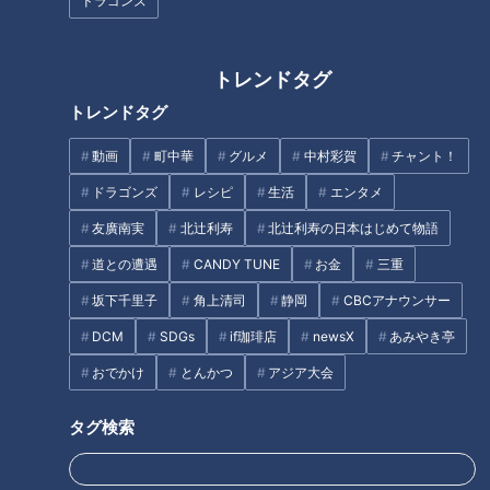
ドラゴンズ
安藤渚七直伝！公開生放送を
100倍楽しむための心得
ＣＢＣ小川実桜アナ、盛れたは
トレンドタグ
ずのアジア大会ポスターに思わ
トレンドタグ
ぬ落とし穴
タグ
動画
町中華
グルメ
中村彩賀
チャント！
ドラゴンズ
レシピ
生活
エンタメ
動画
グルメ
チャント！
愛されFOOD
松本道弥
友廣南実
北辻利寿
北辻利寿の日本はじめて物語
道との遭遇
CANDY TUNE
お金
三重
坂下千里子
角上清司
静岡
CBCアナウンサー
DCM
SDGs
if珈琲店
newsX
あみやき亭
おでかけ
とんかつ
アジア大会
タグ検索