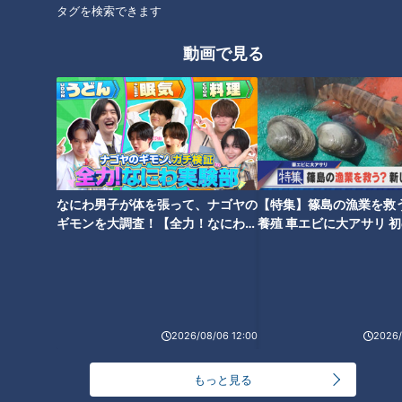
タグを検索できます
動画で見る
ランキング
RANKING
24時間
週間
月間
なにわ男子が体を張って、ナゴヤの
【特集】篠島の漁業を救
友廣アナの自転車旅｜愛知・蒲郡市へ！三河湾ぐる
ギモンを大調査！【全力！なにわ実
養殖 車エビに大アサリ 
っと125kmの自転車旅！【チャント！特集】
験部～ナゴヤのギモン、ガチ検証
【newsX】
1
～】
コスプレサミット、ワクワクさん、アジア大会楽
曲…愛知県の話題あれこれ
2026/08/06 12:00
2026/
もっと見る
【全力！なにわ実験部～ナゴヤのギモン、ガチ検証