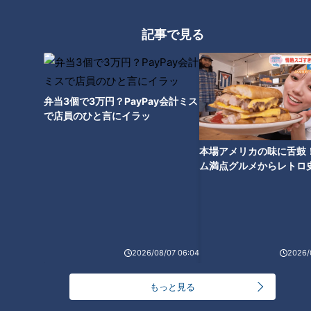
～】にんじんプリン
3
記事で見る
【全力！なにわ実験部～ナゴヤのギモン、ガチ検証
～】しらたきで作った豚バラミンチの油そば
4
2
弁当3個で3万円？PayPay会計ミス
なにわ男子が体を張って、ナゴヤのギモンを大調
で店員のひと言にイラッ
査！【全力！なにわ実験部～ナゴヤのギモン、ガチ
5
検証～】
本場アメリカの味に舌鼓
ム満点グルメからレトロ
「人を狂わせる魅力がある」道マニア・鹿取茂雄が
で！愛知・東海市の感動
惚れ込んだレンガの橋梁とは？未公開の道3選
6
選
美味しさと栄養、ダブルでアップ！とうもろこしの
バター醤油炊き込みご飯
2026/08/07 06:04
2026/
もっと見る
【全力！なにわ実験部～ナゴヤのギモン、ガチ検証