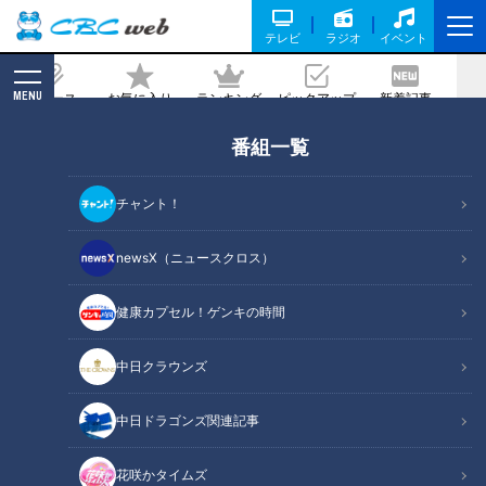
テレビ
ラジオ
イベント
MENU
ニュース
お気に入り
ランキング
ピックアップ
新着記事
CBC MAGAZINE
番組一覧
新人アナが愛知県豊橋市で、地元に愛さ
れる人気メニューを全力で紹介！
チャント！
記事に戻る
newsX（ニュースクロス）
健康カプセル！ゲンキの時間
中日クラウンズ
中日ドラゴンズ関連記事
花咲かタイムズ