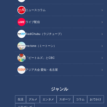
ニュースコラム
この記事を見たあなたへのおすすめ
ライブ配信
RadiChubu（ラジチューブ）
安藤渚七、10年憧れた『君の名
フランス人は菓子店「シャトレ
は。』の聖地で言葉を失う
ーゼ」の店名に顔を赤らめる？
me:tone（ミートーン）
「ビートルズ」とCBC
アジア大会 愛知・名古屋
"おしゃれ番長"ＣＢＣアナが惚
れた、野球のグラブから生まれ
中村彩賀の10000歩お宝さがし
たミニトート
｜IGアリーナ周辺でお宝スポッ
ジャンル
ト探し！【チャント！特集】
生活
グルメ
エンタメ
スポーツ
コラム
おでかけ