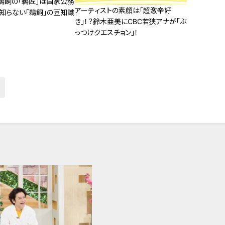
鵜飼の「鵜匠」は国家公務
アーティストの素顔は「超激辛好
と知らない「鵜飼」の豆知識
き」！？鈴木亜美にCBC若狭アナが「ぶ
っつけクエスチョン」！