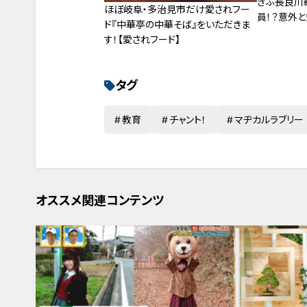
ぎふ長良川
ほぼ岐阜・多治見市だけ愛されフー
員！？意外
ド『中華亭の中華そば』をいただきま
す！【愛されフード】
タグ
教育
チャント！
マヂカルラブリー
オススメ関連コンテンツ