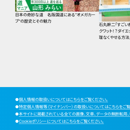
日本の奇妙な道 名阪国道にある“オメガカー
ブ"の歴史とその魅力
石丸幹二「すごい
クワット！？ダイエ
理なくやせる方法
●
個人情報の取扱いについてはこちらをご覧ください。
●
特定個人情報等（マイナンバー）の取扱いについてはこちらをご覧
●
本サイトに掲載されている全ての画像、文章、データの無断転用、
●
Cookieポリシーについてはこちらをご覧ください。