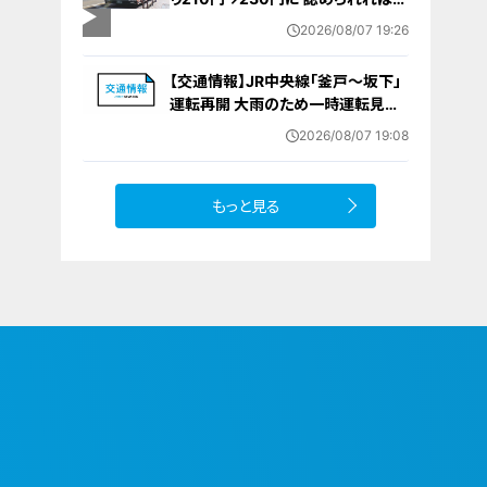
12月から全路線で平均1割程度の値
2026/08/07 19:26
上げへ 人件費増や燃料価格の高止
まりが理由
【交通情報】JR中央線「釜戸～坂下」
運転再開 大雨のため一時運転見合
わせ
2026/08/07 19:08
もっと見る