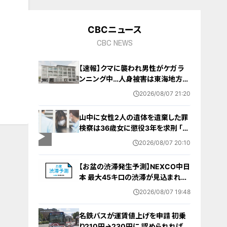
9
CBCニュース
CBC NEWS
【速報】クマに襲われ男性がケガ ラ
ンニング中…人身被害は東海地方で
今シーズン初めて 岐阜県高山市
2026/08/07 21:20
山中に女性2人の遺体を遺棄した罪
検察は36歳女に懲役3年を求刑 ｢遺
棄時に近くに居続けたこと自体が重
2026/08/07 20:10
要な寄与｣ 女は｢黙秘します｣弁護側
は無罪主張
【お盆の渋滞発生予測】NEXCO中日
本 最大45キロの渋滞が見込まれる
区間も… 中央道・東名・新東名・東名
2026/08/07 19:48
阪道・伊勢湾岸道・北陸道など 一覧
（8月7日～16日）
名鉄バスが運賃値上げを申請 初乗
り210円→230円に 認められれば