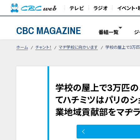
テレビ
ラジオ
イベント・
CBC MAGAZINE
番組一覧
ジ
ホーム
チャント！
マヂ学校に向かいます
学校の屋上で3万匹
学校の屋上で3万匹の
てハチミツはパリのシ
業地域貢献部をマヂラ