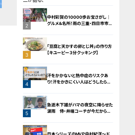
中村彩賀の10000歩お宝さがし｜
グルメ＆名所！雨の三重・四日市市で
1
2
お宝探し【チャント！特集】
「豆腐と天かすの卵とじ丼」の作り方
【キユーピー３分クッキング】
3
汗をかかないと熱中症のリスクあ
り！汗をかきにくい人はどうしたらい
4
いの？
急逝木下雄がハマの夜空に降らせた
涙雨 侍・井端コーチが今だから明
5
かす“ドラ大野雄起用法”秘話
日本シリーズのＭＶＰ中村紀洋～ド