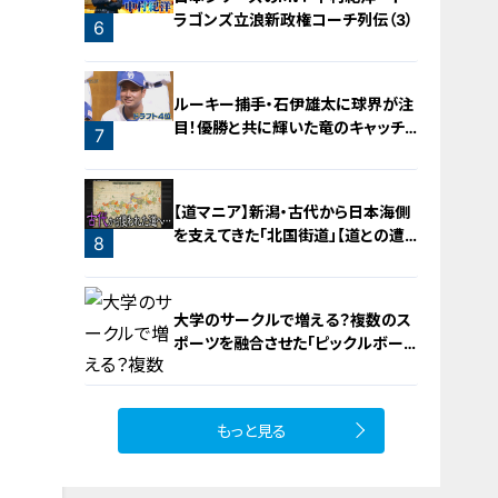
ラゴンズ立浪新政権コーチ列伝（3）
6
ルーキー捕手・石伊雄太に球界が注
目！優勝と共に輝いた竜のキャッチャ
7
ー列伝
【道マニア】新潟・古代から日本海側
を支えてきた「北国街道」【道との遭
8
遇】
大学のサークルで増える？複数のス
ポーツを融合させた「ピックルボー
ル」
もっと見る