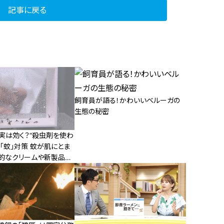
記事に戻る
飼育員が語る！かわいいベルーガの
生態の秘密
実は効く？“殺虫剤を使わ
「蚊」対策 蚊が肌にとま
的なクリームや新製品の