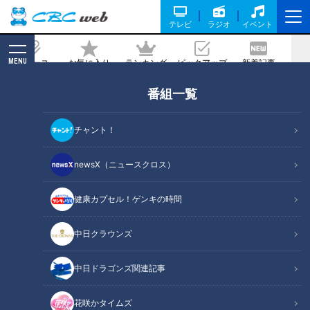
テレビ
ラジオ
イベント
MENU
ニュース
お気に入り
ランキング
ピックアップ
新着記事
CBC MAGAZINE
番組一覧
母ちゃんも疲れ気味！？コロナが怖く
て…続ける自主休園の日々は。CBCテレ
チャント！
ビ定期配信型ドキュメンタリー「ピエロ
と呼ばれた息子」第４５話
newsX（ニュースクロス）
健康カプセル！ゲンキの時間
記事に戻る
中日クラウンズ
中日ドラゴンズ関連記事
花咲かタイムズ