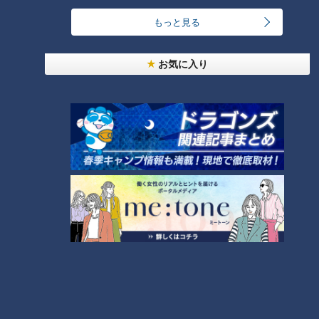
24時間
週間
月間
もっと見る
お気に入り
「人を狂わせる魅力がある」道マニア・鹿取茂雄が
惚れ込んだレンガの橋梁とは？未公開の道3選
1
友廣アナの自転車旅｜愛知・蒲郡市へ！三河湾ぐる
っと125kmの自転車旅！【チャント！特集】
2
NEW
【全力！なにわ実験部～ナゴヤのギモン、ガチ検証
3
～】しらたきで作った豚バラミンチの油そば
NEW
【全力！なにわ実験部～ナゴヤのギモン、ガチ検証
4
～】にんじんプリン