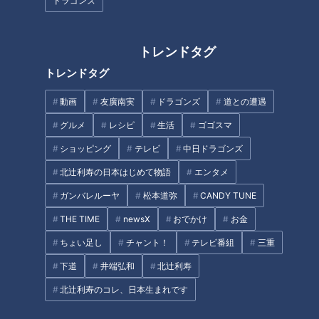
ドラゴンズ
す！」ソーシャルディスタンス
「ピエロと呼ばれた息子」第
指導で「逆上がり」に挑戦！
106話
トレンドタグ
トレンドタグ
【大家族内の感染症の広がり
「梅雨型熱中症」命を落としか
動画
友廣南実
ドラゴンズ
道との遭遇
方】予防は一体…！？
ねない病にも…汗と湿度をコン
グルメ
レシピ
生活
ゴゴスマ
トロール！梅雨時期の「熱中
症」対策【医学博士 伊藤敏孝】
ショッピング
テレビ
中日ドラゴンズ
タグ
北辻利寿の日本はじめて物語
エンタメ
動画
ドキュメンタリー
WEB限定
ガンバレルーヤ
松本道弥
CANDY TUNE
THE TIME
newsX
おでかけ
お金
ピエロと呼ばれた息子
ちょい足し
チャント！
テレビ番組
三重
下道
井端弘和
北辻利寿
オススメ関連コンテンツ
北辻利寿のコレ、日本生まれです