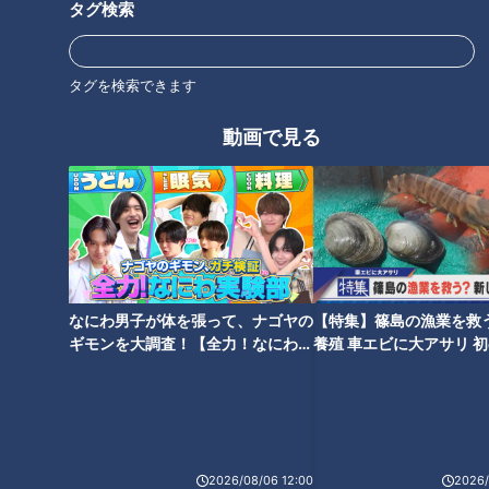
タグ検索
タグを検索できます
【次の動画】【ピエロの父の育
【前の動画】“風邪”で入院した
動画で見る
児】父が頭を隠す理由は？賀久
ことも…免疫力が弱いので“コロ
くんは頭のかゆみとも闘う日々
ナ重症化”が心配です！ CBCテ
…CBCテレビ定期配信型 CBCド
レビ 定期配信型 ドキュメンタ
キュメンタリー「ピエロと呼ば
リー「ピエロと呼ばれた息子」
れた息子」第４６話
第４４話
なにわ男子が体を張って、ナゴヤの
【特集】篠島の漁業を救
実名と仮名…そして“ピエロ” 呼
賀久くんの両親に聞いてみたい
ギモンを大調査！【全力！なにわ実
養殖 車エビに大アサリ 
び名が複数のワケは…？ CBCテ
こと。今回は‥ゆったり配信！
験部～ナゴヤのギモン、ガチ検証
【newsX】
レビ定期配信型ドキュメンタリ
「ピエロと呼ばれた息子」書籍
～】
ー「ピエロと呼ばれた息子」第
化のワケ…CBCテレビ定期配信
４３話
型ドキュメンタリー「道化師様
魚鱗癬」第４２話 CBCドキュ
2026/08/06 12:00
2026/
メンタリー