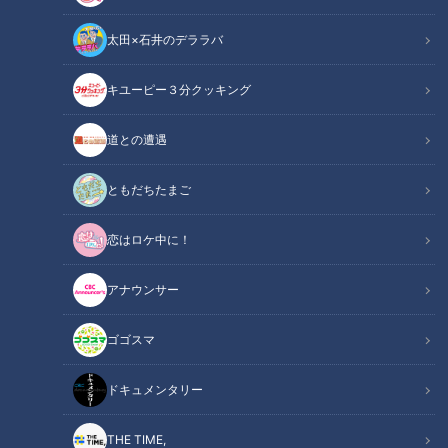
太田×石井のデララバ
キユーピー３分クッキング
道との遭遇
母ちゃんも疲れ気味！？コロナが怖くて…続ける自主休園の日々は。
CBCテレビ定期配信型ドキュメンタリー「ピエロと呼ばれた息子」第４
ともだちたまご
５話
恋はロケ中に！
この記事の画像
（全1枚）
アナウンサー
ゴゴスマ
ドキュメンタリー
記事に戻る
THE TIME,