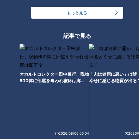
もっと見る
「賀久くん５歳の冬」と「華那
さん１９歳の冬」30万人に1人
の皮膚の難病 ドキュメンタリー
記事で見る
「ピエロと呼ばれた息子」 CBC
ドキュメンタリー
オカルトコレクター田中俊行、呪物
「肉は健康に悪い」は嘘
600体に部屋を奪われ寝床は廊
幸せに感じる物質が出る
下？
ランキング
2026/08/06 06:04
2026/
RANKING