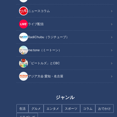
この記事を見たあなたへのおすすめ
ニュースコラム
ライブ配信
RadiChubu（ラジチューブ）
me:tone（ミートーン）
スジナシ【吉田智則】社長に啖
名物のタコが取れない？海水温
呵を切るも…未練タラタラ
上昇で｢死活問題｣に…21歳の漁
師が仕掛けるブランド化戦略
「ビートルズ」とCBC
アジア大会 愛知・名古屋
ジャンル
新型コロナウイルスの影響で練
難病の子どもを持つ親は働きづ
習できず“逆上がりができない”…
らい？身体のケアに追われる
生活
グルメ
エンタメ
スポーツ
コラム
おでかけ
先生「今日できるようになりま
日々～配信型ドキュメンタリー