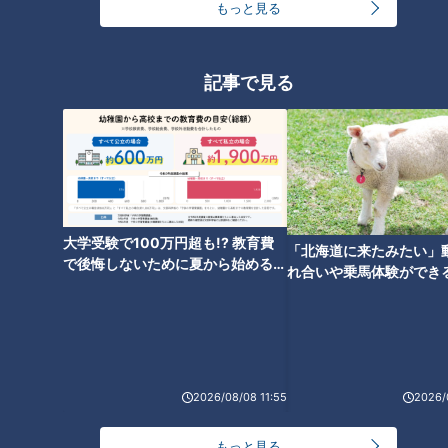
もっと見る
道化師様魚鱗癬と闘う親子 母
親に講演会の依頼。マスク姿の
息子も元気いっぱい！ ピエロと
記事で見る
呼ばれた息子 定期配信型ドキ
ュメンタリー 第9話
大学受験で100万円超も!? 教育費
「北海道に来たみたい」
で後悔しないために夏から始めるお
れ合いや乗馬体験ができ
金の準備術とは
ススメ！不動産屋さんが
とは
ランキング
2026/08/08 11:55
2026/
RANKING
もっと見る