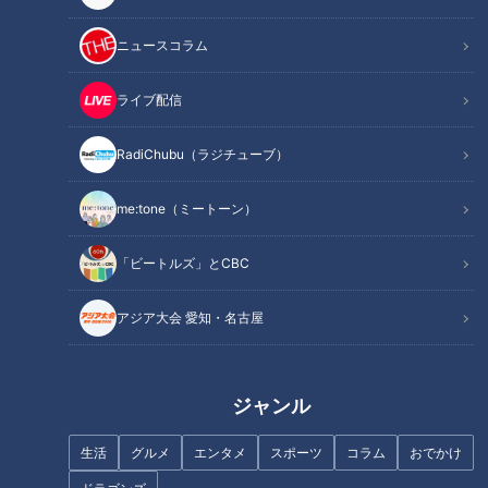
ニュースコラム
ライブ配信
RadiChubu（ラジチューブ）
【皮膚の難病と闘う】祖父母も
地下鉄駅のつばめたちが連れて
一緒に…賀久くんの旅行先は…
行ってくれた『幸福な王子』へ
me:tone（ミートーン）
配信型ドキュメンタリー「ピエ
の懐かしき旅
ロと呼ばれた息子」第112話
「ビートルズ」とCBC
アジア大会 愛知・名古屋
【DIYの達人】11人大家族ママ
片桐はいり【スジナシ】常連客
ジャンル
が酷暑の中のリフォーム作業！
の不器用なプロポーズに店員
は…！？
生活
グルメ
エンタメ
スポーツ
コラム
おでかけ