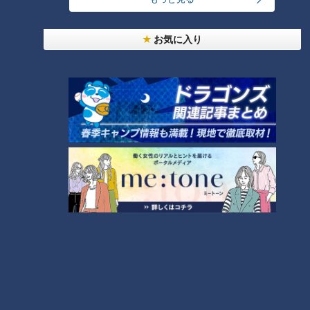
24時間
週間
月間
お気に入り
友廣アナの自転車旅｜愛知・蒲郡市へ！三河湾ぐる
っと125kmの自転車旅！【チャント！特集】
1
大学のサークルで増える？複数のスポーツを融合さ
せた「ピックルボール」
「人を狂わせる魅力がある」道マニア・鹿取茂雄が
惚れ込んだレンガの橋梁とは？未公開の道3選
3
美味しさと栄養、ダブルでアップ！とうもろこしの
バター醤油炊き込みご飯
2
弁当3個で3万円？PayPay会計ミスで店員のひと言