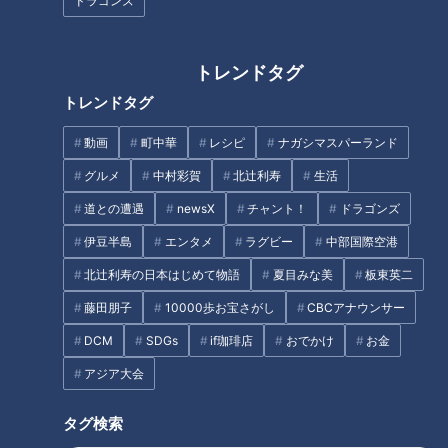
ドラゴンズ
トレンドタグ
トレンドタグ
どの魚や海獣よりもインパク
【学級選択】来春、小学生にな
ト…水族館に現れた“お魚王
る息子が通う学級は…ピエロの
動画
町中華
レシピ
ナガシマスパーランド
子”にミキ困惑「多分家帰ったら
母の胸の内～CBCテレビ定期配
グルメ
中村彩賀
北辻利寿
生活
彼で頭が一杯になってる」
信型ドキュメンタリー「ピエロ
タグ
と呼ばれた息子」第５５話
道との遭遇
newsX
チャント！
ドラゴンズ
#CBCドキュメンタリー
伊豆半島
エンタメ
ラグビー
中部国際空港
動画
ドキュメンタリー
WEB限定
北辻利寿の日本はじめて物語
夏目みな美
板東英二
ピエロと呼ばれた息子
藤田朋子
10000歩お宝さがし
CBCアナウンサー
DCM
SDGs
if珈琲店
おでかけ
お金
アジア大会
オススメ関連コンテンツ
タグ検索