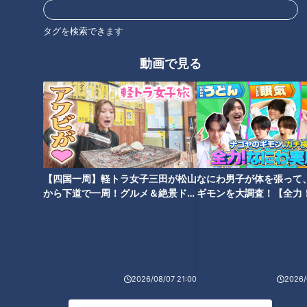
タグを検索できます
【次の動画】保湿は続けなけれ
【前の動画】きょうは歌って踊
動画で見る
ばなりません 幼稚園に持参す
ります！ ピエロと呼ばれた息子
る５つの容器の中身は…道化師
定期配信型ドキュメンタリー 第
様魚鱗癬定期配信型ドキュメン
12話
タリー 第１４話
【四国一周】軽トラ女子三田が松山
なにわ男子が体を張って
から下道で一周！グルメ＆絶景ドラ
ギモンを大調査！【全力
ピエロと呼ばれた息子がドラム
“かゆみ”が出にくい菓子を道化
イブ⑳
験部～ナゴヤのギモン、
に挑戦！ 道化師様魚鱗癬の男の
師様魚鱗癬の息子に…定期配信
～】
子 １歳の頃の映像も 定期配信
型ドキュメンタリー 第10話
型ドキュメンタリー 第11話
2026/08/07 21:00
2026/