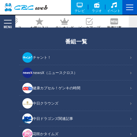
テレビ
ラジオ
イベント
MENU
ニュース
お気に入り
ランキング
ピックアップ
新着記事
CBC MAGAZINE
番組一覧
【ピエロの父】とうちゃんが寝かしつけ
魚鱗癬の息子に寄り添う育児日記定期配
チャント！
信型ドキュメンタリー 第１３話
newsX（ニュースクロス）
記事に戻る
健康カプセル！ゲンキの時間
中日クラウンズ
中日ドラゴンズ関連記事
花咲かタイムズ