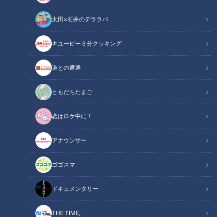
太田×石井のデララバ
キユーピー３分クッキング
【ピエロの父】とうちゃんが寝かしつけ 魚鱗癬の息子に寄り添う育児日
道との遭遇
記定期配信型ドキュメンタリー 第１３話
ともだちたまご
この記事の画像
（全1枚）
恋はロケ中に！
アナウンサー
ゴゴスマ
記事に戻る
ドキュメンタリー
この記事を見たあなたへのおすすめ
THE TIME,