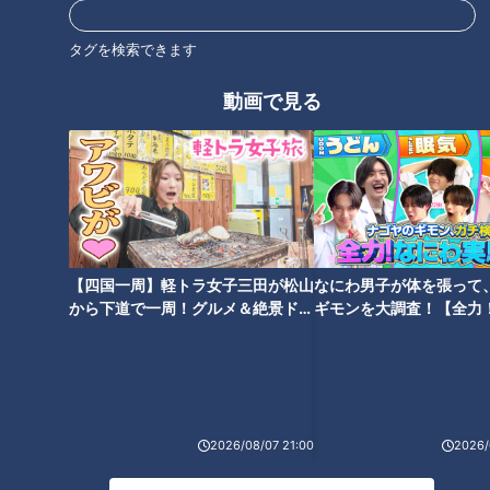
タグを検索できます
動画で見る
【四国一周】軽トラ女子三田が松山
なにわ男子が体を張って
から下道で一周！グルメ＆絶景ドラ
ギモンを大調査！【全力
ランキング
イブ⑳
験部～ナゴヤのギモン、
RANKING
～】
24時間
週間
月間
2026/08/07 21:00
2026/
つら〜い「肩こり」…「鎖骨ほぐし」で大改善！あ
なたはどのタイプ？肩こり4つのタイプと改善法
1