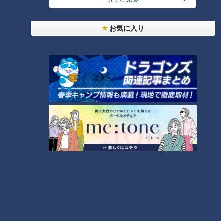
男子高校生が乗った自転車にはねられ歩行者の男性
(66)重体 愛知・みよし市
お気に入り
2026/08/09 02:27
名鉄常滑線の駅の線路内で19歳女性が特急列車には
ねられ死亡 一部区間で一時運転見合わせに お盆休
みで空港へ向かう旅行客に影響 愛知・知多市
2026/08/08 20:23
車いすテニス小田凱人選手 病気と闘う子どもたち
とふれあいエール スポーツの楽しさ伝える 名古
屋・緑区
2026/08/08 19:49
ランニング中の50代男性がクマに襲われケガ 体長
約1.3メートルのツキノワグマに腕や足をかまれる
「ついに出たかなという感じ」と近隣住人 東海地
2026/08/08 19:29
方で今年度初の人身被害 岐阜・高山市
愛知で水難事故が相次ぐ 東栄町では川でおぼれか
けた息子を助けようとし父親が心肺停止の状態で搬
送 田原市ではサーフィン中に公務員の男性（46）
2026/08/08 19:12