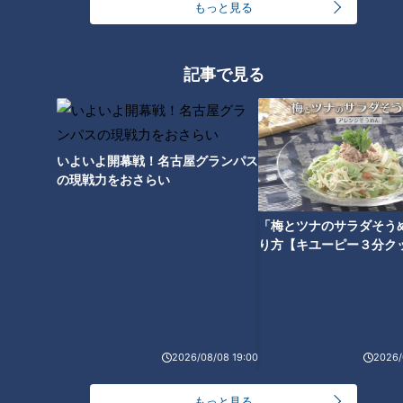
もっと見る
「名古屋駅のパン屋さんランキング」第2位＆第1位
を発表！食感の秘密は“焼きたてを瞬間冷凍”？「ル
記事で見る
2
シュプレーム」の食パンへのこだわり
【アナウンサーの2次会？】若狭アナが脱いだ？大
石アナが踊った？水分アナが舞った！？CBC5チャ
3
いよいよ開幕戦！名古屋グランパス
ン春祭り・カラオケ大会ほぼすべて見せます！
の現戦力をおさらい
もうすぐ5万人！？みてちょ初「アクスタ」を徹底
「梅とツナのサラダそう
解剖！【CBC5チャン春祭り 最新情報】
4
り方【キユーピー３分ク
もっと見る
2026/08/08 19:00
2026/
CBCニュース
CBC NEWS
もっと見る