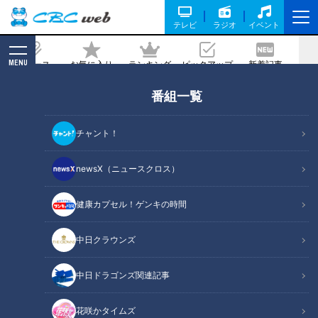
テレビ
ラジオ
イベント
MENU
ニュース
お気に入り
ランキング
ピックアップ
新着記事
CBC MAGAZINE
番組一覧
テレビ局ヘアメイクに求められる力と
は？現役のプロが語る“採用ルート”と“必
チャント！
要なスキル”
newsX（ニュースクロス）
記事に戻る
健康カプセル！ゲンキの時間
中日クラウンズ
中日ドラゴンズ関連記事
花咲かタイムズ