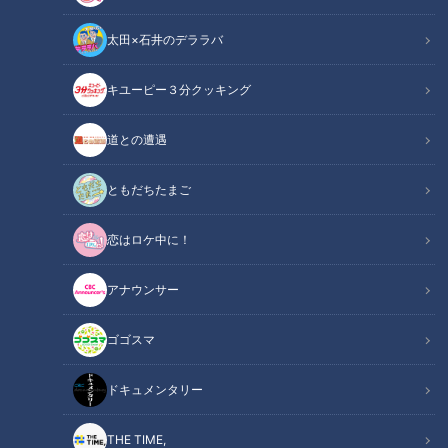
太田×石井のデララバ
キユーピー３分クッキング
CBCテレビ me:tone編集部
道との遭遇
この記事の画像
（全7枚）
ともだちたまご
恋はロケ中に！
アナウンサー
ゴゴスマ
ドキュメンタリー
THE TIME,