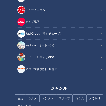
記事に戻る
ニュースコラム
この記事を見たあなたへのおすすめ
ライブ配信
RadiChubu（ラジチューブ）
me:tone（ミートーン）
フランス人は菓子店「シャトレ
ーゼ」の店名に顔を赤らめる？
魚鱗癬の会でピアノ演奏…「が
「ビートルズ」とCBC
んばろう。がく」テーマソング
～配信型ドキュメンタリー「ピ
アジア大会 愛知・名古屋
エロと呼ばれた息子」第１３７
話
ジャンル
生活
グルメ
エンタメ
スポーツ
コラム
おでかけ
『マヂ学校に向かいます』マヂ
故郷 名張市にUターン移住！自