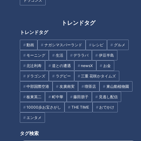
閉校！ 2年半で107校、マヂラ
然豊かな古き良き街の魅力
ドラゴンズ
ブ訪問！ あの生徒たちは今？
トレンドタグ
トレンドタグ
動画
ナガシマスパーランド
レシピ
グルメ
【特別座談会】テレビ局ヘアメ
【全力！なにわ実験部～ナゴヤ
モーニング
生活
デララバ
伊豆半島
イクが明かす舞台裏と仕事のリ
のギモン、ガチ検証～】しらた
北辻利寿
道との遭遇
newsX
お金
アル
きで作った豚バラミンチの油そ
ば
ドラゴンズ
ラグビー
三重 花咲かタイムズ
タグ
中部国際空港
友廣南実
喫茶店
東山動植物園
板東英二
町中華
藤田朋子
見逃し配信
生活
me:tone
メイク
10000歩お宝さがし
THE TIME
おでかけ
エンタメ
オススメ関連コンテンツ
タグ検索