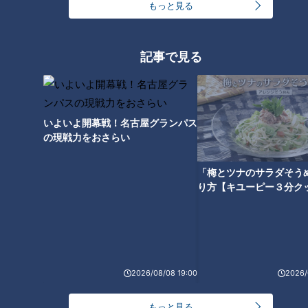
もっと見る
マンモス高校の“三大人気部
全国レベルの選手相手に奇跡を
活”の魅力をマヂラブが探る！
起こした！ 愛知県豊橋市『桜丘
野田は筋肉チェックに余念な
高校』強豪バスケ部にマヂ向か
し！ 愛知県豊橋市・生徒1800
う！
記事で見る
人の高校をリポート
いよいよ開幕戦！名古屋グランパス
の現戦力をおさらい
マヂラブ・村上「ここに生まれ
て良かった」。故郷・愛知県新
城市のほぼ母校とマヂ母校を訪
「梅とツナのサラダそう
り方【キユーピー３分ク
問！
2026/08/08 19:00
2026/
もっと見る