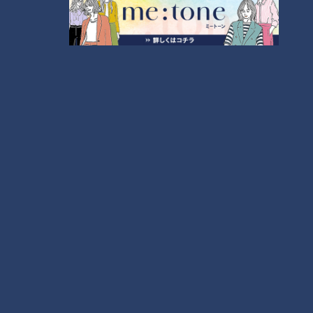
つら〜い「肩こり」…「鎖骨ほぐし」で大改善！あ
なたはどのタイプ？肩こり4つのタイプと改善法
1
「名古屋駅のパン屋さんランキング」第2位＆第1位
を発表！食感の秘密は“焼きたてを瞬間冷凍”？「ル
シュプレーム」の食パンへのこだわり
2
【アナウンサーの2次会？】若狭アナが脱いだ？大
石アナが踊った？水分アナが舞った！？CBC5チャ
ン春祭り・カラオケ大会ほぼすべて見せます！
3
もうすぐ5万人！？みてちょ初「アクスタ」を徹底
解剖！【CBC5チャン春祭り 最新情報】
4
もっと見る