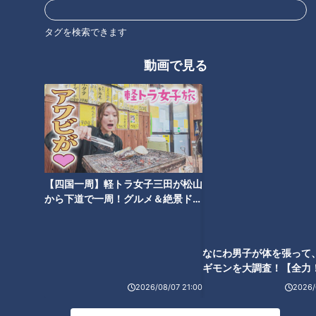
タグを検索できます
オススメ関連コンテンツ
動画で見る
鬼ツヨ剣士の強豪校！マヂラブ
個性派が続々育つ音楽授業！マ
【四国一周】軽トラ女子三田が松山
なにわ男子が体を張って
が文武両道 鈴鹿高校剣道部に向
ヂラブが白子高校「吹奏楽コー
から下道で一周！グルメ＆絶景ドラ
ギモンを大調査！【全力
かいます！【チャント！】
ス」に向かいます！【チャン
イブ⑳
験部～ナゴヤのギモン、
ト！】
～】
2026/08/07 21:00
2026/
元バスケ少年のマヂラブ野田が