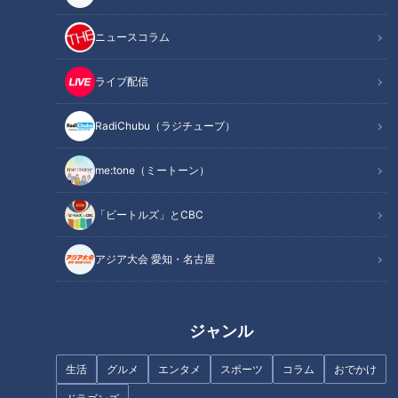
ニュースコラム
ライブ配信
RadiChubu（ラジチューブ）
記事に戻る
me:tone（ミートーン）
この記事を見たあなたへのおすすめ
「ビートルズ」とCBC
アジア大会 愛知・名古屋
三平果歩、劇団四季『マンマ・
ミーア！』の魅力を語る
まるで芸術品！SNSで話題の東
ジャンル
海地方の“インパクトめし”を実
食リポート
生活
グルメ
エンタメ
スポーツ
コラム
おでかけ