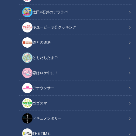
太田×石井のデララバ
キユーピー３分クッキング
道との遭遇
CBCテレビ『チャント！』マヂ学校に向かいます
ともだちたまご
この記事の画像
（全10枚）
恋はロケ中に！
アナウンサー
ゴゴスマ
ドキュメンタリー
THE TIME,