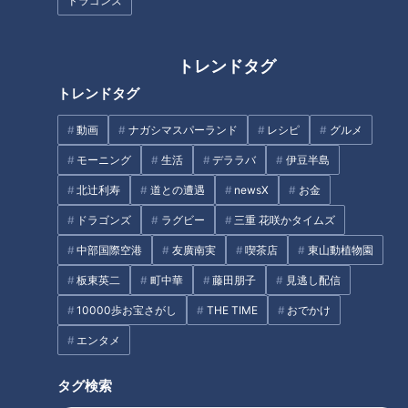
ドラゴンズ
東大寺の大仏の左側も見て欲し
い。虚空蔵菩薩の魅力
トレンドタグ
トレンドタグ
新天地マリーンズで魅せろ“バズ
ーカの強肩”元竜戦士・加藤匠馬
動画
ナガシマスパーランド
レシピ
グルメ
に幸あれ
モーニング
生活
デララバ
伊豆半島
北辻利寿
道との遭遇
newsX
お金
ドラゴンズ
ラグビー
三重 花咲かタイムズ
中部国際空港
友廣南実
喫茶店
東山動植物園
15秒しかないのにダンス経験者
簡単!揚げるだけ!ふわふわの“深
板東英二
町中華
藤田朋子
見逃し配信
でも難しい！？「ロキポダン
海魚唐揚げ"をお取り寄せ!
10000歩お宝さがし
THE TIME
おでかけ
ス」をCBCアナが踊ってみた！
1分間の練習でダンスセンスが一
エンタメ
タグ
番あるのは？
タグ検索
教育
チャント！
マヂカルラブリー