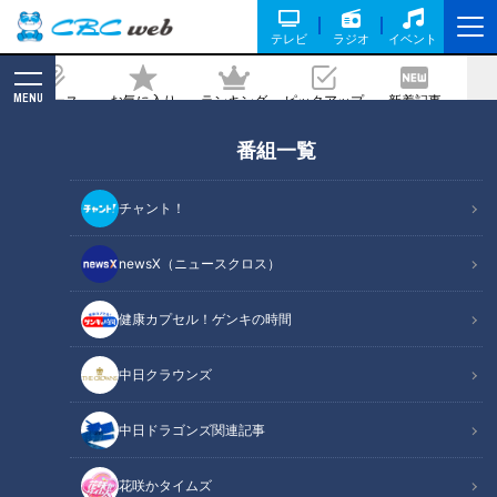
テレビ
ラジオ
イベント
MENU
ニュース
お気に入り
ランキング
ピックアップ
新着記事
CBC MAGAZINE
番組一覧
70m先の的を射る『アーチェリー』の魅
力をマヂラブが探る！ 日本代表も所
チャント！
属！ 岐阜の強豪校でメンタル強めの部
員たちと対決！
newsX（ニュースクロス）
健康カプセル！ゲンキの時間
記事に戻る
中日クラウンズ
中日ドラゴンズ関連記事
花咲かタイムズ