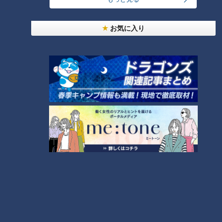
5
3
お気に入り
なにわ男子が体を張って、ナゴヤのギモンを大調
査！【全力！なにわ実験部～ナゴヤのギモン、ガチ
6
検証～】
NEW
本場アメリカの味に舌鼓！ボリューム満点グルメか
7
らレトロ史料館まで！愛知・東海市の感動スポット
3選
「人を狂わせる魅力がある」道マニア・鹿取茂雄が
惚れ込んだレンガの橋梁とは？未公開の道3選
8
【全力！なにわ実験部～ナゴヤのギモン、ガチ検証
～】キャロットフレンチロースト
9
中村彩賀の10000歩お宝さがし｜グルメ＆名所！