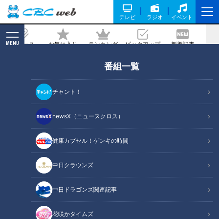
テレビ
ラジオ
イベント
MENU
ニュース
お気に入り
ランキング
ピックアップ
新着記事
CBC MAGAZINE
番組一覧
“鉄は熱いうちに打て！”赤星憲広が吟味
そして推奨するドラゴンズ二軍六人衆！
チャント！
記事に戻る
newsX（ニュースクロス）
健康カプセル！ゲンキの時間
中日クラウンズ
中日ドラゴンズ関連記事
花咲かタイムズ