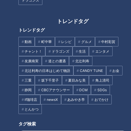
ドラゴンズ
「自分の求めるモノを再認識で
竜のドラフト10年史（5）～甲
トレンドタグ
きた」―。竜の未来を担うべき
子園優勝左腕その名は小笠原慎
エース候補・小笠原慎之介投手
之介・2015年
トレンドタグ
が激白。憧れの西武・菊池雄星
投手から贈られた言葉が“3年目
動画
町中華
レシピ
グルメ
中村彩賀
の挑戦”の礎に
チャント！
ドラゴンズ
生活
エンタメ
友廣南実
道との遭遇
北辻利寿
北辻利寿の日本はじめて物語
CANDY TUNE
お金
【切り抜き】加藤アナ「一言、
立浪ドラゴンズ、鍛錬の秋季キ
物申したい」 #若狭アナ #加藤
ャンプ終了！様々な改革に選手
三重
坂下千里子
夏目みな美
角上清司
アナ #お仕事 #みてちょてれび
も手応えバッチリ！
静岡
CBCアナウンサー
DCM
SDGs
タグ
if珈琲店
newsX
あみやき亭
おでかけ
とんかつ
中日ドラゴンズ
ドラゴンズを愛して半世紀！竹内茂喜の『野球のドテ煮』
タグ検索