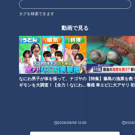
岡林勇希
石川昂弥
赤星憲広
タグを検索できます
動画で見る
なにわ男子が体を張って、ナゴヤの
【特集】篠島の漁業を救
ギモンを大調査！【全力！なにわ実
養殖 車エビに大アサリ 
験部～ナゴヤのギモン、ガチ検証
【newsX】
～】
ランキング
2026/08/06 12:00
2026/
RANKING
24時間
週間
月間