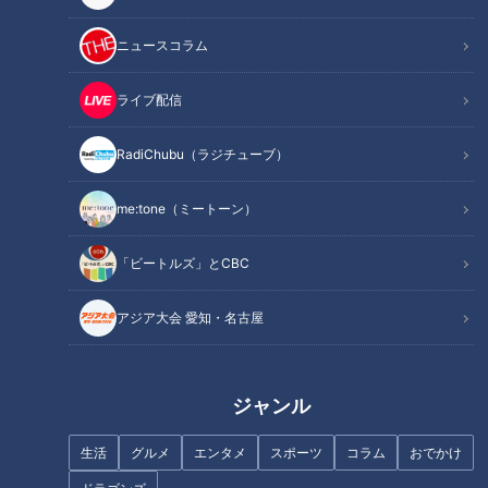
ニュースコラム
記事に戻る
ライブ配信
RadiChubu（ラジチューブ）
この記事を見たあなたへのおすすめ
me:tone（ミートーン）
「ビートルズ」とCBC
アジア大会 愛知・名古屋
「田島は9回しかできない」
ファン熱狂「野武士野球」と
―。竜が誇るレジェンド守護
「燃える男」星野チーム大改革
神・岩瀬仁紀氏だからこそ語れ
～ドラゴンズ1980年代～
るクローザーの習性
ジャンル
生活
グルメ
エンタメ
スポーツ
コラム
おでかけ