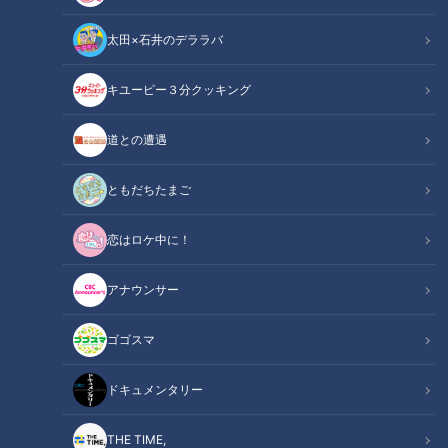
太田×石井のデララバ
キユーピー３分クッキング
「サンデードラゴンズ」より岡林勇希選手(C)CBCテレビ
道との遭遇
この記事の画像
（全9枚）
ともだちたまご
恋はロケ中に！
アナウンサー
ゴゴスマ
ドキュメンタリー
THE TIME,