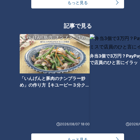
もっと見る
友廣アナの自転車旅｜愛知・蒲郡市へ！三河湾ぐる
記事で見る
っと125kmの自転車旅！【チャント！特集】
1
コスプレサミット、ワクワクさん、アジア大会楽
曲…愛知県の話題あれこれ
弁当3個で3万円？PayP
で店員のひと言にイラッ
美味しさと栄養、ダブルでアップ！とうもろこしの
「いんげんと豚肉のナンプラー炒
バター醤油炊き込みご飯
め」の作り方【キユーピー３分クッ
キング】
【全力！なにわ実験部～ナゴヤのギモン、ガチ検証
～】にんじんプリン
4
2
2026/08/07 18:00
2026/
【全力！なにわ実験部～ナゴヤのギモン、ガチ検証
もっと見る
～】しらたきで作った豚バラミンチの油そば