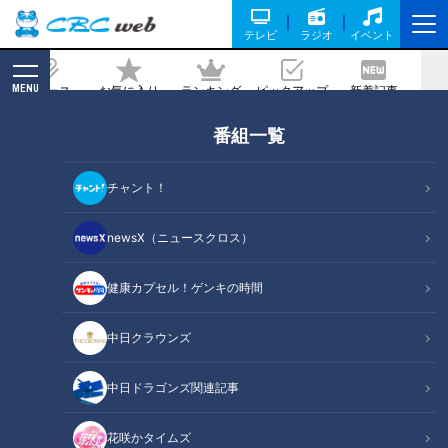
テレビ
ラジオ
イベント
MENU
ニュース
お気に入り
ランキング
ピックアップ
新着記事
CBC MAGAZINE
番組一覧
ことし発売されたものばかり！ 「衣食
住」主婦応援の最新家電
チャント！
記事に戻る
newsX（ニュースクロス）
健康カプセル！ゲンキの時間
中日クラウンズ
中日ドラゴンズ関連記事
花咲かタイムズ