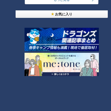
NEW
お気に入り
中村彩賀の10000歩お宝さがし｜グルメ＆名所！
10
雨の三重・四日市市でお宝探し【チャント！特集】
もっと見る
CBCニュース
CBC NEWS
小学校講師の男(38)を児童ポルノ所持の疑いで逮
捕 三重県
2026/08/06 23:18
災害時の“最後の手段” 車中泊避難で気をつけること
愛知･豊田市は4年前からマニュアル作成 最悪の場
合死に至る｢エコノミークラス症候群｣にならないた
2026/08/06 19:14