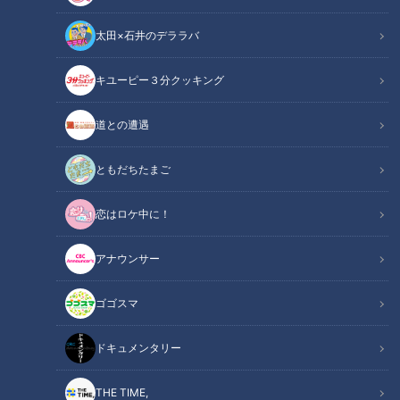
太田×石井のデララバ
キユーピー３分クッキング
ことし発売されたものばかり！ 「衣食住」主婦応援の最新家電
道との遭遇
この記事の画像
（全1枚）
ともだちたまご
恋はロケ中に！
アナウンサー
記事に戻る
ゴゴスマ
この記事を見たあなたへのおすすめ
ドキュメンタリー
THE TIME,