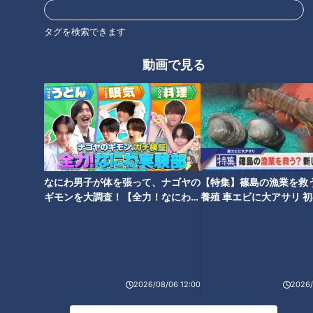
ランキング
RANKING
タグを検索できます
24時間
週間
月間
動画で見る
【全力！なにわ実験部～ナゴヤのギモン、ガチ検証
～】しらたきで作った豚バラミンチの油そば
1
「人を狂わせる魅力がある」道マニア・鹿取茂雄が
惚れ込んだレンガの橋梁とは？未公開の道3選
2
なにわ男子が体を張って、ナゴヤの
【特集】篠島の漁業を救
ギモンを大調査！【全力！なにわ実
養殖 車エビに大アサリ 
験部～ナゴヤのギモン、ガチ検証
【newsX】
友廣アナの自転車旅｜愛知・蒲郡市へ！三河湾ぐる
～】
っと125kmの自転車旅！【チャント！特集】
3
2026/08/06 12:00
2026/
【全力！なにわ実験部～ナゴヤのギモン、ガチ検証
～】にんじんプリン
4