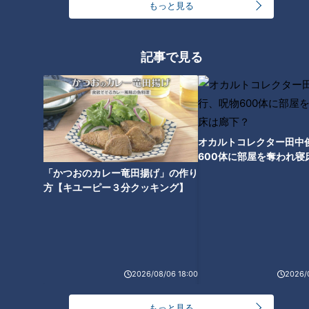
もっと見る
今年も開催！「あったらいいな」をみんなで考える
小学生向けワークショップを大府市で開催
記事で見る
5
【全力！なにわ実験部～ナゴヤのギモン、ガチ検証
～】キャロットフレンチロースト
6
オカルトコレクター田中
600体に部屋を奪われ寝
【全力！なにわ実験部～ナゴヤのギモン、ガチ検証
下？
「かつおのカレー竜田揚げ」の作り
～】大橋特製お好み焼き
7
方【キユーピー３分クッキング】
【全力！なにわ実験部～ナゴヤのギモン、ガチ検証
～】赤味噌を使ったミルフィーユ味噌トンカツ
8
2026/08/06 18:00
2026/
【特集】名古屋の堀川を木曽川の水で清流に “木曽
川導水”なぜ16年ぶり？【newsX】
9
もっと見る