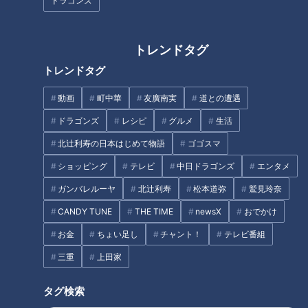
ドラゴンズ
60代・70代に喜ばれる贈り物！
家計の味方！地域密着型スーパ
デパート勤務30年以上のベテラ
ーが驚きの格安価格を実現して
トレンドタグ
ン店員に聞いてみた【デパチャ
いる理由
トレンドタグ
ン】
動画
町中華
友廣南実
道との遭遇
ドラゴンズ
レシピ
グルメ
生活
北辻利寿の日本はじめて物語
ゴゴスマ
ショッピング
テレビ
中日ドラゴンズ
エンタメ
ガンバレルーヤ
北辻利寿
松本道弥
鷲見玲奈
CANDY TUNE
THE TIME
newsX
おでかけ
お金
ちょい足し
チャント！
テレビ番組
三重
上田家
タグ検索