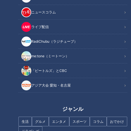
ニュースコラム
ライブ配信
ナゴヤ大注目店SP！超穴場の隠
売り上げ急成長中のスーパー
れ家すぎる名店を紹介！【花咲
「ロピア」で埋もれ商品を調
RadiChubu（ラジチューブ）
かタイムズ】
査！第1位はふりかけコーナーに
置いてない！？キムチに隠れ
た“神ふりかけ”
me:tone（ミートーン）
「ビートルズ」とCBC
アジア大会 愛知・名古屋
白いトッポギ・映えパフェ！イ
進化する栄！最新スポット
ンスタグラマーオススメの最新
グルメ！【うなずキング】
ジャンル
生活
グルメ
エンタメ
スポーツ
コラム
おでかけ