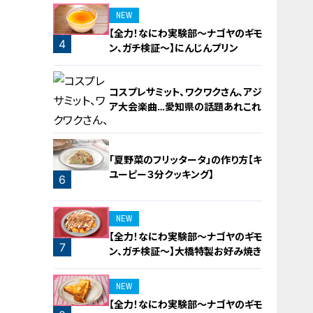
NEW
【全力！なにわ実験部～ナゴヤのギモ
4
ン、ガチ検証～】にんじんプリン
コスプレサミット、ワクワクさん、アジ
ア大会楽曲…愛知県の話題あれこれ
「夏野菜のフリッタータ」の作り方【キ
ユーピー３分クッキング】
6
5
NEW
【全力！なにわ実験部～ナゴヤのギモ
7
ン、ガチ検証～】大橋特製お好み焼き
NEW
【全力！なにわ実験部～ナゴヤのギモ