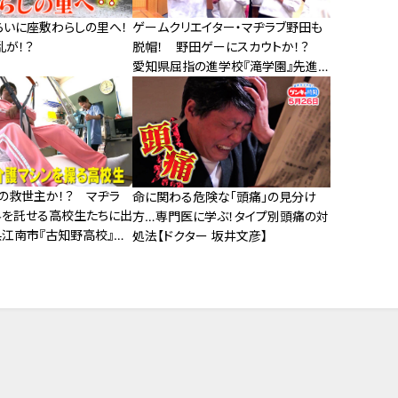
らいに座敷わらしの里へ！
ゲームクリエイター・マヂラブ野田も
乱が！？
脱帽！ 野田ゲーにスカウトか！？
愛知県屈指の進学校『滝学園』先進
技術研究部にマヂラブが向かった！
の救世主か！？ マヂラ
命に関わる危険な「頭痛」の見分け
界を託せる高校生たちに出
方…専門医に学ぶ！タイプ別頭痛の対
県江南市『古知野高校』福
処法【ドクター 坂井文彦】