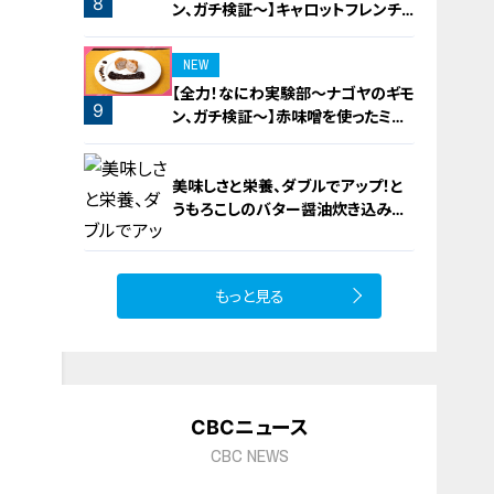
8
ン、ガチ検証～】キャロットフレンチ
ロースト
NEW
【全力！なにわ実験部～ナゴヤのギモ
9
ン、ガチ検証～】赤味噌を使ったミル
フィーユ味噌トンカツ
美味しさと栄養、ダブルでアップ！と
うもろこしのバター醤油炊き込みご
飯
もっと見る
10
CBCニュース
CBC NEWS