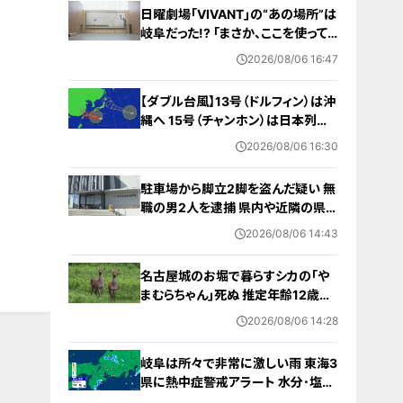
日曜劇場｢VIVANT｣の“あの場所”は
岐阜だった!? ｢まさか、ここを使って
いるとは…｣ ロケ地にはファンの姿
2026/08/06 16:47
が
【ダブル台風】13号（ドルフィン）は沖
縄へ 15号（チャンホン）は日本列島
接近か その後を追う“雨雲”も日本へ
2026/08/06 16:30
やってくる？ 進路予想 雨シミュレー
ション
駐車場から脚立2脚を盗んだ疑い 無
職の男2人を逮捕 県内や近隣の県で
相次ぐ窃盗事件との関連は… 愛知
2026/08/06 14:43
名古屋城のお堀で暮らすシカの｢や
まむらちゃん｣死ぬ 推定年齢12歳以
上 7月半ばから体調不良 母親とみら
2026/08/06 14:28
れる｢もみじちゃん｣は元気に暮らす
岐阜は所々で非常に激しい雨 東海3
県に熱中症警戒アラート 水分･塩分
補給など対策を 愛知･名古屋･岐阜･