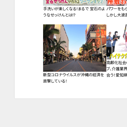
手洗いが楽しくなる!まるで 宝石のよ
パワーをも
うなせっけんとは!?
しかし大波
高齢化社会
ブ、介護業
新型コロナウイルスが沖縄の経済を
会う！愛知
直撃している！
祉科