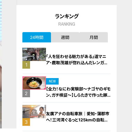
ランキング
RANKING
24時間
週間
月間
「人を狂わせる魅力がある」道マニ
ア・鹿取茂雄が惚れ込んだレンガの
1
橋梁とは？未公開の道3選
NEW
【全力！なにわ実験部～ナゴヤのギモ
2
ン、ガチ検証～】しらたきで作った豚
バラミンチの油そば
友廣アナの自転車旅｜愛知・蒲郡市
へ！三河湾ぐるっと125kmの自転車
3
旅！【チャント！特集】