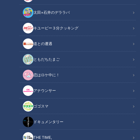
太田×石井のデララバ
キユーピー３分クッキング
ランチでにぎわうこだわり定食店の銀だら西京焼き/まかないから生まれ
道との遭遇
た和風オムライス【愛されフード】
ともだちたまご
この記事の画像
（全1枚）
恋はロケ中に！
アナウンサー
ゴゴスマ
記事に戻る
ドキュメンタリー
この記事を見たあなたへのおすすめ
THE TIME,