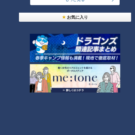
【全力！なにわ実験部～ナゴヤのギモン、ガチ検証
お気に入り
～】しらたきで作った豚バラミンチの油そば
1
「人を狂わせる魅力がある」道マニア・鹿取茂雄が
惚れ込んだレンガの橋梁とは？未公開の道3選
2
友廣アナの自転車旅｜愛知・蒲郡市へ！三河湾ぐる
っと125kmの自転車旅！【チャント！特集】
3
【全力！なにわ実験部～ナゴヤのギモン、ガチ検証
～】にんじんプリン
4
今年も開催！「あったらいいな」をみんなで考える
小学生向けワークショップを大府市で開催
5