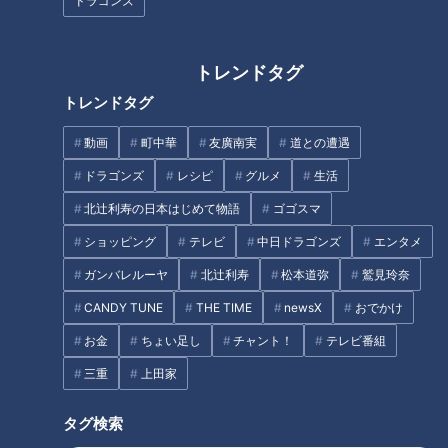
ドラゴンズ
トレンドタグ
ほぼ三重・大紀町だけ愛されフ
男性客も！？産婦人科直営カフ
トレンドタグ
ード『ウニパスタ』をいただき
ェの野菜満載カレー/ジム併設カ
ます！【愛されフード】
フェで大満足サンド！【愛され
動画
町中華
友廣南実
道との遭遇
フード】
ドラゴンズ
レシピ
グルメ
生活
タグ
北辻利寿の日本はじめて物語
ゴゴスマ
動画
グルメ
チャント！
加藤愛
愛されフード
ショッピング
テレビ
中日ドラゴンズ
エンタメ
愛知
ガンバレルーヤ
北辻利寿
松本道弥
鷲見玲奈
CANDY TUNE
THE TIME
newsX
おでかけ
お金
ちょい足し
チャント！
テレビ番組
オススメ関連コンテンツ
三重
上田家
タグ検索