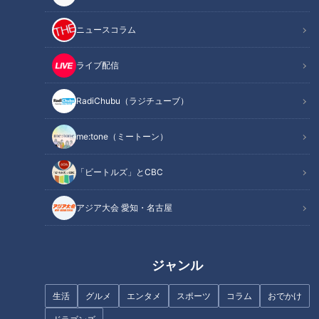
ニュースコラム
ライブ配信
RadiChubu（ラジチューブ）
斉藤初音アナがフラメンコ初挑
三重・四日市市で“別格”と評
戦！猛特訓の成果は！？
判！？地元民が絶賛するとんて
me:tone（ミートーン）
きとは？津市のふわふわコッペ
パンも調査！
「ビートルズ」とCBC
アジア大会 愛知・名古屋
「レトロかわいい」とSNSで話
気になる他人のお買い物！高級
題に！三重・四日市市で愛され
スーパーのお客さんは何を買
ジャンル
る老舗喫茶の“名物メニュー”と
う！？シナモンシュガーで簡単
は？愛知・あま市の“極上塩タ
スイーツ作り！？
生活
グルメ
エンタメ
スポーツ
コラム
おでかけ
ン”も調査