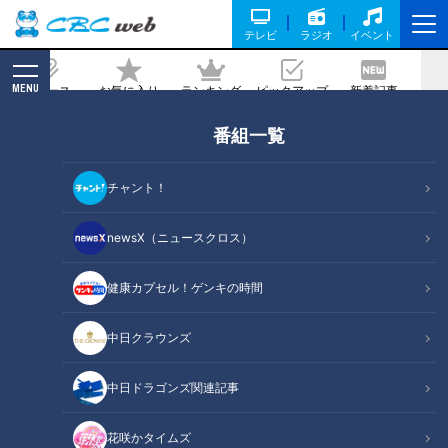
テレビ
ラジオ
イベント
MENU
ニュース
お気に入り
ランキング
ピックアップ
新着記事
CBC MAGAZINE
番組一覧
ランチでにぎわうこだわり定食店の銀だ
ら西京焼き/まかないから生まれた和風
チャント！
オムライス【愛されフード】
newsX（ニュースクロス）
記事に戻る
健康カプセル！ゲンキの時間
中日クラウンズ
中日ドラゴンズ関連記事
花咲かタイムズ