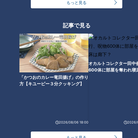
もっと見る
元祖の味を受け継ぐ職人技の
「大とんてき」/2時間だけ注文
可？ご褒美パフェ【愛されフー
ド】
記事で見る
オカルトコレクター田中
600体に部屋を奪われ寝
下？
「かつおのカレー竜田揚げ」の作り
方【キユーピー３分クッキング】
ランキング
RANKING
2026/08/06 18:00
2026/
24時間
週間
月間
もっと見る