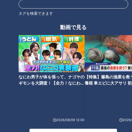
タグを検索できます
肉野菜大盛りサンドイッチのお
愛されて半世紀 超肉肉ハンバー
得モーニング/戦前から愛され餅
グ/背徳の超高カロリーパン【愛
動画で見る
を復刻【愛されフード】
されフード】
なにわ男子が体を張って、ナゴヤの
【特集】篠島の漁業を救
超弾力麺＆巨大とり天の手打ち
肉厚！干物を選んで食べる大人
ギモンを大調査！【全力！なにわ実
養殖 車エビに大アサリ 
うどん/巨大＆サクあま！職人こ
気店/亡きマスターの味を守る
験部～ナゴヤのギモン、ガチ検証
【newsX】
だわりのアップルパイ！
超人気ナポリタン！【愛されフ
～】
ード】
2026/08/06 12:00
2026/